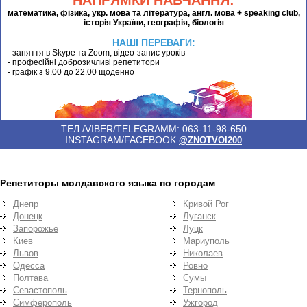
математика, фізика, укр. мова та література, англ. мова + speaking club,
історія України, географія, біологія
НАШІ ПЕРЕВАГИ:
- заняття в Skype та Zoom, відео-запис уроків
- професійні доброзичливі репетитори
- графік з 9.00 до 22.00 щоденно
ТЕЛ./VIBER/TELEGRAMM: 063-11-98-650
INSTAGRAM/FACEBOOK
@ZNOTVOI200
Репетиторы молдавского языка по городам
Днепр
Кривой Рог
Донецк
Луганск
Запорожье
Луцк
Киев
Мариуполь
Львов
Николаев
Одесса
Ровно
Полтава
Сумы
Севастополь
Тернополь
Симферополь
Ужгород