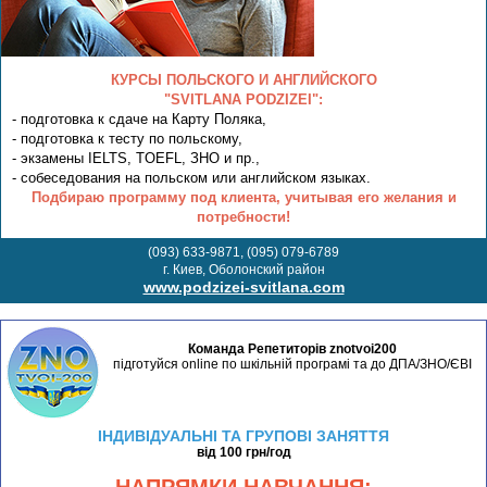
КУРСЫ ПОЛЬСКОГО И АНГЛИЙСКОГО
"SVITLANA PODZIZEI":
- подготовка к сдаче на Карту Поляка,
- подготовка к тесту по польскому,
- экзамены IELTS, TOEFL, ЗНО и пр.,
- собеседования на польском или английском языках.
Подбираю программу под клиента, учитывая его желания и
потребности!
(093) 633-9871, (095) 079-6789
г. Киев, Оболонский район
www.podzizei-svitlana.com
Команда Репетиторів znotvoi200
підготуйся online по шкільній програмі та до ДПА/ЗНО/ЄВІ
ІНДИВІДУАЛЬНІ ТА ГРУПОВІ ЗАНЯТТЯ
від 100 грн/год
НАПРЯМКИ НАВЧАННЯ: