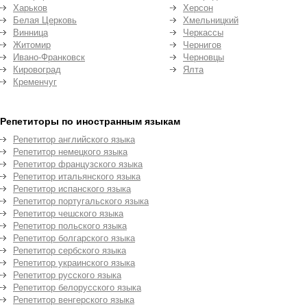
Харьков
Херсон
Белая Церковь
Хмельницкий
Винница
Черкассы
Житомир
Чернигов
Ивано-Франковск
Черновцы
Кировоград
Ялта
Кременчуг
Репетиторы по иностранным языкам
Репетитор английского языка
Репетитор немецкого языка
Репетитор французского языка
Репетитор итальянского языка
Репетитор испанского языка
Репетитор португальского языка
Репетитор чешского языка
Репетитор польского языка
Репетитор болгарского языка
Репетитор сербского языка
Репетитор украинского языка
Репетитор русского языка
Репетитор белорусского языка
Репетитор венгерского языка