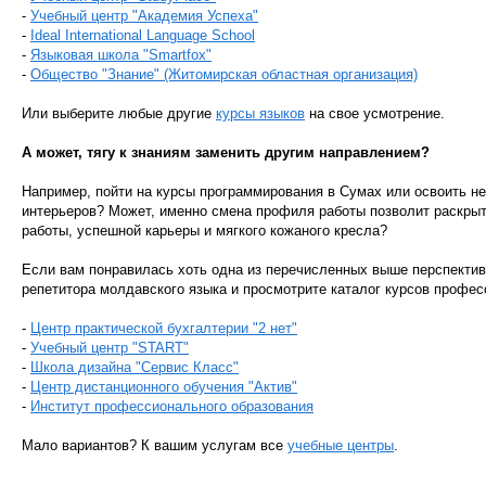
-
Учебный центр "Академия Успеха"
-
Ideal International Language School
-
Языковая школа "Smartfox"
-
Общество "Знание" (Житомирская областная организация)
Или выберите любые другие
курсы языков
на свое усмотрение.
А может, тягу к знаниям заменить другим направлением?
Например, пойти на курсы программирования в Сумах или освоить 
интерьеров? Может, именно смена профиля работы позволит раскры
работы, успешной карьеры и мягкого кожаного кресла?
Если вам понравилась хоть одна из перечисленных выше перспектив,
репетитора молдавского языка и просмотрите каталог курсов профес
-
Центр практической бухгалтерии "2 нет"
-
Учебный центр "START"
-
Школа дизайна "Сервис Класс"
-
Центр дистанционного обучения "Актив"
-
Институт профессионального образования
Мало вариантов? К вашим услугам все
учебные центры
.