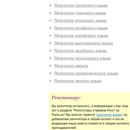
Репетитор греческого языка
Репетитор турецкого языка
Репетитор японского языка
Репетитор китайского языка
Репетитор корейского языка
Репетитор вьетнамского языка
Репетитор арабского языка
Репетитор персидского языка
Репетитор иврита
Репетитор нидерландского языка
Репетитор другого языка
Репетитору:
Вы репетитор испанского, а информации о вас еще
нет в разделе "Репетиторы в Кривом Роге" на
Parta.ua? Вы многое теряете!
Заполните форму
на
добавление репетитора в общий каталог и после
модерации ваша анкета появится в общем каталоге
преподавателей.