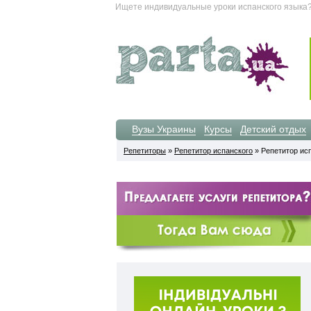
Ищете индивидуальные уроки испанского языка? 
Вузы Украины
Курсы
Детский отдых
Репетиторы
»
Репетитор испанского
» Репетитор исп