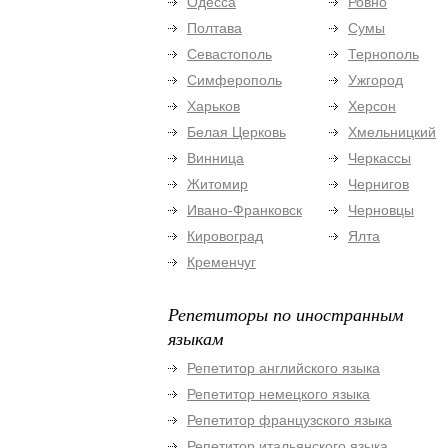
Одесса
Ровно
Полтава
Сумы
Севастополь
Тернополь
Симферополь
Ужгород
Харьков
Херсон
Белая Церковь
Хмельницкий
Винница
Черкассы
Житомир
Чернигов
Ивано-Франковск
Черновцы
Кировоград
Ялта
Кременчуг
Репетиторы по иностранным
языкам
Репетитор английского языка
Репетитор немецкого языка
Репетитор французского языка
Репетитор итальянского языка