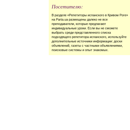
Посетителю:
В разделе «Репетиторы испанского в Кривом Роге»
на Parta.ua размещены далеко не все
преподаватели, которые предлагают
индивидуальные уроки. Если вы не сможете
выбрать среди представленного списка
подходящего репетитора испанского, используйте
дополнительные источники информации: доски
объявлений, газеты с частными объявлениями,
поисковые системы и опыт знакомых.