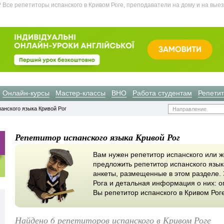
Все репетиторы испанского в Кривом Роге, преподаватели на дому и на вые
Онлайн-курсы
Мастер-классы
ВНО
Работа студентам
Репети
анского языка Кривой Рог
Направление
Репетитор испанского языка Кривой Рог
Вам нужен репетитор испанского или ж
предложить репетитор испанского язык
анкеты, размещенные в этом разделе. 
Рога и детальная информация о них: о
Вы репетитор испанского в Кривом Ро
Найдено 6 репетиторов испанского в Кривом Роге