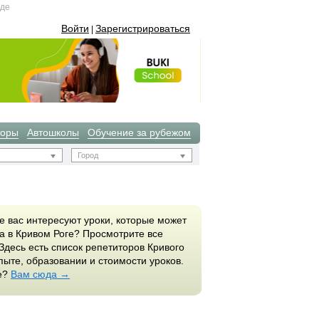
зде
Войти
Зарегистрироваться
|
торы
Автошколы
Обучение за рубежом
Город
е вас интересуют уроки, которые может
а в Кривом Роге? Просмотрите все
Здесь есть список репетиторов Кривого
пыте, образовании и стоимости уроков.
ге?
Вам сюда →