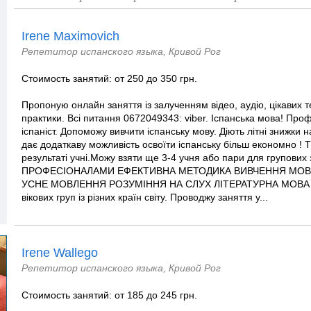
Irene Maximovich
Репетитор испанского языка, Кривой Рог
Стоимость занятий: от 250 до 350 грн.
Пропоную онлайн заняття із залученням відео, аудіо, цікавих т
практики. Всі питання 0672049343: viber. Іспанська мова! Про
іспаніст. Допоможу вивчити іспанську мову. Діють літні знижки н
дає додаткаву можливість освоїти іспанську більш економно ! Ті
результаті учні.Можу взяти ще 3-4 учня або пари для групов
ПРОФЕСІОНАЛАМИ ЕФЕКТИВНА МЕТОДИКА ВИВЧЕННЯ МОВИ
УСНЕ МОВЛЕННЯ РОЗУМІННЯ НА СЛУХ ЛІТЕРАТУРНА МОВА ТА
вікових груп із різних країн світу. Проводжу заняття у...
Irene Wallego
Репетитор испанского языка, Кривой Рог
Стоимость занятий: от 185 до 245 грн.