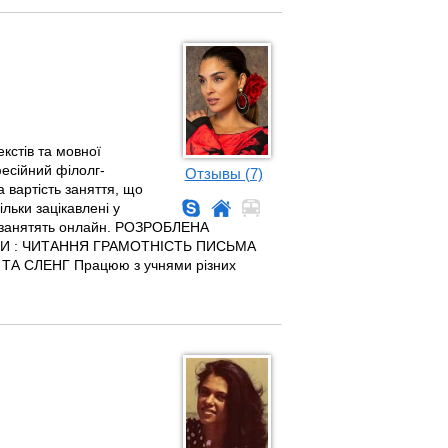
екстів та мовної
фесійний філолг-
Отзывы (7)
а вартість заняття, що
льки зацікавлені у
их занятять онлайн. РОЗРОБЛЕНА
 : ЧИТАННЯ ГРАМОТНІСТЬ ПИСЬМА
 СЛЕНГ Працюю з учнями різних