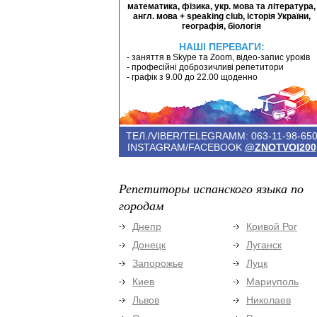
математика, фізика, укр. мова та література,
англ. мова + speaking club, історія України,
географія, біологія
НАШІ ПЕРЕВАГИ:
- заняття в Skype та Zoom, відео-запис уроків
- професійні доброзичливі репетитори
- графік з 9.00 до 22.00 щоденно
ТЕЛ./VIBER/TELEGRAMM: 063-11-98-65
INSTAGRAM/FACEBOOK
@ZNOTVOI200
Репетиторы испанского языка по
городам
Днепр
Кривой Рог
Донецк
Луганск
Запорожье
Луцк
Киев
Мариуполь
Львов
Николаев