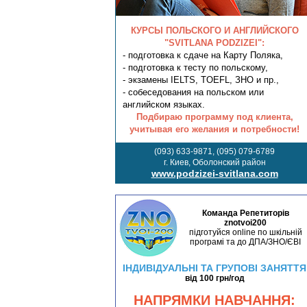
КУРСЫ ПОЛЬСКОГО И АНГЛИЙСКОГО
"SVITLANA PODZIZEI":
- подготовка к сдаче на Карту Поляка,
- подготовка к тесту по польскому,
- экзамены IELTS, TOEFL, ЗНО и пр.,
- собеседования на польском или
английском языках.
Подбираю программу под клиента,
учитывая его желания и потребности!
(093) 633-9871, (095) 079-6789
г. Киев, Оболонский район
www.podzizei-svitlana.com
Команда Репетиторів
znotvoi200
підготуйся online по шкільній
програмі та до ДПА/ЗНО/ЄВІ
ІНДИВІДУАЛЬНІ ТА ГРУПОВІ ЗАНЯТТЯ
від 100 грн/год
НАПРЯМКИ НАВЧАННЯ: