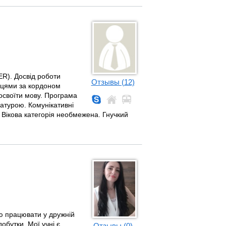
R). Досвід роботи
Отзывы (12)
їнцями за кордоном
 освоїти мову. Програма
ратурою. Комунікативні
 Вікова категорія необмежена. Гнучкий
ю працювати у дружній
обутки. Мої учні є
Отзывы (0)