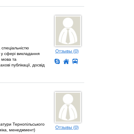
а спеціальністю
Отзывы (0)
и у сфері викладання
 мова та
ові публікації, досвід
тратури Тернопільського
Отзывы (0)
міка, менеджмент)