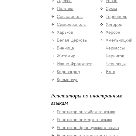
Одесса
Ровно
Полтава
Сумы
Севастополь
Тернополь
Симферополь
Ужгород
Харьков
Херсон
Белая Церковь
Хмельницкий
Винница
Черкассы
Житомир
Чернигов
Ивано-Франковск
Черновцы
Кировоград
Ялта
Кременчуг
Репетиторы по иностранным
языкам
Репетитор английского языка
Репетитор немецкого языка
Репетитор французского языка
Репетитор итальянского языка