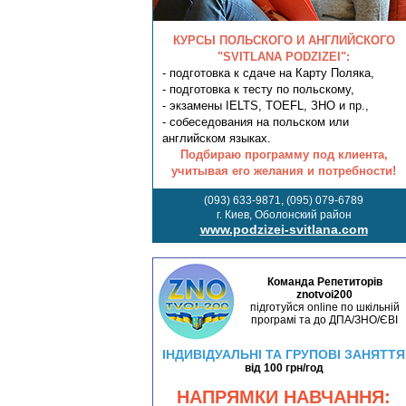
КУРСЫ ПОЛЬСКОГО И АНГЛИЙСКОГО
"SVITLANA PODZIZEI":
- подготовка к сдаче на Карту Поляка,
- подготовка к тесту по польскому,
- экзамены IELTS, TOEFL, ЗНО и пр.,
- собеседования на польском или
английском языках.
Подбираю программу под клиента,
учитывая его желания и потребности!
(093) 633-9871, (095) 079-6789
г. Киев, Оболонский район
www.podzizei-svitlana.com
Команда Репетиторів
znotvoi200
підготуйся online по шкільній
програмі та до ДПА/ЗНО/ЄВІ
ІНДИВІДУАЛЬНІ ТА ГРУПОВІ ЗАНЯТТЯ
від 100 грн/год
НАПРЯМКИ НАВЧАННЯ: