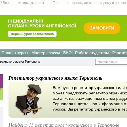
? Все репетиторы украинского в Тернополе, преподаватели на дому и на вые
Онлайн-курсы
Мастер-классы
ВНО
Работа студентам
Репети
раинского языка Тернополь
Направление
Репетитор украинского языка Тернополь
Вам нужен репетитор украинского или 
может предложить репетитор украинск
все анкеты, размещенные в этом разде
Тернополя и детальная информация о 
уроков. Вы репетитор украинского в Т
Найдено 13 репетиторов украинского в Тернополе