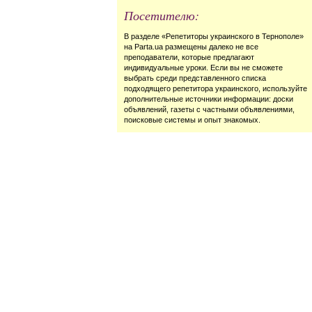
Посетителю:
В разделе «Репетиторы украинского в Тернополе»
на Parta.ua размещены далеко не все
преподаватели, которые предлагают
индивидуальные уроки. Если вы не сможете
выбрать среди представленного списка
подходящего репетитора украинского, используйте
дополнительные источники информации: доски
объявлений, газеты с частными объявлениями,
поисковые системы и опыт знакомых.