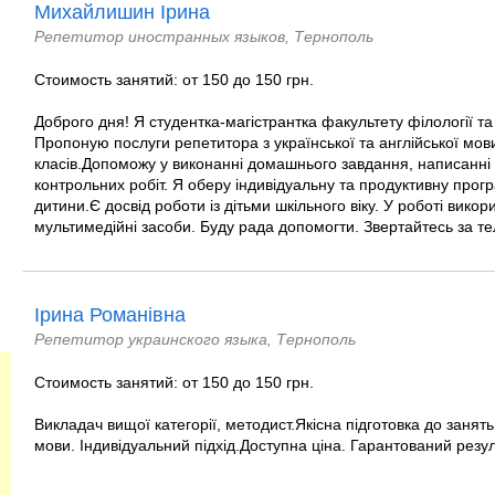
Михайлишин Ірина
Репетитор иностранных языков, Тернополь
Стоимость занятий: от 150 до 150 грн.
Доброго дня! Я студентка-магістрантка факультету філології т
Пропоную послуги репетитора з української та англійської мови
класів.Допоможу у виконанні домашнього завдання, написанні т
контрольних робіт. Я оберу індивідуальну та продуктивну прог
дитини.Є досвід роботи із дітьми шкільного віку. У роботі вико
мультимедійні засоби. Буду рада допомогти. Звертайтесь за тел
Ірина Романівна
Репетитор украинского языка, Тернополь
Стоимость занятий: от 150 до 150 грн.
Викладач вищої категорії, методист.Якісна підготовка до занять
мови. Індивідуальний підхід.Доступна ціна. Гарантований резул