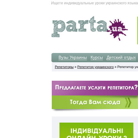
Ищете индивидуальные уроки украинского языка
Вузы Украины
Курсы
Детский отдых
Репетиторы
»
Репетитор украинского
» Репетитор ук