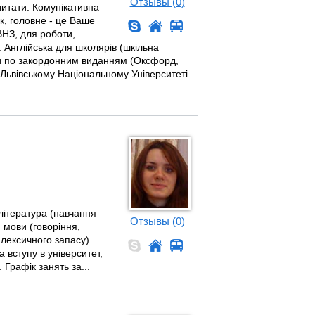
Отзывы (0)
 читати. Комунікативна
ік, головне - це Ваше
ВНЗ, для роботи,
. Англійська для школярів (шкільна
ви по закордонним виданням (Оксфорд,
 Львівському Національному Університеті
 література (навчання
Отзывы (0)
 мови (говоріння,
лексичного запасу).
 вступу в університет,
 Графік занять за...