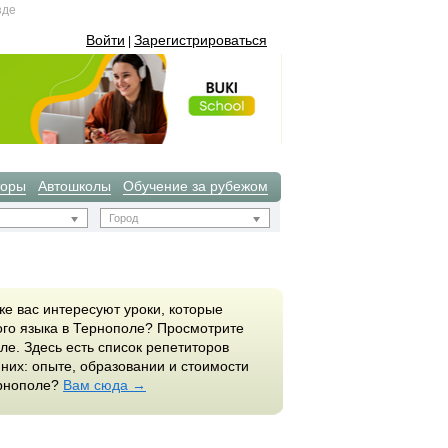
зде
Войти
Зарегистрироваться
|
торы
Автошколы
Обучение за рубежом
Город
же вас интересуют уроки, которые
ого языка в Тернополе? Просмотрите
ле. Здесь есть список репетиторов
них: опыте, образовании и стоимости
ернополе?
Вам сюда →