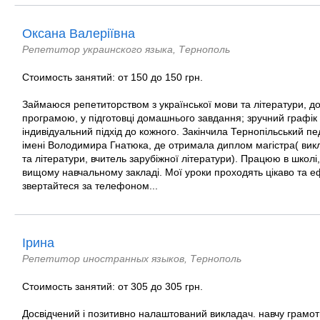
Оксана Валеріївна
Репетитор украинского языка, Тернополь
Стоимость занятий: от 150 до 150 грн.
Займаюся репетиторством з української мови та літератури, 
програмою, у підготовці домашнього завдання; зручний графік 
індивідуальний підхід до кожного. Закінчила Тернопільський пе
імені Володимира Гнатюка, де отримала диплом магістра( викл
та літератури, вчитель зарубіжної літератури). Працюю в школ
вищому навчальному закладі. Мої уроки проходять цікаво та е
звертайтеся за телефоном...
Ірина
Репетитор иностранных языков, Тернополь
Стоимость занятий: от 305 до 305 грн.
Досвідчений і позитивно налаштований викладач. навчу грамот