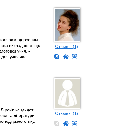
школярам, дорослим
одика викладання, що
Отзывы (1)
дготовки учня. -
для учня час....
15 років,кандидат
Отзывы (1)
мови та літератури.
лоді різного віку.