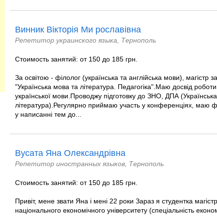
Винник Вікторія Ми рославівна
Репетитор украинского языка, Тернополь
Стоимость занятий: от 150 до 185 грн.
За освітою - філолог (українська та англійська мови), магістр з
"Українська мова та література. Педагогіка".Маю досвід робот
української мови.Проводжу підготовку до ЗНО, ДПА (Українська
література).Регулярно приймаю участь у конференціях, маю фах
у написанні тем до...
Вусата Яна Олександрівна
Репетитор иностранных языков, Тернополь
Стоимость занятий: от 150 до 185 грн.
Привіт, мене звати Яна і мені 22 роки Зараз я студентка магіс
національного економічного університету (спеціальність еконо