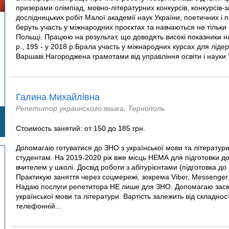
призерами олімпіад, мовно-літературних конкурсів, конкурсів-з
дослідницьких робіт Малої академії наук України, поетичних і 
беруть участь у міжнародних проєктах та навчаються не тільки 
Польщі. Працюю на результат, що доводять високі показники на
р., 195 - у 2018 р.Брала участь у міжнародних курсах для лідері
Варшаві.Нагороджена грамотами від управління освіти і науки 
Галина Михайлівна
Репетитор украинского языка, Тернополь
Стоимость занятий: от 150 до 185 грн.
Допомагаю готуватися до ЗНО з української мови та літератур
студентам. На 2019-2020 рік вже місць НЕМА для підготовки 
вчителем у школі. Досвід роботи з абітурієнтами (підготовка до 
Практикую заняття через соцмережі, зокрема Viber, Messenger. 
Надаю послуги репетитора НЕ лише для ЗНО. Допомагаю засвої
української мови та літератури. Вартість залежить від складнос
телефонній...