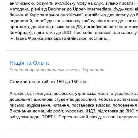
англійською, розуміти англійську мову на слух, вільно писати і
методика, рівні від Beginner до Upper-Intermediate, будь-який в
бажання! Курс загальної англійської, англійська для вступу до 
подорожей, переїзду в англомовну країну, підготовка до іспитів
програма, допомога в виконанні ДЗ, поглиблене вивчення мо
Кембридж), підготовка до ЗНО. Про себе: диплом, навчалась у
ім. Івана Франка,викладач англійської, постійна...
Надія та Ольга
Репетитор иностранных языков, Тернополь
Стоимость занятий: от 150 до 150 грн.
Англійська, німецька, російська, українська мови та українська
дошкільнят, школярів, студентів, дорослих). Робота з аспектами
письмо, аудіювання, читання, постановка вимови, поповнення 
Виконання домашніх робіт, курсових, ІНДЗ, підготовка до ЗНО та
виїзд закордон, TOEFL. Персональний підхід, якісно і недорого.