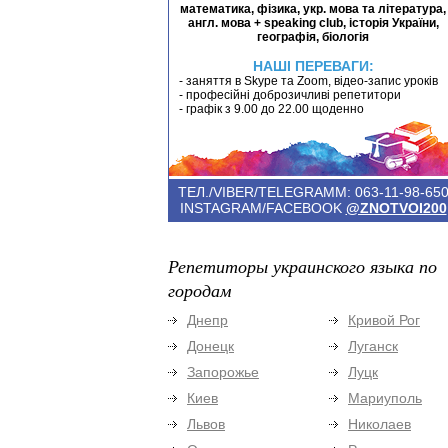
математика, фізика, укр. мова та література,
англ. мова + speaking club, історія України,
географія, біологія
НАШІ ПЕРЕВАГИ:
- заняття в Skype та Zoom, відео-запис уроків
- професійні доброзичливі репетитори
- графік з 9.00 до 22.00 щоденно
ТЕЛ./VIBER/TELEGRAMM: 063-11-98-65
INSTAGRAM/FACEBOOK
@ZNOTVOI200
Репетиторы украинского языка по
городам
Днепр
Кривой Рог
Донецк
Луганск
Запорожье
Луцк
Киев
Мариуполь
Львов
Николаев