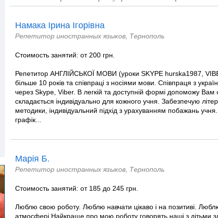
Намака Ірина Ігорівна
Репетитор иностранных языков, Тернополь
Стоимость занятий: от 200 грн.
Репетитор АНГЛІЙСЬКОЇ МОВИ (уроки SKYPE hurska1987, VIBE
більше 10 років та співпраці з носіями мови. Співпраця з укра
через Skype, Viber. В легкій та доступній формі допоможу Вам
складається індивідуально для кожного учня. Забезпечую літе
методики, індивідуальний підхід з урахуванням побажань учня.
графік...
Марія Б.
Репетитор иностранных языков, Тернополь
Стоимость занятий: от 185 до 245 грн.
Люблю свою роботу. Люблю навчати цікаво і на позитиві. Любл
атмосфері.Найкраще про мою роботу говорять наші з дітьми зд