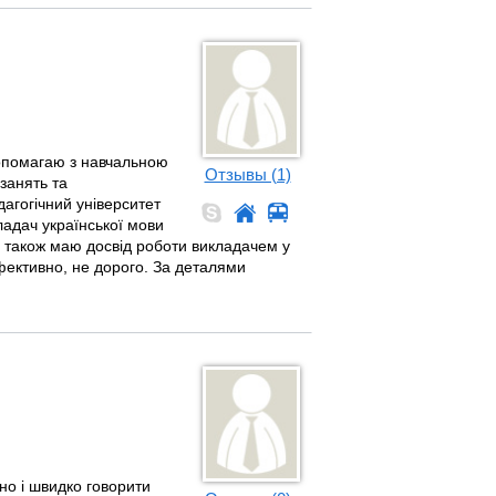
допомагаю з навчальною
Отзывы (1)
занять та
дагогічний університет
адач української мови
і, також маю досвід роботи викладачем у
фективно, не дорого. За деталями
но і швидко говорити