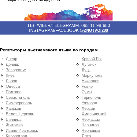
ТЕЛ./VIBER/TELEGRAMM: 063-11-98-650
INSTAGRAM/FACEBOOK
@ZNOTVOI200
Репетиторы вьетнамского языка по городам
Днепр
Кривой Рог
Донецк
Луганск
Запорожье
Луцк
Киев
Мариуполь
Львов
Николаев
Одесса
Ровно
Полтава
Сумы
Севастополь
Тернополь
Симферополь
Ужгород
Харьков
Херсон
Белая Церковь
Хмельницкий
Винница
Черкассы
Житомир
Чернигов
Ивано-Франковск
Черновцы
Кировоград
Ялта