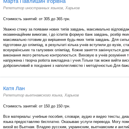
Марта Павлишин Ігорівна
Репетитор иностранных языков, Харьков
Стоимость занятий: от 305 до 365 грн.
Уважно стежу за появами нових типів завдань, максимально відповід
екзаменаційним вимогам, і до іспитів формую банк завдань, розбір яки
максимально готовим до вирішення будь-яких типів завдань. Для силь
підготовки до олімпіад, в результаті кілька учнів вступили до вузів, с
всеукраїнських та галузевих олімпіад. Кожне заняття закінчується до
виконання якого ретельно контролюється. Виховую в учнів розуміння то
напружена і творча робота викладача і учня.Тільки так може вийти висо
доброзичливий в поєднанні з наполегливістю і методічностью.Для баж
Катя Лан
Репетитор вьетнамского языка, Харьков
Стоимость занятий: от 150 до 150 грн.
Все материалы: учебные пособия, словари, аудио и видео тексты, диа
языка предоставляю бесплатно. Оказываю услуги перевода. Могу пом
визой во Вьетнам. Владею русским, украинским, вьетнамским и англи