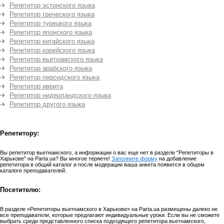
Репетитор эстонского языка
Репетитор греческого языка
Репетитор турецкого языка
Репетитор японского языка
Репетитор китайского языка
Репетитор корейского языка
Репетитор вьетнамского языка
Репетитор арабского языка
Репетитор персидского языка
Репетитор иврита
Репетитор нидерландского языка
Репетитор другого языка
Репетитору:
Вы репетитор вьетнамского, а информации о вас еще нет в разделе "Репетиторы в
Харькове" на Parta.ua? Вы многое теряете!
Заполните форму
на добавление
репетитора в общий каталог и после модерации ваша анкета появится в общем
каталоге преподавателей.
Посетителю:
В разделе «Репетиторы вьетнамского в Харькове» на Parta.ua размещены далеко не
все преподаватели, которые предлагают индивидуальные уроки. Если вы не сможете
выбрать среди представленного списка подходящего репетитора вьетнамского,