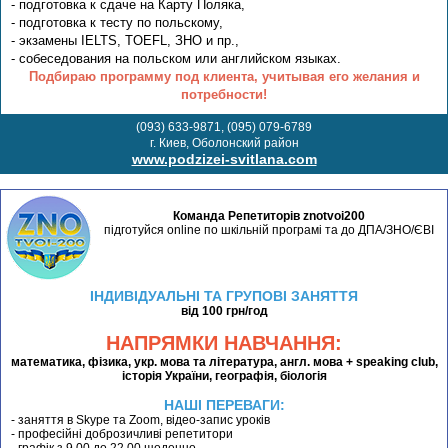
- подготовка к сдаче на Карту Поляка,
- подготовка к тесту по польскому,
- экзамены IELTS, TOEFL, ЗНО и пр.,
- собеседования на польском или английском языках.
Подбираю программу под клиента, учитывая его желания и
потребности!
(093) 633-9871, (095) 079-6789
г. Киев, Оболонский район
www.podzizei-svitlana.com
Команда Репетиторів znotvoi200
підготуйся online по шкільній програмі та до ДПА/ЗНО/ЄВІ
ІНДИВІДУАЛЬНІ ТА ГРУПОВІ ЗАНЯТТЯ
від 100 грн/год
НАПРЯМКИ НАВЧАННЯ:
математика, фізика, укр. мова та література, англ. мова + speaking club,
історія України, географія, біологія
НАШІ ПЕРЕВАГИ:
- заняття в Skype та Zoom, відео-запис уроків
- професійні доброзичливі репетитори
- графік з 9.00 до 22.00 щоденно