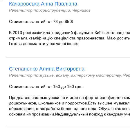
Качаровська Анна Павлівна
Репетитор по юриспруденции, Чернигов
Стоимость занятий: от 73 до 85 $
В 2013 році закінчила юридичний факультет Київського націона
отримала кваліфікацію спеціаліста правознавства. Маю досить 
Готова допомагати у навчанні інших.
Степаненко Алина Викторовна
Репетитор по музыке, вокалу, актерскому мастерству, Че
Стоимость занятий: от 150 до 150 грн.
Предлагаю частные уроки по и игре на фортепиано(можно ко
дошкольников, школьников и подростков.Есть высшее музыкал
образование, стаж работы более одного года. Обучаю как осно
основам импровизации.Индивидуальный подход к каждому учени