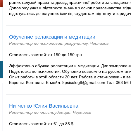
різних галузей права та досвід практичної роботи за спеціальні
Допоможу учням підтягнути знання з основ правознавства згідн
підготуватись до вступних іспитів, студентам підтягнути юридичн
Обучение релаксации и медитации
Репетитор по психологии, рекрутингу, Чернигов
Стоимость занятий: от 150 до 150 грн.
Эффективно обучаю релаксации и медитации. Дипломирован
Подготовка по психологии. Обучение возможно на русском или
Опыт работы в этой области 20 лет. Работа и стажировки - в в
Европы. Контакты: Е-мейл: 8psixolog8@gmail.com Тел: 063 56 8
Нитченко Юлия Васильевна
Репетитор по юриспруденции, Чернигов
Стоимость занятий: от 61 до 85 $