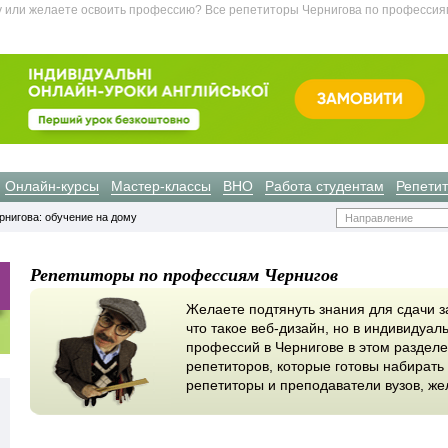
у или желаете освоить профессию? Все репетиторы Чернигова по профессия
Онлайн-курсы
Мастер-классы
ВНО
Работа студентам
Репети
рнигова: обучение на дому
Направление
Репетиторы по профессиям Чернигов
Желаете подтянуть знания для сдачи за
что такое веб-дизайн, но в индивидуа
профессий в Чернигове в этом раздел
репетиторов, которые готовы набирать 
репетиторы и преподаватели вузов, же