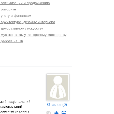
о оптимизации и продвижению
 риторике
 учету и финансам
 архитектуре, дизайну интерьера
 декоративному искусству
 музыке, вокалу, актерскому мастерству
 работе на ПК
ький національний
Отзывы (0)
 національний
еоретичні знання з