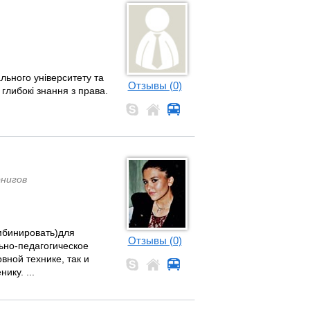
льного університету та
Отзывы (0)
глибокі знання з права.
рнигов
мбинировать)для
Отзывы (0)
ьно-педагогическое
вной технике, так и
ку. ...