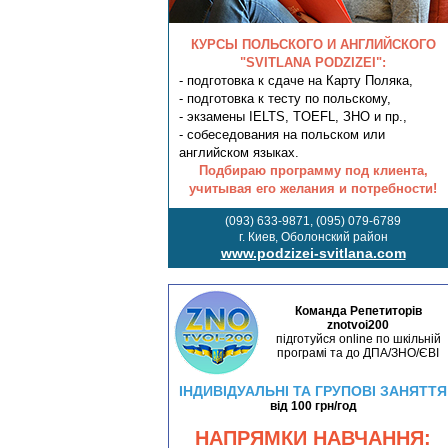
КУРСЫ ПОЛЬСКОГО И АНГЛИЙСКОГО
"SVITLANA PODZIZEI":
- подготовка к сдаче на Карту Поляка,
- подготовка к тесту по польскому,
- экзамены IELTS, TOEFL, ЗНО и пр.,
- собеседования на польском или
английском языках.
Подбираю программу под клиента,
учитывая его желания и потребности!
(093) 633-9871, (095) 079-6789
г. Киев, Оболонский район
www.podzizei-svitlana.com
Команда Репетиторів
znotvoi200
підготуйся online по шкільній
програмі та до ДПА/ЗНО/ЄВІ
ІНДИВІДУАЛЬНІ ТА ГРУПОВІ ЗАНЯТТЯ
від 100 грн/год
НАПРЯМКИ НАВЧАННЯ: