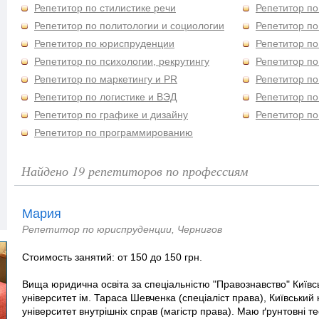
Репетитор по стилистике речи
Репетитор п
Репетитор по политологии и социологии
Репетитор по
Репетитор по юриспруденции
Репетитор по
Репетитор по психологии, рекрутингу
Репетитор по
Репетитор по маркетингу и PR
Репетитор по
Репетитор по логистике и ВЭД
Репетитор по
Репетитор по графике и дизайну
Репетитор по
Репетитор по программированию
Найдено 19 репетиторов по профессиям
Мария
Репетитор по юриспруденции, Чернигов
Стоимость занятий: от 150 до 150 грн.
Вища юридична освіта за спеціальністю "Правознавство" Київс
університет ім. Тараса Шевченка (спеціаліст права), Київський
університет внутрішніх справ (магістр права). Маю ґрунтовні т