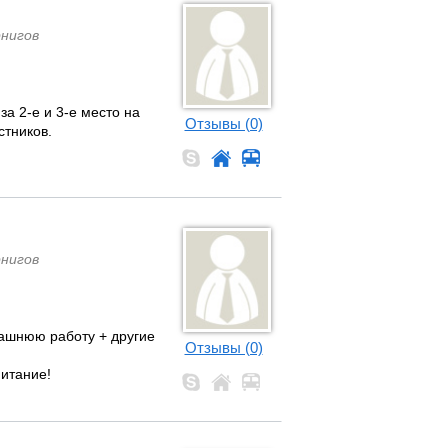
рнигов
за 2-е и 3-е место на
Отзывы (0)
стников.
рнигов
машнюю работу + другие
Отзывы (0)
питание!