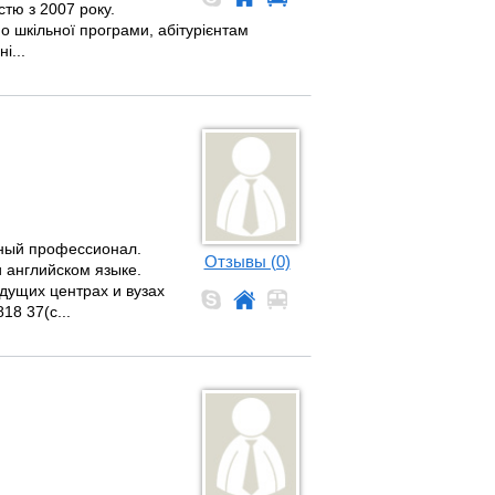
стю з 2007 року.
о шкільної програми, абітурієнтам
і...
ный профессионал.
Отзывы (0)
 английском языке.
едущих центрах и вузах
18 37(с...