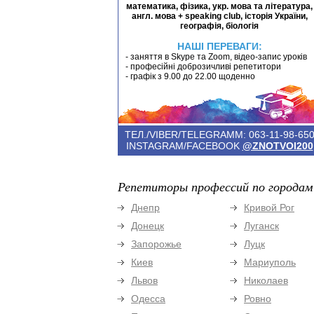
математика, фізика, укр. мова та література,
англ. мова + speaking club, історія України,
географія, біологія
НАШІ ПЕРЕВАГИ:
- заняття в Skype та Zoom, відео-запис уроків
- професійні доброзичливі репетитори
- графік з 9.00 до 22.00 щоденно
ТЕЛ./VIBER/TELEGRAMM: 063-11-98-65
INSTAGRAM/FACEBOOK
@ZNOTVOI200
Репетиторы профессий по городам
Днепр
Кривой Рог
Донецк
Луганск
Запорожье
Луцк
Киев
Мариуполь
Львов
Николаев
Одесса
Ровно