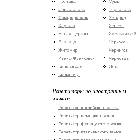
Полтава
Сумы
Севастополь
Тернополь
Симферополь
Ужгород
Харьков
Херсон
Белая Церковь
Хмельницкий
Винница
Черкассы
Житомир
Чернигов
Ивано-Франковск
Черновцы
Кировоград
Ялта
Кременчуг
Репетиторы по иностранным
языкам
Репетитор английского языка
Репетитор немецкого языка
Репетитор французского языка
Репетитор итальянского языка