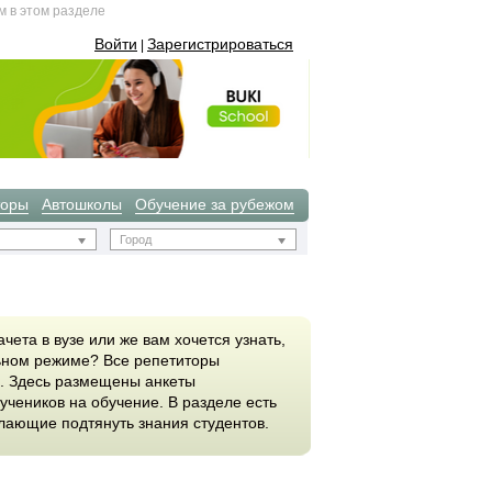
м в этом разделе
Войти
Зарегистрироваться
|
торы
Автошколы
Обучение за рубежом
Город
чета в вузе или же вам хочется узнать,
льном режиме? Все репетиторы
е. Здесь размещены анкеты
учеников на обучение. В разделе есть
лающие подтянуть знания студентов.