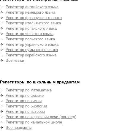
Репетитор английского языка
Репетитор немецкого языка
Репетитор французского языка
Репетитор итальянского языка
Репетитор испанского языка
Репетитор чешского языка
Репетитор польского языка
Репетитор украинского языка
Репетитор румынского языка
Репетитор корейского языка
Все языки
Репетиторы по школьным предметам
Репетитор по математике
Репетитор по физике
Репетитор по химии
Репетитор по биологии
Репетитор по истории
Репетитор по коррекции речи (логопед)
Репетитор по начальной школе
Все предметы