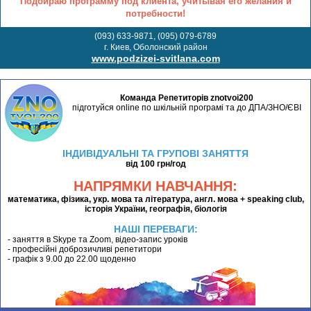
Подбираю программу под клиента, учитывая его желания и
потребности!
(093) 633-9871, (095) 079-6789
г. Киев, Оболонский район
www.podzizei-svitlana.com
Команда Репетиторів znotvoi200
підготуйся online по шкільній програмі та до ДПА/ЗНО/ЄВІ
ІНДИВІДУАЛЬНІ ТА ГРУПОВІ ЗАНЯТТЯ
від 100 грн/год
НАПРЯМКИ НАВЧАННЯ:
математика, фізика, укр. мова та література, англ. мова + speaking club,
історія України, географія, біологія
НАШІ ПЕРЕВАГИ:
- заняття в Skype та Zoom, відео-запис уроків
- професійні доброзичливі репетитори
- графік з 9.00 до 22.00 щоденно