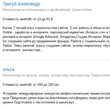
Тригуб Александр
Репетитор по оптимизации и продвижению, Севастополь
Стоимость занятий: от 13 до 61 $
Более 7 летний опыт строительства сайтов. 5 лет работы в области ин
Хобби - заработок в интернете: партнерский маркетинг (Amazon.com и 
реклама в интернет (Google Adsense). Владелец Студии Интернет Марк
(от создания сайта до продвижения брэнда). Работа с социальными се
Twitter. Темы занятий: курсы создания сайтов, основы маркетинга, об
в интернете, контекстная...
ольга
Репетитор по музыке, вокалу, актерскому мастерству, Севастопол
Стоимость занятий: от 150 до 150 грн.
Я-лауреат международных конкурсов,профессиональная пианистка,ра
вузе.Предлагаю уроки игры на фортепиано,сольфеджио,теори для лю
уровня.Подготовлю к поступлению в школу,вуз