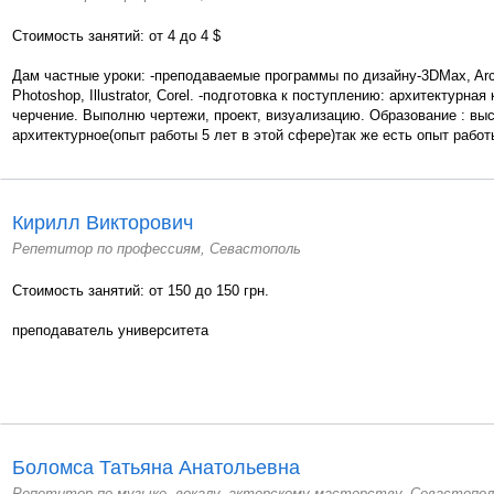
Стоимость занятий: от 4 до 4 $
Дам частные уроки: -преподаваемые программы по дизайну-3DMax, Ar
Photoshop, Illustrator, Corel. -подготовка к поступлению: архитектурная
черчение. Выполню чертежи, проект, визуализацию. Образование : вы
архитектурное(опыт работы 5 лет в этой сфере)так же есть опыт работы
Кирилл Викторович
Репетитор по профессиям, Севастополь
Стоимость занятий: от 150 до 150 грн.
преподаватель университета
Боломса Татьяна Анатольевна
Репетитор по музыке, вокалу, актерскому мастерству, Севастопол