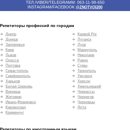
ТЕЛ./VIBER/TELEGRAMM: 063-11-98-650
INSTAGRAM/FACEBOOK
@ZNOTVOI200
Репетиторы профессий по городам
Днепр
Кривой Рог
Донецк
Луганск
Запорожье
Луцк
Киев
Мариуполь
Львов
Николаев
Одесса
Ровно
Полтава
Сумы
Севастополь
Тернополь
Симферополь
Ужгород
Харьков
Херсон
Белая Церковь
Хмельницкий
Винница
Черкассы
Житомир
Чернигов
Ивано-Франковск
Черновцы
Кировоград
Ялта
Кременчуг
Репетиторы по иностранным языкам