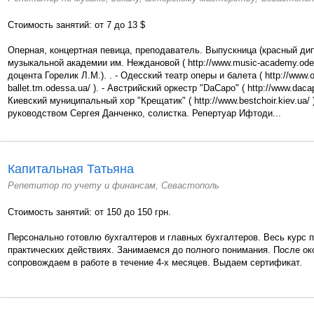
Стоимость занятий: от 7 до 13 $
Оперная, концертная певица, преподаватель. Выпускница (красный ди
музыкальной академии им. Неждановой ( http://www.music-academy.odes
доцента Горелик Л.М.). . - Одесский театр оперы и балета ( http://www.o
ballet.tm.odessa.ua/ ). - Австрийский оркестр "DaCapo" ( http://www.dacap
Киевский муниципальный хор "Крещатик" ( http://www.bestchoir.kiev.ua/
руководством Сергея Данченко, солистка. Репертуар Ифтоди...
Капитальная Татьяна
Репетитор по учету и финансам, Севастополь
Стоимость занятий: от 150 до 150 грн.
Персонально готовлю бухгалтеров и главных бухгалтеров. Весь курс п
практических действиях. Занимаемся до полного понимания. После ок
сопровождаем в работе в течение 4-х месяцев. Выдаем сертификат.