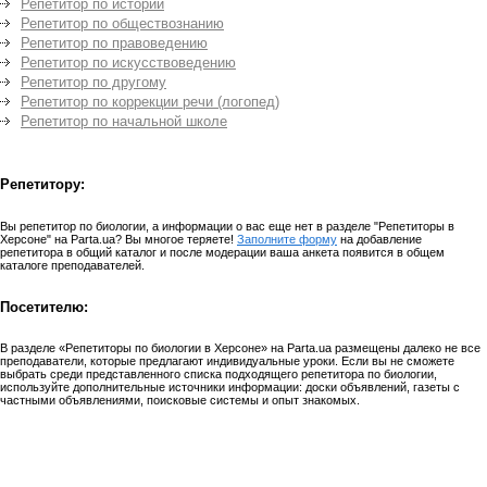
Репетитор по истории
Репетитор по обществознанию
Репетитор по правоведению
Репетитор по искусствоведению
Репетитор по другому
Репетитор по коррекции речи (логопед)
Репетитор по начальной школе
Репетитору:
Вы репетитор по биологии, а информации о вас еще нет в разделе "Репетиторы в
Херсоне" на Parta.ua? Вы многое теряете!
Заполните форму
на добавление
репетитора в общий каталог и после модерации ваша анкета появится в общем
каталоге преподавателей.
Посетителю:
В разделе «Репетиторы по биологии в Херсоне» на Parta.ua размещены далеко не все
преподаватели, которые предлагают индивидуальные уроки. Если вы не сможете
выбрать среди представленного списка подходящего репетитора по биологии,
используйте дополнительные источники информации: доски объявлений, газеты с
частными объявлениями, поисковые системы и опыт знакомых.