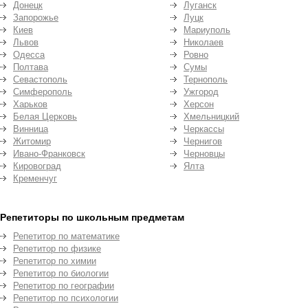
Донецк
Луганск
Запорожье
Луцк
Киев
Мариуполь
Львов
Николаев
Одесса
Ровно
Полтава
Сумы
Севастополь
Тернополь
Симферополь
Ужгород
Харьков
Херсон
Белая Церковь
Хмельницкий
Винница
Черкассы
Житомир
Чернигов
Ивано-Франковск
Черновцы
Кировоград
Ялта
Кременчуг
Репетиторы по школьным предметам
Репетитор по математике
Репетитор по физике
Репетитор по химии
Репетитор по биологии
Репетитор по географии
Репетитор по психологии