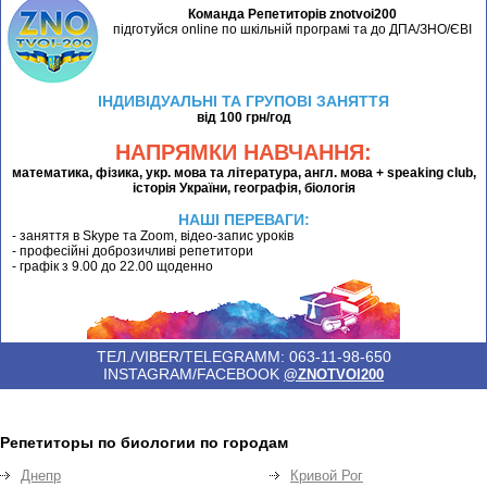
Команда Репетиторів znotvoi200
підготуйся online по шкільній програмі та до ДПА/ЗНО/ЄВІ
ІНДИВІДУАЛЬНІ ТА ГРУПОВІ ЗАНЯТТЯ
від 100 грн/год
НАПРЯМКИ НАВЧАННЯ:
математика, фізика, укр. мова та література, англ. мова + speaking club,
історія України, географія, біологія
НАШІ ПЕРЕВАГИ:
- заняття в Skype та Zoom, відео-запис уроків
- професійні доброзичливі репетитори
- графік з 9.00 до 22.00 щоденно
ТЕЛ./VIBER/TELEGRAMM: 063-11-98-650
INSTAGRAM/FACEBOOK
@ZNOTVOI200
Репетиторы по биологии по городам
Днепр
Кривой Рог