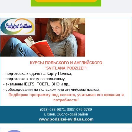
КУРСЫ ПОЛЬСКОГО И АНГЛИЙСКОГО
"SVITLANA PODZIZEI":
- подготовка к сдаче на Карту Поляка,
- подготовка к тесту по польскому,
- экзамены IELTS, TOEFL, ЗНО и пр.,
- собеседования на польском или английском языках.
Подбираю программу под клиента, учитывая его желания и
потребности!
(093) 633-9871, (095) 079-6789
г. Киев, Оболонский район
www.podzizei-svitlana.com