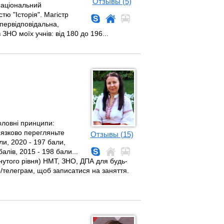
Отзывы (5)
 національний
тю "Історія". Магістр
гіпервідповідальна,
ЗНО моїх учнів: від 180 до 196...
оловні принципи:
'язково перегляньте
Отзывы (15)
ли, 2020 - 197 бали,
алів, 2015 - 198 бали...
осунутого рівня) НМТ, ЗНО, ДПА для будь-
/телеграм, щоб записатися на заняття.