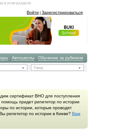
а в этом разделе.
Войти
Зарегистрироваться
|
торы
Автошколы
Обучение за рубежом
Город
ходим сертификат ВНО для поступления
на помощь придет репетитор по истории
оры по истории, которые проводят
 Вы репетитор по истории в Киеве?
Вам