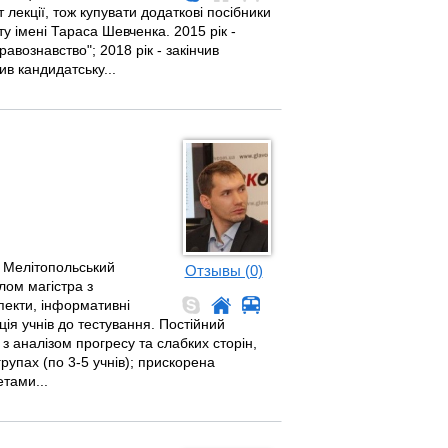
 лекції, тож купувати додаткові посібники
ту імені Тараса Шевченка. 2015 рік -
равознавство"; 2018 рік - закінчив
ив кандидатську...
 Мелітопольський
Отзывы (0)
лом магістра з
спекти, інформативні
ція учнів до тестування. Постійний
 з аналізом прогресу та слабких сторін,
рупах (по 3-5 учнів); прискорена
тами...