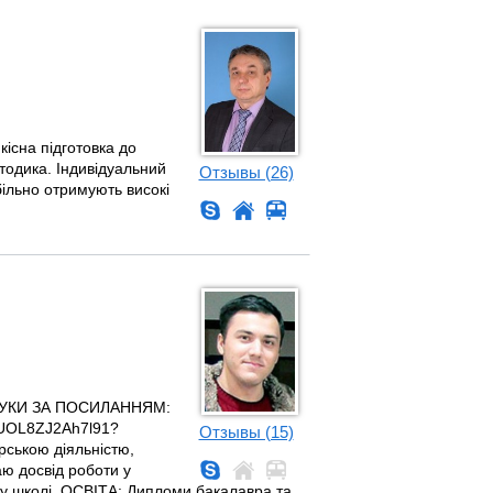
кісна підготовка до
тодика. Індивідуальний
Отзывы (26)
більно отримують високі
ДГУКИ ЗА ПОСИЛАННЯМ:
fBUOL8ZJ2Ah7l91?
Отзывы (15)
ською діяльністю,
аю досвід роботи у
ї у школі. ОСВІТА: Дипломи бакалавра та