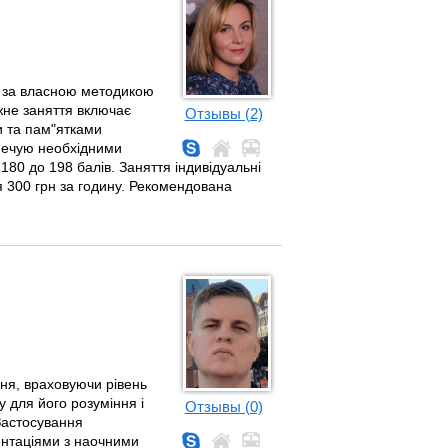
ю за власною методикою
жне заняття включає
Отзывы (2)
и та пам"ятками
печую необхідними
180 до 198 балів. Заняття індивідуальні
ття 300 грн за годину. Рекомендована
чня, враховуючи рівень
у для його розуміння і
Отзывы (0)
 Застосування
ентаціями з наочними