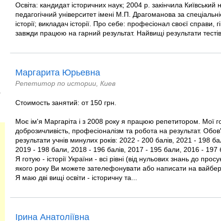
Освіта: кандидат історичних наук; 2004 р. закінчила Київський
педагогічний університет імені М.П. Драгоманова за спеціальніс
історії; викладач історії. Про себе: професіонал своєї справи, 
завжди працюю на гарний результат. Найвищі результати тестів 
Маргарита Юрьевна
Репетитор по истории, Киев
)
Стоимость занятий: от 150 грн.
Моє ім'я Маргаріта і з 2008 року я працюю репетитором. Мої г
доброзичливість, професіоналізм та робота на результат. Обов
результати учнів минулих років: 2022 - 200 балів, 2021 - 198 ба
2019 - 198 бали, 2018 - 196 балів, 2017 - 195 бали, 2016 - 197 б
Я готую - історії України - всі рівні (від нульових знань до пр
якого року Ви можете зателефонувати або написати на вайбер
Я маю дві вищі освіти - історичну та...
Ірина Анатоліївна