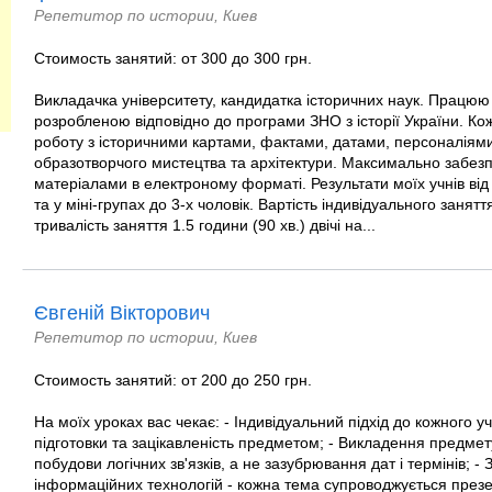
Репетитор по истории, Киев
Стоимость занятий: от 300 до 300 грн.
Викладачка університету, кандидатка історичних наук. Працю
розробленою відповідно до програми ЗНО з історії України. Ко
роботу з історичними картами, фактами, датами, персоналіям
образотворчого мистецтва та архітектури. Максимально забез
матеріалами в електроному форматі. Результати моїх учнів від 
та у міні-групах до 3-х чоловік. Вартість індивідуального заня
тривалість заняття 1.5 години (90 хв.) двічі на...
Євгеній Вікторович
Репетитор по истории, Киев
Стоимость занятий: от 200 до 250 грн.
На моїх уроках вас чекає: - Індивідуальний підхід до кожного у
підготовки та зацікавленість предметом; - Викладення предмет
побудови логічних зв'язків, а не зазубрювання дат і термінів; -
інформаційних технологій - кожна тема супроводжується през