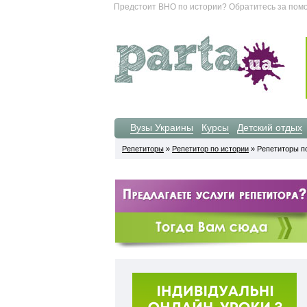
Предстоит ВНО по истории? Обратитесь за помощ
Вузы Украины
Курсы
Детский отдых
Репетиторы
»
Репетитор по истории
» Репетиторы п