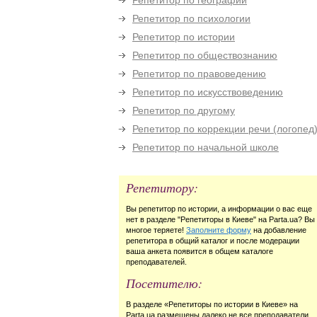
Репетитор по географии
Репетитор по психологии
Репетитор по истории
Репетитор по обществознанию
Репетитор по правоведению
Репетитор по искусствоведению
Репетитор по другому
Репетитор по коррекции речи (логопед
Репетитор по начальной школе
Репетитору:
Вы репетитор по истории, а информации о вас еще
нет в разделе "Репетиторы в Киеве" на Parta.ua? Вы
многое теряете!
Заполните форму
на добавление
репетитора в общий каталог и после модерации
ваша анкета появится в общем каталоге
преподавателей.
Посетителю:
В разделе «Репетиторы по истории в Киеве» на
Parta.ua размещены далеко не все преподаватели,