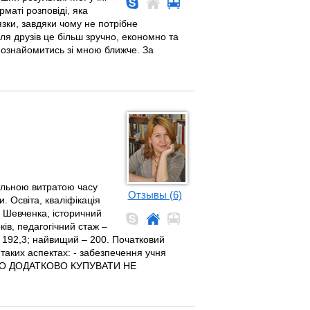
маті розповіді, яка
'язки, завдяки чому не потрібне
для друзів це більш зручно, економно та
е познайомитись зі мною ближче. За
мальною витратою часу
Отзывы (6)
. Освіта, кваліфікація
а Шевченка, історичний
ків, педагогічний стаж –
– 192,3; найвищий – 200. Початковий
 таких аспектах: - забезпечення учня
ЧОГО ДОДАТКОВО КУПУВАТИ НЕ