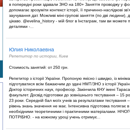
в попередні роки здавали ЗНО на 180+ Заняття проводжу у фор
допомагає зрозуміти контекст історії, її причинно-наслідкові зв
заучування дат. Можливі міні-групові заняття (по дві людини), 
цікаво. @evelina_history - мій блог в Інстаграм, там ви может
деталями -...
Юлия Николаевна
Репетитор по истории, Киев
Стоимость занятий: от 250 грн.
Репетитор з історії України. Пропоную якісно і швидко, із міні
підготуватися всім бажаючим до здачі НМТ/ЗНО з історії України
Доктор історичних наук, професор. Закінчила КНУ імені Тарас
факультет. Досвід підготовки до зовнішнього тестування – 15 ро
23 роки. Середній бал моїх учнів за результатами тестування 
рівень знань значення не має. Інтенсивна підготовка полягає в
необхідними теоретичними і практичними матеріалами. НІ
ПОТРІБНО. - на кожному уроці учень отримує...