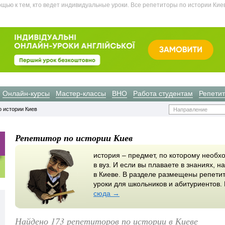
ью к тем, кто ведет индивидуальные уроки. Все репетиторы по истории Киев
Онлайн-курсы
Мастер-классы
ВНО
Работа студентам
Репети
о истории Киев
Направление
Репетитор по истории Киев
история – предмет, по которому необ
в вуз. И если вы плаваете в знаниях, 
в Киеве. В разделе размещены репетит
уроки для школьников и абитуриентов.
сюда →
Найдено 173 репетиторов по истории в Киеве