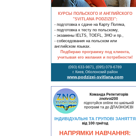
КУРСЫ ПОЛЬСКОГО И АНГЛИЙСКОГО
"SVITLANA PODZIZEI":
- подготовка к сдаче на Карту Поляка,
- подготовка к тесту по польскому,
- экзамены IELTS, TOEFL, ЗНО и пр.,
- собеседования на польском или
английском языках.
Подбираю программу под клиента,
учитывая его желания и потребности!
(093) 633-9871, (095) 079-6789
г. Киев, Оболонский район
www.podzizei-svitlana.com
Команда Репетиторів
znotvoi200
підготуйся online по шкільній
програмі та до ДПА/ЗНО/ЄВІ
ІНДИВІДУАЛЬНІ ТА ГРУПОВІ ЗАНЯТТЯ
від 100 грн/год
НАПРЯМКИ НАВЧАННЯ: