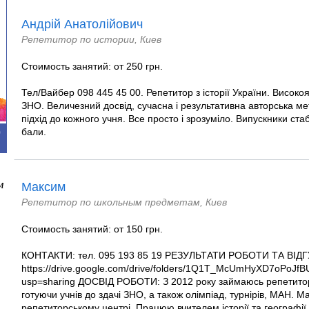
Андрій Анатолійович
Репетитор по истории, Киев
Стоимость занятий: от 250 грн.
Тел/Вайбер 098 445 45 00. Репетитор з історії України. Високоя
ЗНО. Величезний досвід, сучасна і результативна авторська ме
підхід до кожного учня. Все просто і зрозуміло. Випускники ста
бали.
0
м
Максим
Репетитор по школьным предметам, Киев
Стоимость занятий: от 150 грн.
КОНТАКТИ: тел. 095 193 85 19 РЕЗУЛЬТАТИ РОБОТИ ТА ВІ
https://drive.google.com/drive/folders/1Q1T_McUmHyXD7oPoJ
usp=sharing ДОСВІД РОБОТИ: З 2012 року займаюсь репетитор
готуючи учнів до здачі ЗНО, а також олімпіад, турнірів, МАН. М
репетиторському центрі. Працюю вчителем історії та географі