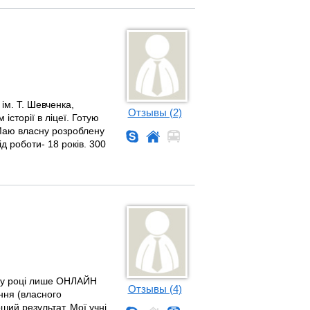
ім. Т. Шевченка,
Отзывы (2)
історії в ліцеї. Готую
. Маю власну розроблену
д роботи- 18 років. 300
ому році лише ОНЛАЙН
Отзывы (4)
ння (власного
ший результат. Мої учні