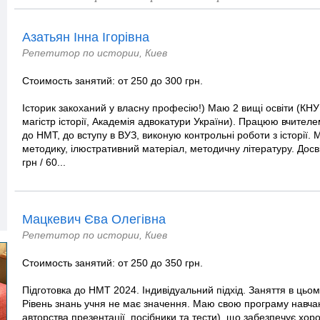
Азатьян Інна Ігорівна
Репетитор по истории, Киев
Стоимость занятий: от 250 до 300 грн.
Історик закоханий у власну професію!) Маю 2 вищі освіти (КНУ 
магістр історії, Академія адвокатури України). Працюю вчителем 
до НМТ, до вступу в ВУЗ, виконую контрольні роботи з історії
методику, ілюстративний матеріал, методичну літературу. Досві
грн / 60...
Мацкевич Єва Олегівна
Репетитор по истории, Киев
Стоимость занятий: от 250 до 350 грн.
Підготовка до НМТ 2024. Індивідуальний підхід. Заняття в ць
Рівень знань учня не має значення. Маю свою програму навча
авторства презентації, посібники та тести), що забезпечує хоро