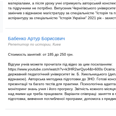
матеріалами, а після уроку учні отримують авторський конспект
та підручники не потрібно. Випускник Чернігівського університе
закінчив з відзнакою магістратуру за спеціальністю "Історія та п
аспірантуру за спеціальністю "Історія України" 2021 рік - захист
Бабенко Артур Борисович
Репетитор по истории, Киев
Стоимость занятий: от 185 до 250 грн.
Відгуки учнів можете прочитати під відео за цим посиланням:
https://www.youtube.com/watch?v=k3HR2wrQyo4&t=600s Освіта:
державний педагогічний університет ім. Б. Хмельницького (дип
відзнакою). Авторська методика підготовки до ЗНО. Готові кон
презентації та багато тестів для практики. Психологічна адапта
моніторинг знань учня і його прогресу. Звітність кожного місяця
над якими ще треба працювати. Варіанти співпраці: заняття в г
підготовка; вивчення поглибленої програми; допомога з предме