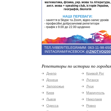
математика, фізика, укр. мова та література,
англ. мова + speaking club, історія України,
географія, біологія
НАШІ ПЕРЕВАГИ:
- заняття в Skype та Zoom, відео-запис уроків
- професійні доброзичливі репетитори
- графік з 9.00 до 22.00 щоденно
ТЕЛ./VIBER/TELEGRAMM: 063-11-98-65
INSTAGRAM/FACEBOOK
@ZNOTVOI200
Репетиторы по истории по города
Днепр
Кривой Рог
Донецк
Луганск
Запорожье
Луцк
Киев
Мариуполь
Львов
Николаев
Одесса
Ровно