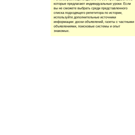
которые предлагают индивидуальные уроки. Если
вы не сможете выбрать среди представленного
списка подходящего репетитора по истории,
используйте дополнительные источники
информации: доски объявлений, газеты с частными
объявлениями, поисковые системы и опыт
знакомых.