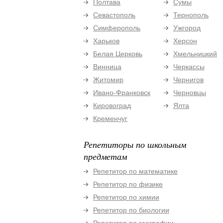
Полтава
Сумы
Севастополь
Тернополь
Симферополь
Ужгород
Харьков
Херсон
Белая Церковь
Хмельницкий
Винница
Черкассы
Житомир
Чернигов
Ивано-Франковск
Черновцы
Кировоград
Ялта
Кременчуг
Репетиторы по школьным
предметам
Репетитор по математике
Репетитор по физике
Репетитор по химии
Репетитор по биологии