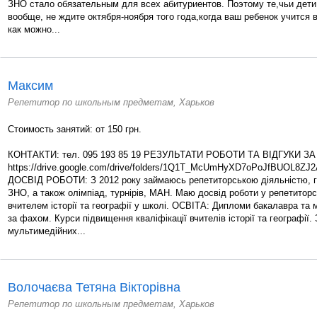
ЗНО стало обязательным для всех абитуриентов. Поэтому те,чьи дети
вообще, не ждите октября-ноября того года,когда ваш ребенок учится
как можно...
Максим
Репетитор по школьным предметам, Харьков
Стоимость занятий: от 150 грн.
КОНТАКТИ: тел. 095 193 85 19 РЕЗУЛЬТАТИ РОБОТИ ТА ВІДГУКИ 
https://drive.google.com/drive/folders/1Q1T_McUmHyXD7oPoJfBUOL8ZJ2
ДОСВІД РОБОТИ: З 2012 року займаюсь репетиторською діяльністю, го
ЗНО, а також олімпіад, турнірів, МАН. Маю досвід роботи у репетитор
вчителем історії та географії у школі. ОСВІТА: Дипломи бакалавра та м
за фахом. Курси підвищення кваліфікації вчителів історії та географії
мультимедійних...
Волочаєва Тетяна Вікторівна
Репетитор по школьным предметам, Харьков