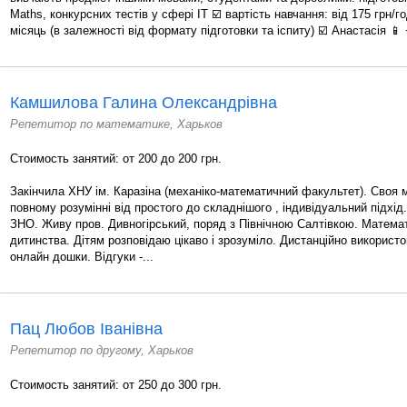
Maths, конкурсних тестів у сфері IT ☑️ вартість навчання: від 175 грн/го
місяць (в залежності від формату підготовки та іспиту) ☑️ Анастасія 📱
Камшилова Галина Олександрівна
Репетитор по математике, Харьков
Стоимость занятий: от 200 до 200 грн.
Закінчила ХНУ ім. Каразіна (механіко-математичний факультет). Своя 
повному розумінні від простого до складнішого , індивідуальний підхі
ЗНО. Живу пров. Дивногірський, поряд з Північною Салтівкою. Матема
дитинства. Дітям розповідаю цікаво і зрозуміло. Дистанційно використ
онлайн дошки. Відгуки -...
Пац Любов Іванівна
Репетитор по другому, Харьков
Стоимость занятий: от 250 до 300 грн.