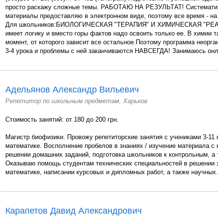
просто раскажу сложные темы. РАБОТАЮ НА РЕЗУЛЬТАТ! Системати
материалы предоставляю в электронном виде, поэтому все время - на
Для школьников:БИОЛОГИЧЕСКАЯ "ТЕРАПИЯ" И ХИМИЧЕСКАЯ "РЕ
имеет логику и вместо горы фактов надо освоить только ее. В химии 
момент, от которого зависит все остальное.Поэтому программа неорга
3-4 урока и проблемы с ней заканчиваются НАВСЕГДА! Занимаюсь онлай
Адельянов Александр Вильевич
Репетитор по школьным предметам, Харьков
Стоимость занятий: от 180 до 200 грн.
Магистр биофизики. Провожу репетиторские занятия с учениками 3-11 
математике. Восполнение пробелов в знаниях / изучение материала с
решении домашних заданий, подготовка школьников к контрольным, а
Оказываю помощь студентам технических специальностей в решении 
математике, написании курсовых и дипломных работ, а также научных.
Карапетов Давид Александрович