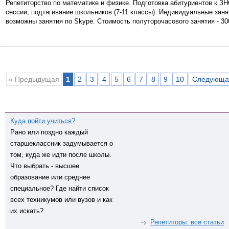
Репетиторство по математике и физике. Подготовка абитуриентов к ЗН
сессии, подтягивание школьников (7-11 классы). Индивидуальные заня
возможны занятия по Skype. Стоимость полуторочасового занятия - 300
« Предыдущая
1
2
3
4
5
6
7
8
9
10
Следующа
Куда пойти учиться?
Рано или поздно каждый
старшеклассник задумывается о
том, куда же идти после школы.
Что выбрать - высшее
образование или среднее
специальное? Где найти список
всех техникумов или вузов и как
их искать?
Репетиторы: все статьи