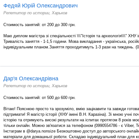
Федяй Юрій Олександрович
Репетитор по истории, Харьков
Стоимость занятий: от 200 до 300 грн.
Маю диплом магістра зі спеціальності \\\"Історія та археологія\\\" ХНУ і
Тривалість заняття - 1-1,5 години. Мова викладання - українська, росі
індивідуальним планом.Заняття проходитимуть 1-3 рази на тиждень. (0
Дар'я Олександрівна
Репетитор по истории, Харьков
Стоимость занятий: от 500 до 600 грн.
Вітаю! Пояснюю просто та зрозуміло, вмію зацікавити та завжди готова
підтримати! Я магістр історії (ХНУ імені В.Н. Каразіна). Зі мною учні 
історію та отримують високі результати на іспитах протягом 8 років м
тільки онлайн. Можно зв'язатися за телефоном (0990554786 - є Viber, T
Інстаграм в @darya.nonsize Безкоштовно доступ до авторського онлайн
матеріали для домашньої роботи. Складаю індивідуальний план для ко