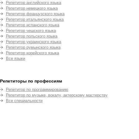
Репетитор английского языка
Репетитор немецкого языка
Репетитор французского языка
Репетитор итальянского языка
Репетитор испанского языка
Репетитор чешского языка
Репетитор польского языка
Репетитор украинского языка
Репетитор румынского языка
Репетитор корейского языка
Все языки
Репетиторы по профессиям
Репетитор по программированию
Репетитор по музыке, вокалу, актерскому мастерству
Все специальности