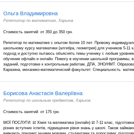
Ольга Владимировна
Репетитор по математике, Харьков
Стоимость занятий: от 350 до 350 грн.
Репетитор по математике с опытом более 10 лет. Провожу индивидуал
школьному курсу математики (алгебра, геометрия) для учеников 5-11 
подход и доступно пытаюсь объяснять темы ученику с любым уровнем
обучение офлайн и онлайн. Помогу в изучении школьной программы,
заданий, подготовке к контрольным работам, ДПА, ЗНО/НМТ. Образова
Каразина, механико-математический факультет. Специальность: матема
Борисова Анастасія Валеріївна
Репетитор по школьным предметам, Харьков
Стоимость занятий: от 175 грн.
МОЇ ПОСЛУГИ: ☑️ Хімія та математика (онлайн) ☑️ 7-11 клас, підготов
різних вступних іспитів, підвищення рівня знань у школі. Також займаю
вивчають предмет іншими мовами, студентами та дорослими: підготовка