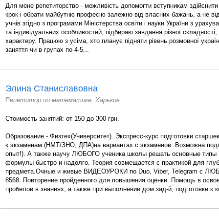
Для мене репетиторство - можливість допомогти вступникам здійснити
крок і обрати майбутню професію залежно від власних бажань, а не ві
учнів згідно з програмами Міністерства освіти і науки України з урахув
та індивідуальних особливостей, підбираю завдання різної складності, 
характеру. Працюю з усіма, хто планує підняти рівень розмовної украї
заняття чи в групах по 4-5...
Элина Станиславовна
Репетитор по математике, Харьков
Стоимость занятий: от 150 до 300 грн.
Образование - Физтех(Университет). Экспресс-курс подготовки старше
к экзаменам (НМТ/ЗНО, ДПА)на вариантах с экзаменов. Возможна подг
опыт!). А также научу ЛЮБОГО ученика школы решать основные типы
формулы быстро и надолго. Теория совмещается с практикой для глуб
предмета.Очные и живые ВИДЕОУРОКИ по Duo, Viber, Telegram с ЛЮБ
8568. Повторение пройденного для повышения оценки. Помощь в освое
пробелов в знаниях, а также при выполнении дом.зад-й, подготовке к 