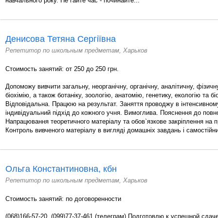
навчального року. Не гайте час - починайте...
Денисова Тетяна Сергіївна
Репетитор по школьным предметам, Харьков
Стоимость занятий: от 250 до 250 грн.
Допоможу вивчити загальну, неорганічну, органічну, аналітичну, фізичн
біохімію, а також ботаніку, зоологію, анатомію, генетику, екологію та б
Відповідальна. Працюю на результат. Заняття проводжу в інтенсивном
індивідуальний підхід до кожного учня. Вимоглива. Пояснення до повн
Напрацювання теоретичного матеріалу та обов`язкове закріплення на 
Контроль вивченого матеріалу в вигляді домашніх завдань і самостійни
Ольга Константиновна, кбн
Репетитор по школьным предметам, Харьков
Стоимость занятий: по договоренности
(068)166-57-20, (099)77-37-461 (телеграм) Подготовлю к успешной сдач