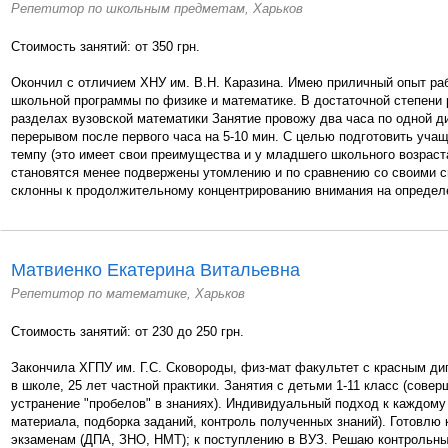
Репетитор по школьным предметам, Харьков
Стоимость занятий: от 350 грн.
Окончил с отличием ХНУ им. В.Н. Каразина. Имею приличный опыт ра
школьной программы по физике и математике. В достаточной степени 
разделах вузовской математики Занятие провожу два часа по одной д
перерывом после первого часа на 5-10 мин. С целью подготовить уча
темпу (это имеет свои преимущества и у младшего школьного возраста 
становятся менее подвержены утомлению и по сравнению со своими с
склонны к продолжительному концентрированию внимания на определе
Матвиенко Екатерина Витальевна
Репетитор по математике, Харьков
Стоимость занятий: от 230 до 250 грн.
Закончила ХГПУ им. Г.С. Сковороды, физ-мат факультет с красным ди
в школе, 25 лет частной практики. Занятия с детьми 1-11 класс (сове
устранение "пробелов" в знаниях). Индивидуальный подход к каждому
материала, подборка заданий, контроль полученных знаний). Готовлю
экзаменам (ДПА, ЗНО, НМТ); к поступлению в ВУЗ. Решаю контрольны