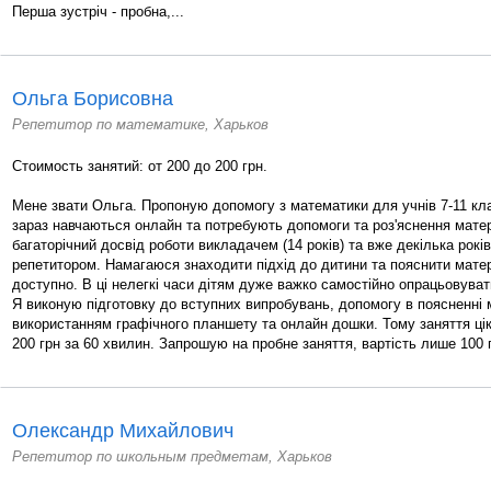
Перша зустріч - пробна,...
Ольга Борисовна
Репетитор по математике, Харьков
Стоимость занятий: от 200 до 200 грн.
Мене звати Ольга. Пропоную допомогу з математики для учнів 7-11 кла
зараз навчаються онлайн та потребують допомоги та роз'яснення мате
багаторічний досвід роботи викладачем (14 років) та вже декілька рок
репетитором. Намагаюся знаходити підхід до дитини та пояснити матер
доступно. В ці нелегкі часи дітям дуже важко самостійно опрацьовуват
Я виконую підготовку до вступних випробувань, допомогу в поясненні 
використанням графічного планшету та онлайн дошки. Тому заняття цікав
200 грн за 60 хвилин. Запрошую на пробне заняття, вартість лише 100 г
Олександр Михайлович
Репетитор по школьным предметам, Харьков