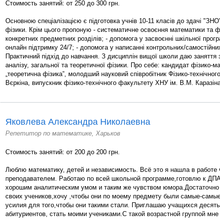
Стоимость занятий: от 250 до 300 грн.
Основною спеціалізацією є підготовка учнів 10-11 класів до здачі "ЗНО
фізики. Крім цього пропоную - систематичне освоєння математики та ф
конкретних предметних розділів; - допомога у засвоєнні шкільної прогр
онлайн підтримку 24/7; - допомога у написанні контрольних/самостійни
Практичний підхід до навчання. З дисциплін вищої школи даю заняття
аналізу, загальної та теоретичної фізики. Про себе: кандидат фізико-м
„теоретична фізика”, молодший науковий співробітник Фізико-технічного
Вєркіна, випускник фізико-технічного факультету ХНУ ім. В.М. Каразіна
Яковлева Александра Николаевна
Репетитор по математике, Харьков
Стоимость занятий: от 200 до 200 грн.
Люблю математику, детей и независимость. Всё это я нашла в работе
преподавателем. Работаю по всей школьной программе,готовлю к ДП
хорошим аналитическим умом и таким же чувством юмора.Достаточно
своих учеников,хочу ,чтобы они по моему предмету были самые-самые
усилия для того,чтобы они такими стали. Приглашаю учащихся десят
абитуриентов, стать моими учениками.С такой возрастной группой мне 