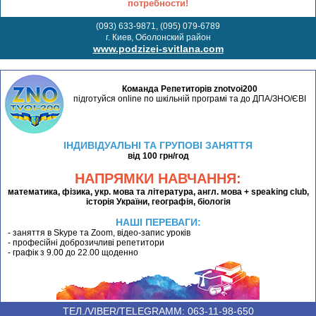
потребности!
(093) 633-9871, (095) 079-6789
г. Киев, Оболонский район
www.podzizei-svitlana.com
Команда Репетиторів znotvoi200
підготуйся online по шкільній програмі та до ДПА/ЗНО/ЄВІ
ІНДИВІДУАЛЬНІ ТА ГРУПОВІ ЗАНЯТТЯ
від 100 грн/год
НАПРЯМКИ НАВЧАННЯ:
математика, фізика, укр. мова та література, англ. мова + speaking club,
історія України, географія, біологія
НАШІ ПЕРЕВАГИ:
- заняття в Skype та Zoom, відео-запис уроків
- професійні доброзичливі репетитори
- графік з 9.00 до 22.00 щоденно
ТЕЛ./VIBER/TELEGRAMM: 063-11-98-650