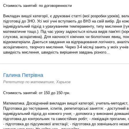
Стоимость занятий: по договоренности
Викладач вищої категорії, є друковані статті (мої розробки уроків), вел
підготовці до ЗНО. Усі мої учні вступають до ВНЗ на свій вибір. До кож
індивідуальний підхід з урахуванням темпераменту, типу мислення (гу
математичне тощо.). Під час уроку задіюється кілька видів пам'яті (зор
слухова, асоціативна). Для наочності хімічних чи біологічних явищ, п
відеоматеріали. Даються завдання на відпрацювання логічного, аналіти
асоціативного, творчого мислення. Через 3-4 місяці занять у моїх учні
швидкість мислення, швидкість вирішення завдань різного...
Галина Петрівна
Репетитор по математике, Харьков
Стоимость занятий: от 150 до 150 грн.
Математика. Досвідчений викладач вищої категорії, учитель-методист, 
Підготовка до тестування, іспитів, репетиторські заняття: - доступний 
індивідуальний підхід до кожного учня; - допомога у виконанні домашні
підготовка до контрольних та самостійних робіт; - ліквідація прогалин,
- підготовка до підсумкової атестації; - підготовка до зовнішнього неза