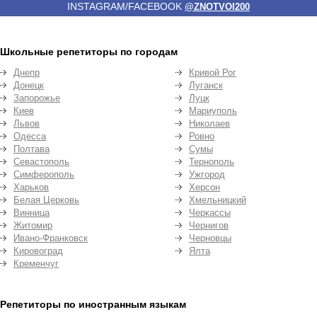
INSTAGRAM/FACEBOOK
@ZNOTVOI200
Школьные репетиторы по городам
Днепр
Кривой Рог
Донецк
Луганск
Запорожье
Луцк
Киев
Мариуполь
Львов
Николаев
Одесса
Ровно
Полтава
Сумы
Севастополь
Тернополь
Симферополь
Ужгород
Харьков
Херсон
Белая Церковь
Хмельницкий
Винница
Черкассы
Житомир
Чернигов
Ивано-Франковск
Черновцы
Кировоград
Ялта
Кременчуг
Репетиторы по иностранным языкам