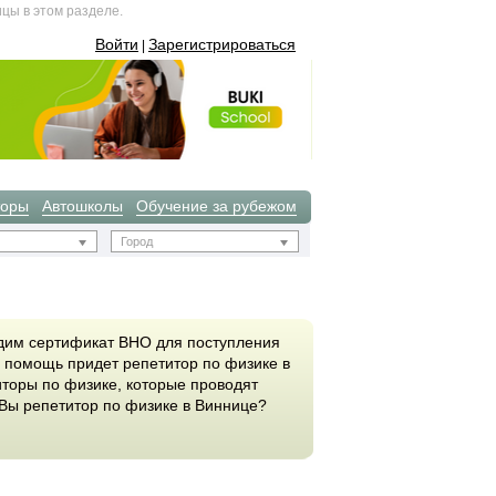
цы в этом разделе.
Войти
Зарегистрироваться
|
торы
Автошколы
Обучение за рубежом
Город
одим сертификат ВНО для поступления
на помощь придет репетитор по физике в
торы по физике, которые проводят
 Вы репетитор по физике в Виннице?