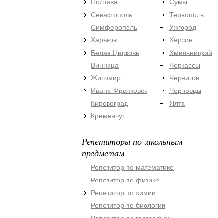
Полтава
Сумы
Севастополь
Тернополь
Симферополь
Ужгород
Харьков
Херсон
Белая Церковь
Хмельницкий
Винница
Черкассы
Житомир
Чернигов
Ивано-Франковск
Черновцы
Кировоград
Ялта
Кременчуг
Репетиторы по школьным
предметам
Репетитор по математике
Репетитор по физике
Репетитор по химии
Репетитор по биологии