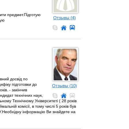
бити предмет.Підготую
Отзывы (4)
тую
вний досвід по
цифіку підготовки до
Отзывы (10)
ів. - закінчив
ндидат технічних наук,
ному Технічному Університеті ( 28 років
альній комісії, в тому числі 5 років був
ТУ.Необхідну інформацію Ви знайдете на