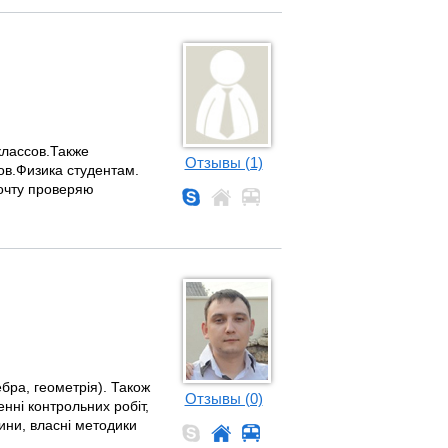
классов.Также
Отзывы (1)
в.Физика студентам.
очту проверяю
бра, геометрія). Також
Отзывы (0)
нні контрольних робіт,
тини, власні методики