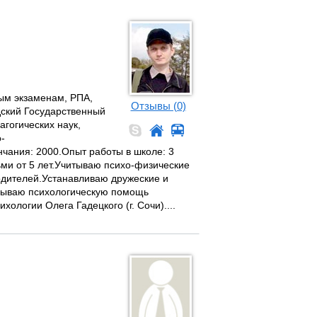
ным экзаменам, РПА,
Отзывы (0)
дский Государственный
агогических наук,
-
нчания: 2000.Опыт работы в школе: 3
ьми от 5 лет.Учитываю психо-физические
одителей.Устанавливаю дружеские и
азываю психологическую помощь
ологии Олега Гадецкого (г. Сочи)....