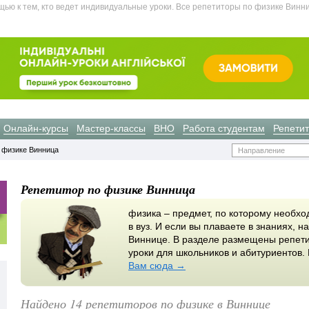
ью к тем, кто ведет индивидуальные уроки. Все репетиторы по физике Винни
Онлайн-курсы
Мастер-классы
ВНО
Работа студентам
Репети
 физике Винница
Направление
Репетитор по физике Винница
физика – предмет, по которому необх
в вуз. И если вы плаваете в знаниях, 
Виннице. В разделе размещены репети
уроки для школьников и абитуриентов.
Вам сюда →
Найдено 14 репетиторов по физике в Виннице