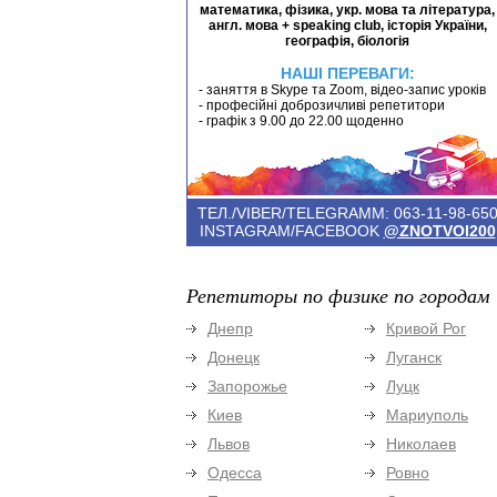
математика, фізика, укр. мова та література,
англ. мова + speaking club, історія України,
географія, біологія
НАШІ ПЕРЕВАГИ:
- заняття в Skype та Zoom, відео-запис уроків
- професійні доброзичливі репетитори
- графік з 9.00 до 22.00 щоденно
ТЕЛ./VIBER/TELEGRAMM: 063-11-98-65
INSTAGRAM/FACEBOOK
@ZNOTVOI200
Репетиторы по физике по городам
Днепр
Кривой Рог
Донецк
Луганск
Запорожье
Луцк
Киев
Мариуполь
Львов
Николаев
Одесса
Ровно