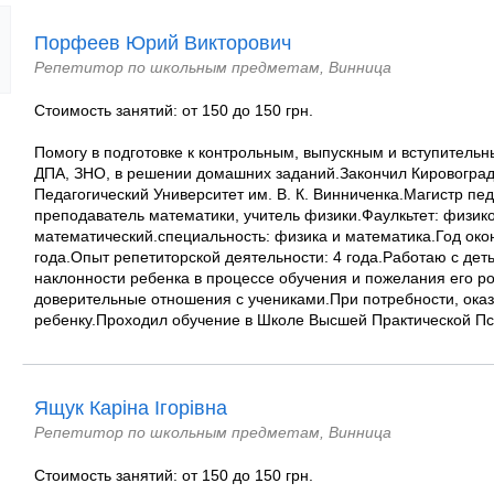
Порфеев Юрий Викторович
Репетитор по школьным предметам, Винница
Стоимость занятий: от 150 до 150 грн.
Помогу в подготовке к контрольным, выпускным и вступитель
ДПА, ЗНО, в решении домашних заданий.Закончил Кировогра
Педагогический Университет им. В. К. Винниченка.Магистр пед
преподаватель математики, учитель физики.Фаулкьтет: физико
математический.специальность: физика и математика.Год око
года.Опыт репетиторской деятельности: 4 года.Работаю с дет
наклонности ребенка в процессе обучения и пожелания его р
доверительные отношения с учениками.При потребности, ок
ребенку.Проходил обучение в Школе Высшей Практической Псих
Ящук Каріна Ігорівна
Репетитор по школьным предметам, Винница
Стоимость занятий: от 150 до 150 грн.