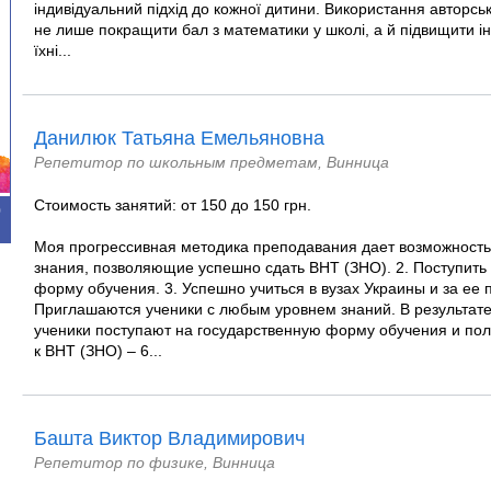
індивідуальний підхід до кожної дитини. Використання авторсь
не лише покращити бал з математики у школі, а й підвищити ін
їхні...
Данилюк Татьяна Емельяновна
Репетитор по школьным предметам, Винница
Стоимость занятий: от 150 до 150 грн.
0
Моя прогрессивная методика преподавания дает возможность 
знания, позволяющие успешно сдать ВНТ (ЗНО). 2. Поступить
форму обучения. 3. Успешно учиться в вузах Украины и за ее
Приглашаются ученики с любым уровнем знаний. В результате
ученики поступают на государственную форму обучения и пол
к ВНТ (ЗНО) – 6...
Башта Виктор Владимирович
Репетитор по физике, Винница