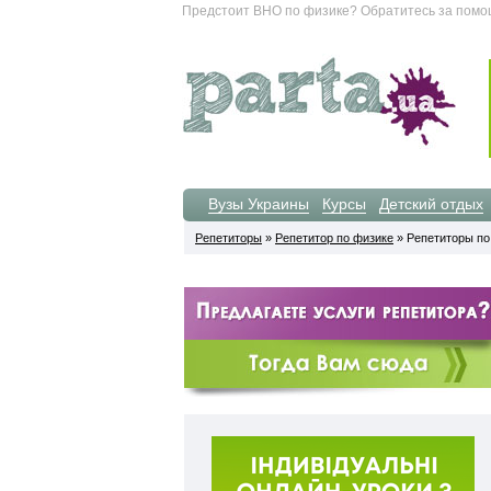
Предстоит ВНО по физике? Обратитесь за помощ
Вузы Украины
Курсы
Детский отдых
Репетиторы
»
Репетитор по физике
» Репетиторы по