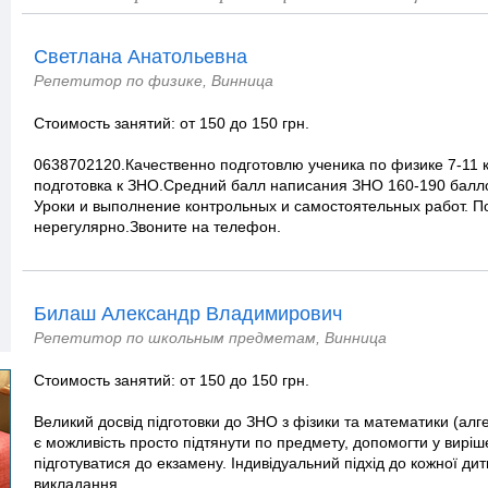
Светлана Анатольевна
Репетитор по физике, Винница
Стоимость занятий: от 150 до 150 грн.
0638702120.Качественно подготовлю ученика по физике 7-11 
подготовка к ЗНО.Средний балл написания ЗНО 160-190 балло
Уроки и выполнение контрольных и самостоятельных работ. П
нерегулярно.Звоните на телефон.
Билаш Александр Владимирович
Репетитор по школьным предметам, Винница
Стоимость занятий: от 150 до 150 грн.
Великий досвід підготовки до ЗНО з фізики та математики (алге
є можливість просто підтянути по предмету, допомогти у виріше
підготуватися до екзамену. Індивідуальний підхід до кожної ди
викладання.