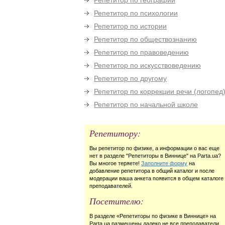
Репетитор по географии
Репетитор по психологии
Репетитор по истории
Репетитор по обществознанию
Репетитор по правоведению
Репетитор по искусствоведению
Репетитор по другому
Репетитор по коррекции речи (логопед
Репетитор по начальной школе
Репетитору:
Вы репетитор по физике, а информации о вас еще
нет в разделе "Репетиторы в Виннице" на Parta.ua?
Вы многое теряете!
Заполните форму
на
добавление репетитора в общий каталог и после
модерации ваша анкета появится в общем каталоге
преподавателей.
Посетителю:
В разделе «Репетиторы по физике в Виннице» на
Parta.ua размещены далеко не все преподаватели,