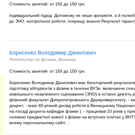
Стоимость занятий: от 150 до 150 грн.
Індивідуальний підхід. Допоможу не лише зрозуміти, а й полю
до ЗНО, контрольної роботи, покращу знання.Результат гаран
Борисенко Володимир Данилович
)
Репетитор по физике, Винница
Стоимость занятий: от 150 до 150 грн.
Борисенко Володимир Данилович має багаторічний результати
підготовці абітурієнтів з фізики в технічні ВУЗи, включаючи спе
зовнішнього незалежного оцінювання (ЗНО) в останні дев’ять рок
фізичний факультет Дніпропетровського Держуніверситету; - ка
доцент; - маю 40-річний досвід роботи в Вінницькому Національ
на посаді доцента кафедри фізики ); - працював 10 років у прийм
головою предметної комісії з фізики на вступних іспитах у ВН
моєму персональному сайті:...