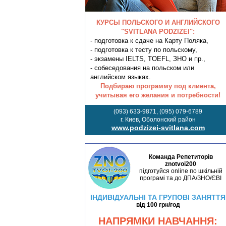
КУРСЫ ПОЛЬСКОГО И АНГЛИЙСКОГО
"SVITLANA PODZIZEI":
- подготовка к сдаче на Карту Поляка,
- подготовка к тесту по польскому,
- экзамены IELTS, TOEFL, ЗНО и пр.,
- собеседования на польском или
английском языках.
Подбираю программу под клиента,
учитывая его желания и потребности!
(093) 633-9871, (095) 079-6789
г. Киев, Оболонский район
www.podzizei-svitlana.com
Команда Репетиторів
znotvoi200
підготуйся online по шкільній
програмі та до ДПА/ЗНО/ЄВІ
ІНДИВІДУАЛЬНІ ТА ГРУПОВІ ЗАНЯТТЯ
від 100 грн/год
НАПРЯМКИ НАВЧАННЯ: