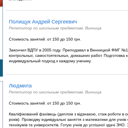
Полищук Андрей Сергеевич
Репетитор по школьным предметам, Винница
Стоимость занятий: от 150 до 150 грн.
Закончил ВДПУ в 2005 году. Преподавал в Винницкой ФМГ №
контрольных, самостоятельных, домашних работ. Подготовка
индивидуальный подход к каждому ученику.
Людмила
Репетитор по школьным предметам, Винница
Стоимость занятий: от 150 до 150 грн.
Кваліфікований фахівець (диплом з відзнакою, стаж роботи в ос
років). Проводжу індивідуальні заняття з математики для учнів 4
технікумів та університетів. Готую учнів до успішної здачі ЗНО