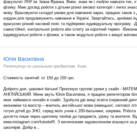
факультет ЛНУ ім. Івана Франка. Вмію, знаю як і люблю навчати тих, х
фізику. Маю досвід роботи з дітьми різної вікової категорії і легко зна
мову. Враховуючи складні умови для навчання зараз, працюю також з д
кордон,але продовжуюють навчання в Україні. Звертайтесь, зробимо ін
врахуємо різний часовий пояс та підберемо індивідуальну програму. -
самостійної, контрольної роботи або іспиту за короткий термін. -Викон
індивідуальні роботи з фізики, а також модульні роботи з вищої матема
Юлія Василівна
Репетитор по школьным предметам, Киев
Стоимость занятий: от 150 до 150 грн.
Доброго дня, шановні батьки! Пропоную групові уроки у скайп - МАТЕ
АНГЛІЙСЬКИЙ. Мене звуть Юлія Василівна, я працюю репетитором більш
яких займаюся онлайн в скайп. Здобула дві вищі освіти (червоний дипл
економіки та магістр – вчитель англійської мови (німецької, світової лі
готую дітей до ЗНО, серед моїх учнів є 200-бальники, зокрема. Робота
досягти лише через щеплену любов до предмета, уроку та вчителя. Від
www.instagram.com/tutorteff/. З величезним задоволенням візьмуся за 
школярів. Добір в...