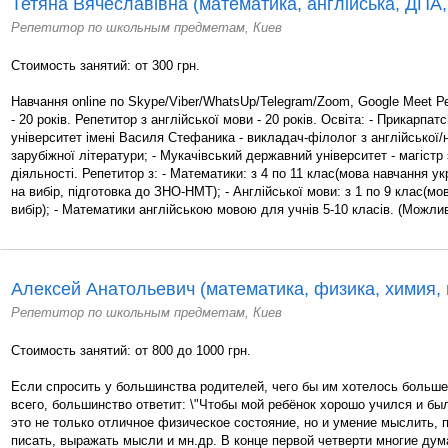
Тетяна Вячеславівна (математика, англійська, ДП
Репетитор по школьным предметам, Киев
Стоимость занятий: от 300 грн.
Навчання online по Skype/Viber/WhatsUp/Telegram/Zoom, Google Meet Р
- 20 років. Репетитор з англійської мови - 20 років. Освіта: - Прикарпа
університет імені Василя Стефаника - викладач-філолог з англійської/
зарубіжної літератури; - Мукачівський державний університет - магістр
діяльності. Репетитор з: - Математики: з 4 по 11 клас(мова навчання ук
на вибір, підготовка до ЗНО-НМТ); - Англійської мови: з 1 по 9 клас(мо
вибір); - Математики англійською мовою для учнів 5-10 класів. (Можлив
Алексей Анатольевич (математика, физика, химия,
Репетитор по школьным предметам, Киев
Стоимость занятий: от 800 до 1000 грн.
Если спросить у большинства родителей, чего бы им хотелось больше 
всего, большинство ответит: \"Чтобы мой ребёнок хорошо учился и был
это не только отличное физическое состояние, но и умение мыслить, 
писать, выражать мысли и мн.др. В конце первой четверти многие дум