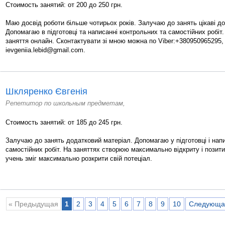
Стоимость занятий: от 200 до 250 грн.
Маю досвід роботи більше чотирьох років. Залучаю до занять цікаві до
Допомагаю в підготовці та написанні контрольних та самостійних робіт. 
заняття онлайн. Сконтактувати зі мною можна по Viber:+380950965295, 
ievgeniia.lebid@gmail.com.
Шкляренко Євгенія
Репетитор по школьным предметам,
Стоимость занятий: от 185 до 245 грн.
Залучаю до занять додатковий матеріал. Допомагаю у підготовці і напи
самостійних робіт. На заняттях створюю максимально відкриту і пози
учень зміг максимально розкрити свій потеціал.
« Предыдущая
1
2
3
4
5
6
7
8
9
10
Следующа