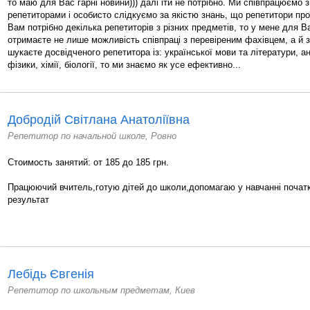
то маю для Вас гарні новини))) далі іти не потрібно. Ми співпрацюємо
репетиторами і особисто слідкуємо за якістю знань, що репетитори п
Вам потрібно декілька репетиторів з різних предметів, то у мене для 
отримаєте не лише можливість співпраці з перевіреним фахівцем, а й 
шукаєте досвідченого репетитора із: української мови та літератури, ан
фізики, хімії, біології, то ми знаємо як усе ефективно...
Добродій Світлана Анатоліївна
Репетитор по начальной школе, Ровно
Стоимость занятий: от 185 до 185 грн.
Працюючий вчитель,готую дітей до школи,допомагаю у навчанні почат
результат
Лебідь Євгенія
Репетитор по школьным предметам, Киев