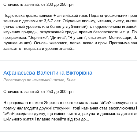
Стоимость занятий: от 200 до 250 грн.
Подготовка дошкольников + английский язык Педагог-дошкольник про
занятия с детками от 3,5-7 лет. Обучение письму, чтению, счету, англ
(начальный уровень или более углубленный), с подключением игровой
изучения природы, окружающей среды, правил безопасности и т. д. По
программам: “Зернятко”, “Дитина”, “Я у світі”, системам: Монтессори,
лучшее из них). Основы живописи, лепка, вокал и проч. Программа за
зависит от возраста и уровня знаний...
Афанасьєва Валентина Вікторівна
Репетитор по начальной школе, Киев
Стоимость занятий: от 250 до 300 грн.
Я працювала в школі 25 років в початкових класах. \\r\\nУ спілкуванні 
прагну налагодити дружні стосунки і тоді навчання стає захоплюючим 
\\r\\nЯ розділяю думку, що вміння читати, рахувати допомагає дитині 
шкільного життя і плавно перейти від гри до...