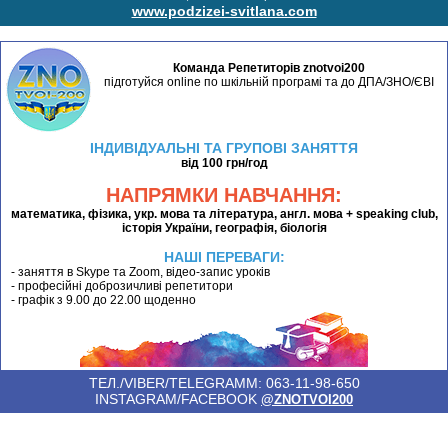
www.podzizei-svitlana.com
Команда Репетиторів znotvoi200
підготуйся online по шкільній програмі та до ДПА/ЗНО/ЄВІ
ІНДИВІДУАЛЬНІ ТА ГРУПОВІ ЗАНЯТТЯ
від 100 грн/год
НАПРЯМКИ НАВЧАННЯ:
математика, фізика, укр. мова та література, англ. мова + speaking club,
історія України, географія, біологія
НАШІ ПЕРЕВАГИ:
- заняття в Skype та Zoom, відео-запис уроків
- професійні доброзичливі репетитори
- графік з 9.00 до 22.00 щоденно
ТЕЛ./VIBER/TELEGRAMM: 063-11-98-650
INSTAGRAM/FACEBOOK
@ZNOTVOI200