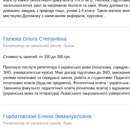
Магістр хіміко- біологічного факультету ТНПУ ім В. Гнатюка. Підготовка
загальноосвітніх шкіл за напрямком біологія та хімія. Можу допомогти
домашніх завдань з природи тощо, учням 1-4 класу. Також малюю мал
мистецтво.Допоможу з написанням рефератів, курсових...
Галюка Ольга Степанівна
Репетитор по начальной школе, Львов
Стоимость занятий: от 150 до 300 грн.
Пропоную послуги репетитора з української мови (початкова, середня 
ЗНО, університетські курси). Маю досвід підготовки до ЗНО, виконанн
учнями початкової та середньої школи, робота зі студентами. Педагогіч
початкових класів (будь-які предмети), Філологічна освіта - українська
Закінчила факультет педагогічної освіти (початкова освіта) з відзнако
(українська мова та література) Львівського національного університету
Горбатовская Елена Эммануиловна
Репетитор по начальной школе, Киев