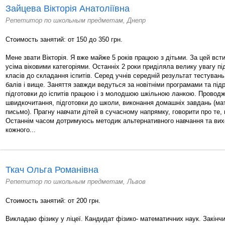
Зайцева Вікторія Анатоліївна
Репетитор по школьным предметам, Днепр
Стоимость занятий: от 150 до 350 грн.
Мене звати Вікторія. Я вже майже 5 років працюю з дітьми. За цей вст
усіма віковими категоріями. Останніх 2 роки приділяла велику увагу під
класів до складання іспитів. Серед учнів середній результат тестуван
балів і вище. Заняття завжди ведуться за новітніми програмами та під
підготовки до іспитів працюю і з молодшою шкільною ланкою. Проводж
швидкочитання, підготовки до школи, виконання домашніх завдань (мат
письмо). Прагну навчати дітей в сучасному напрямку, говорити про те,
Останнім часом дотримуюсь методик альтернативного навчання та вихо
кожного...
Ткач Ольга Романівна
Репетитор по школьным предметам, Львов
Стоимость занятий: от 200 грн.
Викладаю фізику у ліцеї. Кандидат фізико- математичних наук. Закінч