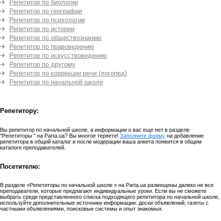
Репетитор по биологии
Репетитор по географии
Репетитор по психологии
Репетитор по истории
Репетитор по обществознанию
Репетитор по правоведению
Репетитор по искусствоведению
Репетитор по другому
Репетитор по коррекции речи (логопед)
Репетитор по начальной школе
Репетитору:
Вы репетитор по начальной школе, а информации о вас еще нет в разделе
"Репетиторы " на Parta.ua? Вы многое теряете!
Заполните форму
на добавление
репетитора в общий каталог и после модерации ваша анкета появится в общем
каталоге преподавателей.
Посетителю:
В разделе «Репетиторы по начальной школе » на Parta.ua размещены далеко не все
преподаватели, которые предлагают индивидуальные уроки. Если вы не сможете
выбрать среди представленного списка подходящего репетитора по начальной школе,
используйте дополнительные источники информации: доски объявлений, газеты с
частными объявлениями, поисковые системы и опыт знакомых.