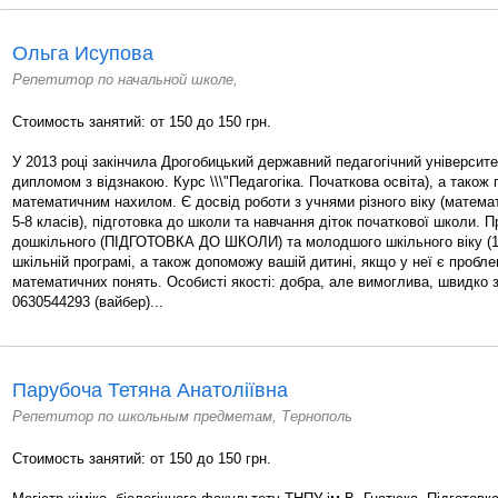
Ольга Исупова
Репетитор по начальной школе,
Стоимость занятий: от 150 до 150 грн.
У 2013 році закінчила Дрогобицький державний педагогічний університет
дипломом з відзнакою. Курс \\\"Педагогіка. Початкова освіта), а також 
математичним нахилом. Є досвід роботи з учнями різного віку (математ
5-8 класів), підготовка до школи та навчання діток початкової школи. 
дошкільного (ПІДГОТОВКА ДО ШКОЛИ) та молодшого шкільного віку (1
шкільній програмі, а також допоможу вашій дитині, якщо у неї є пробле
математичних понять. Особисті якості: добра, але вимоглива, швидко 
0630544293 (вайбер)...
Парубоча Тетяна Анатоліївна
Репетитор по школьным предметам, Тернополь
Стоимость занятий: от 150 до 150 грн.