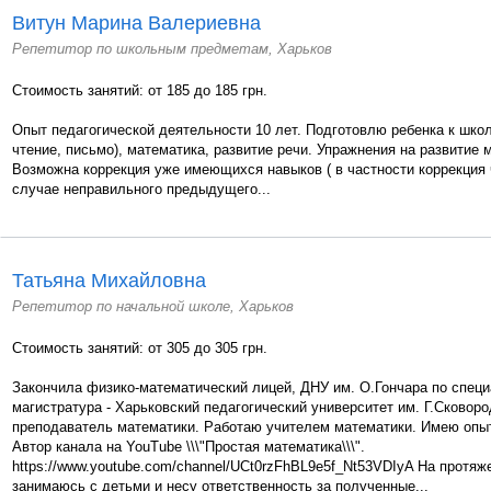
Витун Марина Валериевна
Репетитор по школьным предметам, Харьков
Стоимость занятий: от 185 до 185 грн.
Опыт педагогической деятельности 10 лет. Подготовлю ребенка к школ
чтение, письмо), математика, развитие речи. Упражнения на развитие 
Возможна коррекция уже имеющихся навыков ( в частности коррекция ч
случае неправильного предыдущего...
Татьяна Михайловна
Репетитор по начальной школе, Харьков
Стоимость занятий: от 305 до 305 грн.
Закончила физико-математический лицей, ДНУ им. О.Гончара по специ
магистратура - Харьковский педагогический университет им. Г.Сковор
преподаватель математики. Работаю учителем математики. Имею опыт
Автор канала на YouTube \\\"Простая математика\\\".
https://www.youtube.com/channel/UCt0rzFhBL9e5f_Nt53VDIyA На протяж
занимаюсь с детьми и несу ответственность за полученные...