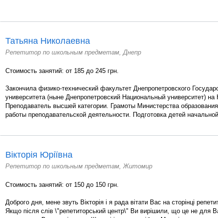
Татьяна Николаевна
Репетитор по школьным предметам, Днепр
Стоимость занятий: от 185 до 245 грн.
Закончила физико-технический факультет Днепропетровского Государ
университета (ныне Днепропетровский Национальный университет) на
Преподаватель высшей категории. Грамоты Министерства образовани
работы преподавательской деятельности. Подготовка детей начальной 
Вікторія Юріївна
Репетитор по школьным предметам, Житомир
Стоимость занятий: от 150 до 150 грн.
Доброго дня, мене звуть Вікторія і я рада вітати Вас на сторінці репети
Якщо після слів \"репетиторський центр\" Ви вирішили, що це не для Вас