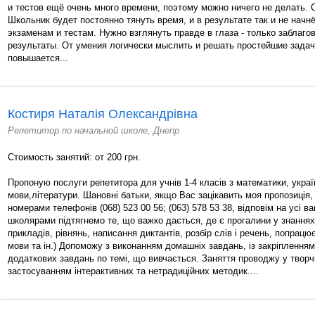
и тестов ещё очень много времени, поэтому можно ничего не делать. 
Школьник будет постоянно тянуть время, и в результате так и не начн
экзаменам и тестам. Нужно взглянуть правде в глаза - только заблаг
результаты. От умения логически мыслить и решать простейшие задач
повышается...
Костиря Наталія Олександрівна
Репетитор по начальной школе, Днепр
Стоимость занятий: от 200 грн.
Пропоную послуги репетитора для учнів 1-4 класів з математики, украї
мови,літератури. Шановні батьки, якщо Вас зацікавить моя пропозиція
номерами телефонів (068) 523 00 56; (063) 578 53 38, відповім на усі ва
школярами підтягнемо те, що важко дається, де є прогалини у знаннях 
прикладів, рівнянь, написання диктантів, розбір слів і речень, попрац
мови та ін.) Допоможу з виконанням домашніх завдань, із закріплення
додаткових завдань по темі, що вивчається. Заняття проводжу у творч
застосуванням інтерактивних та нетрадиційних методик....