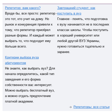
Репетитор: вам какого?
Завтрашний студент: как
Вроде бы, все просто: репетитор -
поступить в вуз
это тот, кто учит на дому. Но
Главное - понять, что подготовка
рынок и конкуренция привели к
к вузу начинается не в последних
тому, что репетитор приобрел
классах школы. Чтобы поступить
разные формы. И каждый может
в хороший университет или
выбрать то, что подходит ему
любой другой ВУЗ Украины,
больше всего.
нужно готовиться тщательно и
заранее.
Критерии выбора вуза
абитуриентом
Не знаете, как выбрать вуз? Для
начала определитесь, какой тип
заведения и его форма
собственности вас интересует.
Можно выбрать бесплатный вуз,
а можно отдать предпочтение
платной академии.
Репетиторы: все статьи