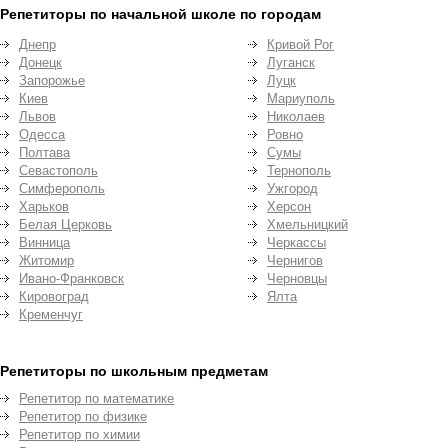
Репетиторы по начальной школе по городам
Днепр
Кривой Рог
Донецк
Луганск
Запорожье
Луцк
Киев
Мариуполь
Львов
Николаев
Одесса
Ровно
Полтава
Сумы
Севастополь
Тернополь
Симферополь
Ужгород
Харьков
Херсон
Белая Церковь
Хмельницкий
Винница
Черкассы
Житомир
Чернигов
Ивано-Франковск
Черновцы
Кировоград
Ялта
Кременчуг
Репетиторы по школьным предметам
Репетитор по математике
Репетитор по физике
Репетитор по химии