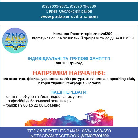
(093) 633-9871, (095) 079-6789
г. Киев, Оболонский район
www.podzizei-svitlana.com
Команда Репетиторів znotvoi200
підготуйся online по шкільній програмі та до ДПА/ЗНО/ЄВІ
ІНДИВІДУАЛЬНІ ТА ГРУПОВІ ЗАНЯТТЯ
від 100 грн/год
НАПРЯМКИ НАВЧАННЯ:
математика, фізика, укр. мова та література, англ. мова + speaking club,
історія України, географія, біологія
НАШІ ПЕРЕВАГИ:
- заняття в Skype та Zoom, відео-запис уроків
- професійні доброзичливі репетитори
- графік з 9.00 до 22.00 щоденно
ТЕЛ./VIBER/TELEGRAMM: 063-11-98-650
INSTAGRAM/FACEBOOK
@ZNOTVOI200