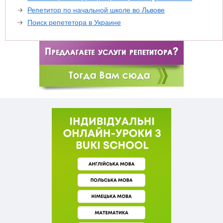
Репетитор по начальной школе во Львове
Поиск репететора в Украине