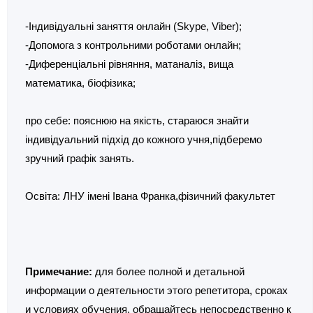
-Індивідуальні заняття онлайн (Skype, Viber);
-Допомога з контрольними роботами онлайн;
-Диференціальні рівняння, матаналіз, вища
математика, біофізика;
про себе: пояснюю на якість, стараюся знайти
індивідуальний підхід до кожного учня,підберемо
зручний графік занять.
Освіта: ЛНУ імені Івана Франка,фізичний факультет
Примечание:
для более полной и детальной
информации о деятельности этого репетитора, сроках
и условиях обучения, обращайтесь непосредственно к