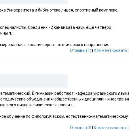
ека Университета и библиотека лицея, спортивный комплекс,
пециалисты. Среди них - 2 кандидата наук, еще четверо
ны п...
зированная школа-интернат технического направления
Отзывы (1)
|
Комментировать 
атематический. В гимназии работают: кафедра украинского языка
методические объединения: общественных дисциплин, иностранн
еского цикла и физического воспит...
ное обучение по филологическом, естественно-математическому
Отзывы (0)
|
Комментировать 