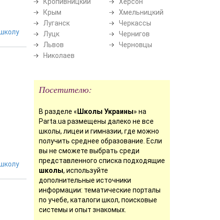
Кропивницкий
Херсон
Крым
Хмельницкий
Луганск
Черкассы
школу
Луцк
Чернигов
Львов
Черновцы
Николаев
Посетителю:
В разделе «
Школы Украины
» на
Parta.ua размещены далеко не все
школы, лицеи и гимназии, где можно
получить среднее образование. Если
вы не сможете выбрать среди
представленного списка подходящие
школу
школы
, используйте
дополнительные источники
информации: тематические порталы
по учебе, каталоги школ, поисковые
системы и опыт знакомых.