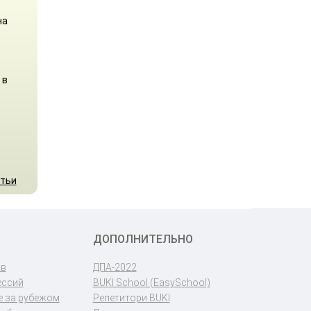
на
 в
атьи
ДОПОЛНИТЕЛЬНО
ов
ДПА-2022
ессий
BUKI School (EasySchool)
 за рубежом
Репетитори BUKI