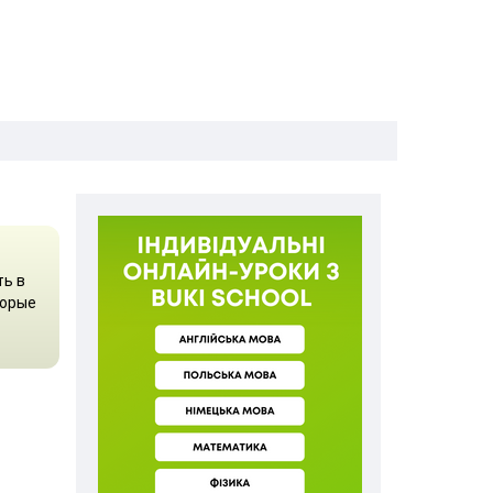
ть в
торые