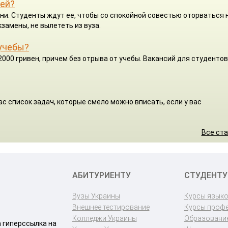
ней?
ни. Студенты ждут ее, чтобы со спокойной совестью оторваться 
кзамены, не вылететь из вуза.
 учебы?
2000 гривен, причем без отрыва от учебы. Вакансий для студентов
с список задач, которые смело можно вписать, если у вас
Все ст
АБИТУРИЕНТУ
СТУДЕНТУ
Вузы Украины
Курсы язык
Внешнее тестирование
Курсы проф
Колледжи Украины
Образование
a гиперссылка на