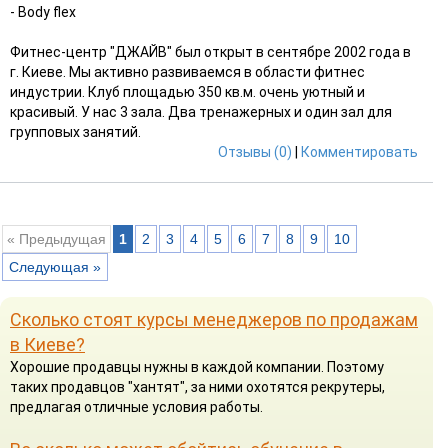
- Body flex
Фитнес-центр "ДЖАЙВ" был открыт в сентябре 2002 года в
г. Киеве. Мы активно развиваемся в области фитнес
индустрии. Клуб площадью 350 кв.м. очень уютный и
красивый. У нас 3 зала. Два тренажерных и один зал для
групповых занятий.
Отзывы (0)
|
Комментировать
« Предыдущая
1
2
3
4
5
6
7
8
9
10
Следующая »
Сколько стоят курсы менеджеров по продажам
в Киеве?
Хорошие продавцы нужны в каждой компании. Поэтому
таких продавцов "хантят", за ними охотятся рекрутеры,
предлагая отличные условия работы.