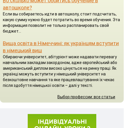
Во сколько может обойтись обучение в
автошколе?
Если вы собираетесь идти в автошколу, стоит подсчитать,
какую сумму нужно будет потратить во время обучения. Эта
информация позволит не только распланировать свой
бюджет...
Вища освіта в Німеччині: як українцям вступити
в німецький виш
Обираючи університет, абітурієнт може надавати перевагу
навчальним закладам закордоном, адже європейський або
американський диплом високо цінується на ринку праці. Як
українці можуть вступити у німецький університет на
безкоштовне навчання та яке працевлаштування їх чекає
після здобуття німецької освіти – далі у тексті.
Выбор профессии: все статьи