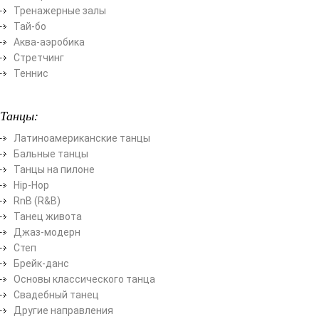
Тренажерные залы
Тай-бо
Аква-аэробика
Стретчинг
Теннис
Танцы:
Латиноамериканские танцы
Бальные танцы
Танцы на пилоне
Hip-Hop
RnB (R&B)
Танец живота
Джаз-модерн
Степ
Брейк-данс
Основы классического танца
Свадебный танец
Другие направления