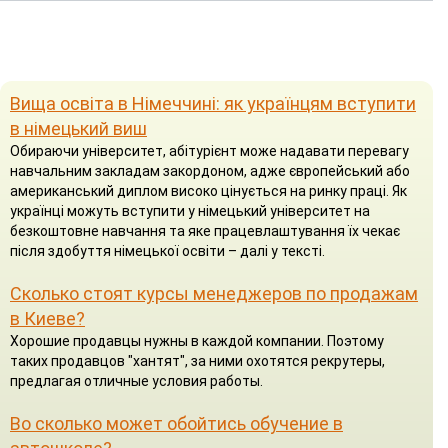
Вища освіта в Німеччині: як українцям вступити
в німецький виш
Обираючи університет, абітурієнт може надавати перевагу
навчальним закладам закордоном, адже європейський або
американський диплом високо цінується на ринку праці. Як
українці можуть вступити у німецький університет на
безкоштовне навчання та яке працевлаштування їх чекає
після здобуття німецької освіти – далі у тексті.
Сколько стоят курсы менеджеров по продажам
в Киеве?
Хорошие продавцы нужны в каждой компании. Поэтому
таких продавцов "хантят", за ними охотятся рекрутеры,
предлагая отличные условия работы.
Во сколько может обойтись обучение в