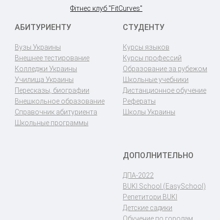
Фітнес клуб "FitCurves"
АБИТУРИЕНТУ
СТУДЕНТУ
Вузы Украины
Курсы языков
Внешнее тестирование
Курсы профессий
Колледжи Украины
Образование за рубежом
Училища Украины
Школьные учебники
Пересказы, биографии
Дистанционное обучение
Внешкольное образование
Рефераты
Справочник абитуриента
Школы Украины
Школьные программы
ДОПОЛНИТЕЛЬНО
ДПА-2022
BUKI School (EasySchool)
Репетитори BUKI
Детские садики
Обучение по городам