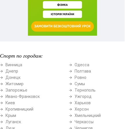
Спорт по городам:
Винница
Одесса
Днепр
Полтава
Донецк
Ровно
Житомир
Сумы
Запорожье
Тернополь
Ивано-Франковск
Ужгород
Киев
Харьков
Кропивницкий
Херсон
Крым
Хмельницкий
Луганск
Черкассы
Луцк
Чернигов