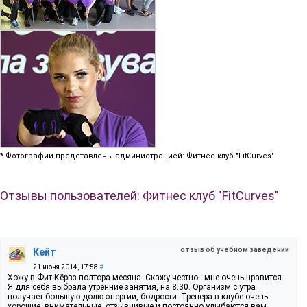
* Фотографии представлены администрацией: Фитнес клуб "FitCurves"
Отзывы пользователей: Фитнес клуб "FitCurves"
отзыв об учебном заведении
Кейт
21 июня 2014, 17:58
#
Хожу в Фит Кёрвз полтора месяца. Скажу честно - мне очень нравится.
Я для себя выбрала утренние занятия, на 8.30. Организм с утра
получает большую долю энергии, бодрости. Тренера в клубе очень
хорошие, внимательные, отзывчивые и постоянно улыбаются вам.