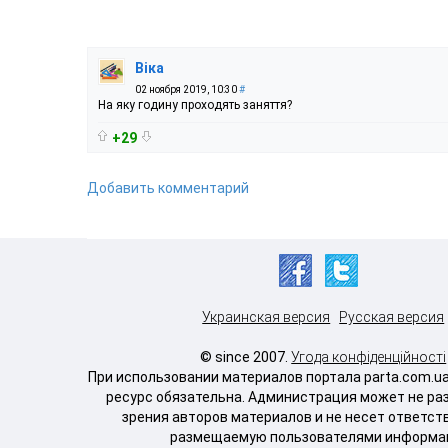
Віка
02 ноября 2019, 10:30
#
На яку годину проходять заняття?
+29
Добавить комментарий
Украинская версия
Русская версия
© since 2007.
Угода конфіденційності
При использовании материалов портала parta.com.u
ресурс обязательна. Администрация может не ра
зрения авторов материалов и не несет ответст
размещаемую пользователями информа