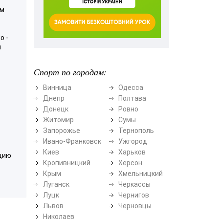
ам
о -
м
Спорт по городам:
Винница
Одесса
Днепр
Полтава
Донецк
Ровно
Житомир
Сумы
Запорожье
Тернополь
Ивано-Франковск
Ужгород
Киев
Харьков
ацию
Кропивницкий
Херсон
Крым
Хмельницкий
Луганск
Черкассы
Луцк
Чернигов
Львов
Черновцы
Николаев