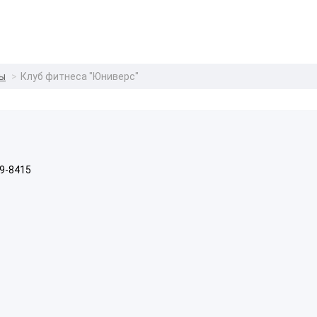
лы
Клуб фитнеса "Юниверс"
79-8415