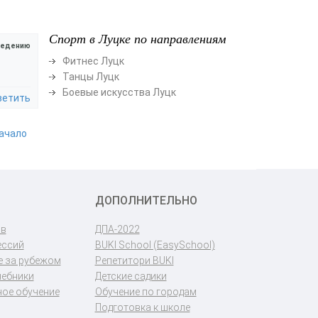
Спорт в Луцке по направлениям
ведению
Фитнес Луцк
Танцы Луцк
Боевые искусства Луцк
ветить
начало
ДОПОЛНИТЕЛЬНО
ов
ДПА-2022
ессий
BUKI School (EasySchool)
 за рубежом
Репетитори BUKI
чебники
Детские садики
ое обучение
Обучение по городам
Подготовка к школе