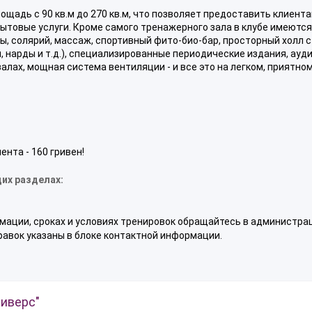
ощадь с 90 кв.м до 270 кв.м, что позволяет предоставить клиент
бытовые услуги. Кроме самого тренажерного зала в клубе имеются
, солярий, массаж, спортивный фито-био-бар, просторный холл с
 нарды и т.д.), специализированные периодические издания, ауди
алах, мощная система вентиляции - и все это на легком, приятно
нта - 160 гривен!
их разделах:
мации, сроках и условиях тренировок обращайтесь в администр
равок указаны в блоке контактной информации.
иверс"