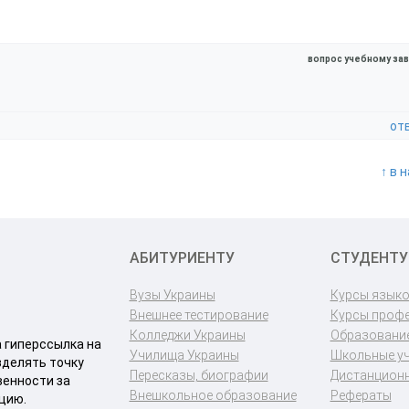
вопрос учебному за
от
↑ в 
АБИТУРИЕНТУ
СТУДЕНТУ
Вузы Украины
Курсы язык
Внешнее тестирование
Курсы проф
Колледжи Украины
Образование
a гиперссылка на
Училища Украины
Школьные у
зделять точку
Пересказы, биографии
Дистанционн
венности за
Внешкольное образование
Рефераты
цию.