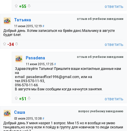
+55
ответить
отзыв об учебном заведении
Татьяна
11 июня 2015, 12:19
#
Добрый день. Хотим записаться на брейк-данс.Мальчику в августе
будет 6лет.
-34
ответить
отзыв об учебном заведении
Pasadena
11 июня 2015, 17:25
#
Здравствуйте Татьяна! Пришлите ваши контактные данные нам
на
e-mail: pasadenaoffice1996@gmail.com, или на
тел.093-570-11-93,
096-570-11-66.
В августе мы Вам сообщим когда начнутся занятия.
+51
ответить
вопрос учебному заведению
Саша
03 июля 2015, 13:38
#
Добрый день.У меня назрел 1 вопрос. Мне 15 но я вообще не умею
танцевать,но хочу если я пойду в группу для новичков то люди скольки