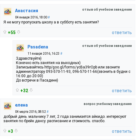
отзыв об учебном заведении
Анастасия
04 января 2016, 18:00
#
Я не могу пропускать школу а в субботу есть занятия?
+55
ответить
отзыв об учебном заведении
Pasadena
11 января 2016, 16:23
#
Здравствуйте)
Конечно есть занятия на выходных)
Записывайтесь http/goo.gl/forms/ycBa39rOpb или звоните
администратору 093-570-11-93, 096-570-11-66(звонить в будни с
16:00 до 20:00)
До встречи в Пасадене)
+32
ответить
вопрос учебному заведению
елена
04 марта 2016, 08:52
#
добрый день. мальчику 7 лет, 2 года занимается айкидо. интересуют
занятия по брейк дансу. расписание и стоимость. спасбо.
+3
ответить