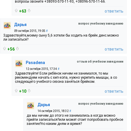
вопросы звоните +38093-570-11-93, +38096-570-11-66.
+63
ответить
вопрос учебному заведению
Дарья
09 октября 2015, 19:05
#
Здравствуйте,моему сыну 5,6 хотели бы ходить на брейк денс.можно
ли записаться?
+56
ответить
отзыв об учебном заведении
Pasadena
12 октября 2015, 17:34
#
Здравствуйте! Если ребёнок ничем не занимался, то мы
рекомендуем начать с хип-хопа, нужно укрепить мышцы, а со
следующего учебного сезона заняться брейком.
+10
ответить
вопрос учебному заведению
Дарья
14 октября 2015, 18:32
#
да мы ничем до этого не занимались.а когда можно
прийти записаться?или может стоит попробовать пробное
занятие?по каким дням и время?