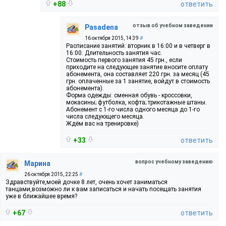
+88
ответить
отзыв об учебном заведении
Pasadena
16 октября 2015, 14:39
#
Расписание занятий: вторник в 16:00 и в четверг в
16:00. Длительность занятия час.
Стоимость первого занятия 45 грн., если
приходите на следующее занятие вносите оплату
абонемента, она составляет 220 грн. за месяц (45
грн. оплаченные за 1 занятие, войдут в стоимость
абонемента).
Форма одежды: сменная обувь - кроссовки,
мокасины; футболка, кофта; трикотажные штаны.
Абонемент с 1-го числа одного месяца до 1-го
числа следующего месяца.
Ждём вас на тренировке)
+33
ответить
вопрос учебному заведению
Марина
26 октября 2015, 22:25
#
Здравствуйте,моей дочке 8 лет, очень хочет заниматься
танцами,возможно ли к вам записаться и начать посещать занятия
уже в ближайшее время?
+67
ответить