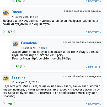
+82
ответить
вопрос учебному заведению
Олеся
28 ноября 2015, 14:40
#
Доброго дня! Хочу записати до вас дітей (хлопчик 5років і дівчинка 3
роки) чи будуть вони в одній групі?
+57
ответить
отзыв об учебном заведении
Pasadena
30 ноября 2015, 18:32
#
Здрастуйте! У нас є група для ваших діток. Вони будуть в одній
групі. Запис йде з 1 лютого 2016 року.
Реєструйтеся http/goo.gl/forms/ycBa39rOpb
+48
ответить
отзыв об учебном заведении
Татьяна
10 декабря 2015, 17:38
#
Здравствуйте. Мне 25 лет, танцами не занималась, занималась йогой с
января по июнь, с июня занимаюсь пилатесом. Интересует вакинг и гоу-
гоу. Сколько будет стоить и возможно ли вообще это в моём случае?
Спасибо)
+28
ответить