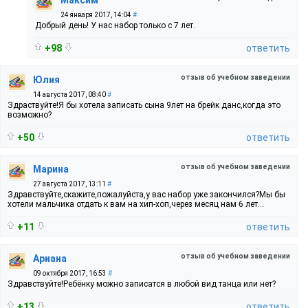
24 января 2017, 14:04
#
Добрый день! У нас набор только с 7 лет.
+98
ответить
отзыв об учебном заведении
Юлия
14 августа 2017, 08:40
#
Здраствуйте!Я бы хотела записать сына 9лет на брейк данс,когда это
возможно?
+50
ответить
отзыв об учебном заведении
Марина
27 августа 2017, 13:11
#
Здравствуйте,скажите,пожалуйста,у вас набор уже закончился?Мы бы
хотели мальчика отдать к вам на хип-хоп,через месяц нам 6 лет...
+11
ответить
отзыв об учебном заведении
Ариана
09 октября 2017, 16:53
#
Здравствуйте!Ребёнку можно записатся в любой вид танца или нет?
+13
ответить