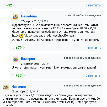
+12
ответить
отзыв об учебном заведении
Pasadena
17 августа 2016, 13:23
#
Здравствуйте! У Вас замечательны возраст! Смысл начинать и
активно заниматься танцами ЕСТЬ! 2 сентября в 18:00 в ОДК
будет организационное собрание. А пока можете записаться
https
/vk.com/pasadenadanceschool?w=wall-
2328267_2108%2Fall Абонемент Вас приятно удивит, до встречи!
+79
ответить
вопрос учебному заведению
Валерия
21 октября 2016, 19:21
#
Я хочу пойти на хип хоп, мне 11лет, можно записаться к вам?
+37
ответить
вопрос учебному заведению
Наталья
08 сентября 2016, 18:13
#
Здравствуйте. Сыну 4,2 хотела отдать на брейк данс, но прочитав
отзывы, поняла, что лучше начинать с хип-хопа. Есть ли места? ( живём
мы за городом, нам чем раньше занятие, тем лучше). Чем порадуете?
Спасибо.