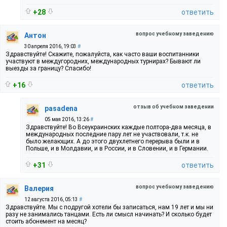
+28
ответить
вопрос учебному заведению
Антон
30 апреля 2016, 19:03
#
Здравствуйте! Скажите, пожалуйста, как часто ваши воспитанники
участвуют в междугородних, международных турнирах? Бывают ли
выезды за границу? Спасибо!
+16
ответить
отзыв об учебном заведении
pasadena
05 мая 2016, 13:26
#
Здравствуйте! Во Всеукраинских каждые полтора-два месяца, в
международных последние пару лет не участвовали, т.к. не
было желающих. А до этого двухлетнего перерыва были и в
Польше, и в Молдавии, и в России, и в Словении, и в Германии.
+31
ответить
вопрос учебному заведению
Валерия
12 августа 2016, 05:13
#
Здравствуйте. Мы с подругой хотели бы записаться, нам 19 лет и мы ни
разу не занимались танцами. Есть ли смысл начинать? И сколько будет
стоить абонемент на месяц?