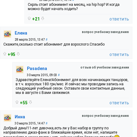
Скрль стоит абонимент на месяц, на hip hop? И когда
можно будет начать ходить?
+21
ответить
вопрос учебному заведению
Елена
28 марта 2015, 13:47
#
Скажите,сколько стоит абонемент для взрослого.Спасибо
+95
ответить
отзыв об учебном заведении
Pasadena
30 марта 2015, 09:03
#
Здравствуйте Елена!Абонемент для всех начинающих танцоров,
в т.ч. взрослых 180 грн/мес. И сейчас мы проводим запись на
следующий учебный сезон. Оставьте свои контактные данные,
мы в августе с Вами свяжемся.
+55
ответить
вопрос учебному заведению
Инна
30 марта 2015, 14:47
#
Добрый день!11-лет девочка,есть ли у Вас набор в группу по
направлению джаз-фанк в ближайшее время, если нет, напишите