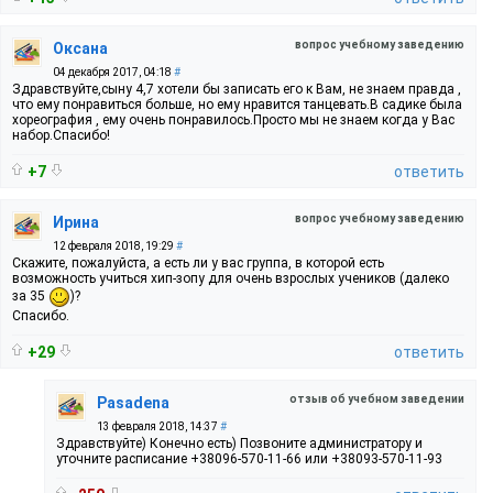
вопрос учебному заведению
Оксана
04 декабря 2017, 04:18
#
Здравствуйте,сыну 4,7 хотели бы записать его к Вам, не знаем правда ,
что ему понравиться больше, но ему нравится танцевать.В садике была
хореография , ему очень понравилось.Просто мы не знаем когда у Вас
набор.Спасибо!
+7
ответить
вопрос учебному заведению
Ирина
12 февраля 2018, 19:29
#
Скажите, пожалуйста, а есть ли у вас группа, в которой есть
возможность учиться хип-зопу для очень взрослых учеников (далеко
за 35
)?
Спасибо.
+29
ответить
отзыв об учебном заведении
Pasadena
13 февраля 2018, 14:37
#
Здравствуйте) Конечно есть) Позвоните администратору и
уточните расписание +38096-570-11-66 или +38093-570-11-93