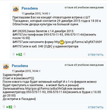
отзыв об учебном заведении
Pasadena
11 декабря 2015, 14:45
#
Приглашаем Вас на концерт «Новогодняя встреча с ШТ
"Пасадена», который состоится 29 декабря 2015 года в 18.00 в
Областном дворце культуры на Большой сцене.
&#128205;Заказ билетов с 14 декабря 2015:
&#9757;по телефонам 093-570-11-93, 096-570-11-66(звонить
после 16:00)
&#9757;или заполните форму http
/goo.gl/forms/aDyRX7ch0Y
&#9757;или в каб. 340 (ОДК) у администратора
+62
ответить
отзыв об учебном заведении
Pasadena
11 декабря 2015, 14:44
#
Здравствуйте)
Стоит и возможно!!!!)))
После нового года будет активный набор!! И с 1-го февраля можно
будет приступить к занятиям... а может быть и раньше)
Записывайтесь http/goo.gl/forms/ycBa39rOpb или звоните
администратору 093-570-11-93, 096-570-11-66(звонить в будни с 16:00
до 20:00)
До встречи в Пасадене)
+82
ответить