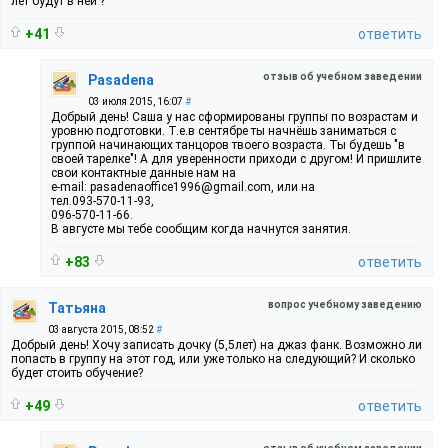
лет будут в ней ?
+41
ответить
отзыв об учебном заведении
Pasadena
03 июля 2015, 16:07
#
Добрый день! Саша у нас сформированы группы по возрастам и
уровню подготовки. Т.е.в сентябре ты начнёшь заниматься с
группой начинающих танцоров твоего возраста. Ты будешь "в
своей тарелке"! А для уверенности приходи с другом! И пришлите
свои контактные данные нам на
e-mail: pasadenaoffice1996@gmail.com, или на
тел.093-570-11-93,
096-570-11-66.
В августе мы тебе сообщим когда начнутся занятия.
+83
ответить
вопрос учебному заведению
Татьяна
03 августа 2015, 08:52
#
Добрый день! Хочу записать дочку (5,5лет) на джаз фанк. Возможно ли
попасть в группу на этот год, или уже только на следующий? И сколько
будет стоить обучение?
+49
ответить