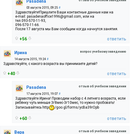
отзыв об учебном заведении
Pasadena
03 августа 2015, 09:25
#
Здравствуйте!Пришлите Ваши контактные данные нам на
e-mail: pasadenaoffice1996@gmail.com, или на
тел.093-570-11-93,
096-570-11-66.
После 17 августа мы Вам сообщим когда начнутся занятия.
+56
ответить
вопрос учебному заведению
Ирина
14 августа 2015, 19:24
#
Здравствуйте, с какого возраста вы принимаете детей?
+40
ответить
отзыв об учебном заведении
Pasadena
17 августа 2015, 19:07
#
Здравствуйте Ирина! Проводим набор с 4 летнего возраста, если
ребёнку чуть меньше 3г8мес-3г10мес, то нужно пробовать!
Записывайтесь http
/goo.gl/forms/ycBa39rOpb
+60
ответить
отзыв об учебном заведении
Вера