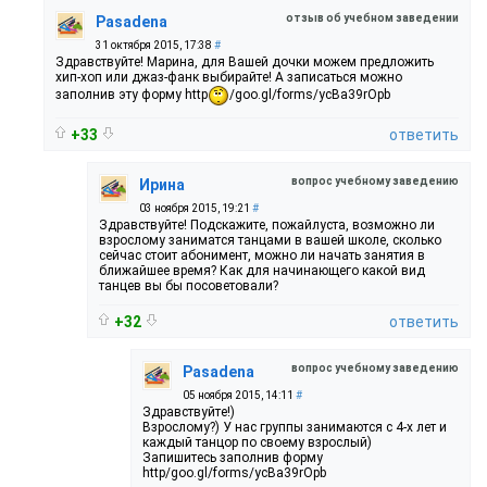
отзыв об учебном заведении
Pasadena
31 октября 2015, 17:38
#
Здравствуйте! Марина, для Вашей дочки можем предложить
хип-хоп или джаз-фанк выбирайте! А записаться можно
заполнив эту форму http
/goo.gl/forms/ycBa39rOpb
+33
ответить
вопрос учебному заведению
Ирина
03 ноября 2015, 19:21
#
Здравствуйте! Подскажите, пожайлуста, возможно ли
взрослому заниматся танцами в вашей школе, сколько
сейчас стоит абонимент, можно ли начать занятия в
ближайшее время? Как для начинающего какой вид
танцев вы бы посоветовали?
+32
ответить
вопрос учебному заведению
Pasadena
05 ноября 2015, 14:11
#
Здравствуйте!)
Взрослому?) У нас группы занимаются с 4-х лет и
каждый танцор по своему взрослый)
Запишитесь заполнив форму
http/goo.gl/forms/ycBa39rOpb