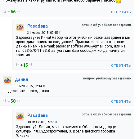
пожалуйста в какие группы есть сейчас набор.Заранее спасибо
+66
ответить
отзыв об учебном заведении
Pasadena
31 марта 2015, 07:45
#
Здравствуйте Инна! Набор на этот учебный сезон завершён и мы
проводим запись на следующий. Пришлите ваши контактные
данные нам на e-mail: pasadenaoffice1996@gmail.com, или на
тел.093-570-11-93.В августе мы Вам сообщим когда начнутся
занятия.
+15
ответить
вопрос учебному заведению
данил
15 мая 2015, 12:14
#
а где занятия находяться
+50
ответить
отзыв об учебном заведении
Pasadena
18 мая 2015, 09:53
#
Здравствуй! Данил, мы находимся в Областном дворце
культуры, пл.Судостроителей, 3. Возле детского городка
"Сказка".