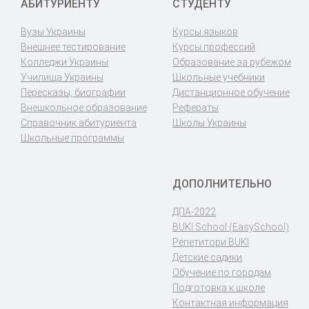
АБИТУРИЕНТУ
СТУДЕНТУ
Вузы Украины
Курсы языков
Внешнее тестирование
Курсы профессий
Колледжи Украины
Образование за рубежом
Училища Украины
Школьные учебники
Пересказы, биографии
Дистанционное обучение
Внешкольное образование
Рефераты
Справочник абитуриента
Школы Украины
Школьные программы
ДОПОЛНИТЕЛЬНО
ДПА-2022
BUKI School (EasySchool)
Репетитори BUKI
Детские садики
Обучение по городам
Подготовка к школе
Контактная информация