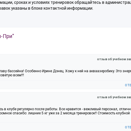
мации, сроках и условиях тренировок обращайтесь в администр
равок указаны в блоке контактной информации.
н-При"
отзыв об учебном за
таву бассейна! Особенно Ирине Донец. Хожу к ней на аквааэеробику. Это эне
оветую всем!!!
от
отзыв об учебном за
сь в клубе регулярно после работы. Все нравится - вежливый персонал, отлич
омное спасибо: лишние 5 кг уже за 2 месяца тренировок!! Стоимость клубной
от