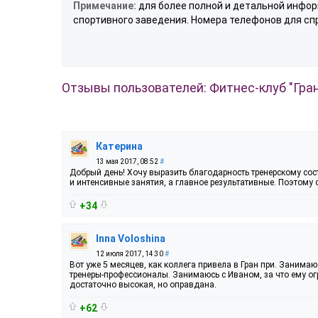
Примечание:
для более полной и детальной инфор
спортивного заведения. Номера телефонов для сп
Отзывы пользователей: Фитнес-клуб "Гра
Катерина
13 мая 2017, 08:52
#
Добрый день! Хочу выразить благодарность тренерскому сос
и интенсивные занятия, а главное результативные. Поэтому с
+34
Inna Voloshina
12 июля 2017, 14:30
#
Вот уже 5 месяцев, как коллега привела в Гран при. Занимаю
тренеры-профессионалы. Занимаюсь с Иваном, за что ему огр
достаточно высокая, но оправдана.
+62