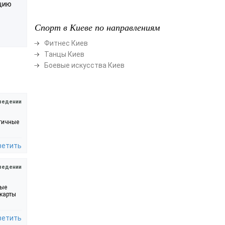
ацию
Спорт в Киеве по направлениям
Фитнес Киев
Танцы Киев
Боевые искусства Киев
ведении
ргичные
ветить
ведении
ные
 карты
ветить