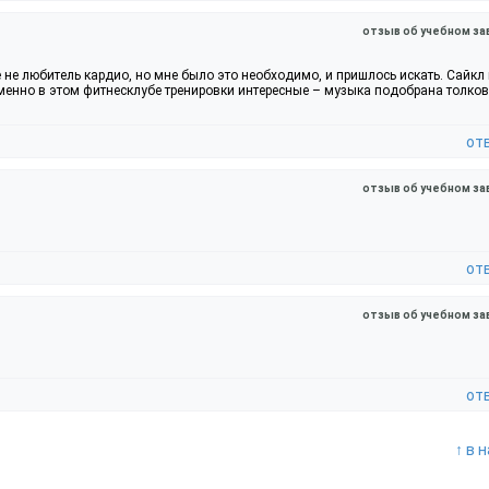
отзыв об учебном за
 не любитель кардио, но мне было это необходимо, и пришлось искать. Сайкл 
 Именно в этом фитнесклубе тренировки интересные – музыка подобрана толков
от
отзыв об учебном за
от
отзыв об учебном за
от
↑ в 