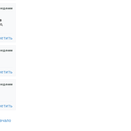
ведении
в
о,
ветить
ведении
ветить
ведении
ветить
начало