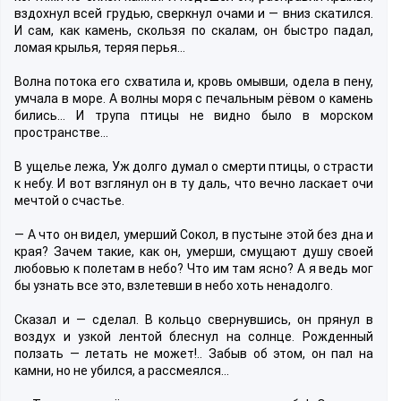
вздохнул всей грудью, сверкнул очами и — вниз скатился.
И сам, как камень, скользя по скалам, он быстро падал,
ломая крылья, теряя перья…
Волна потока его схватила и, кровь омывши, одела в пену,
умчала в море. А волны моря с печальным рёвом о камень
бились… И трупа птицы не видно было в морском
пространстве…
В ущелье лежа, Уж долго думал о смерти птицы, о страсти
к небу. И вот взглянул он в ту даль, что вечно ласкает очи
мечтой о счастье.
— А что он видел, умерший Сокол, в пустыне этой без дна и
края? Зачем такие, как он, умерши, смущают душу своей
любовью к полетам в небо? Что им там ясно? А я ведь мог
бы узнать все это, взлетевши в небо хоть ненадолго.
Сказал и — сделал. В кольцо свернувшись, он прянул в
воздух и узкой лентой блеснул на солнце. Рожденный
ползать — летать не может!.. Забыв об этом, он пал на
камни, но не убился, а рассмеялся…