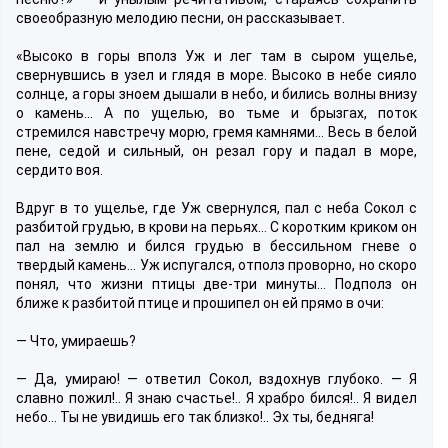
своеобразную мелодию песни, он рассказывает.
«Высоко в горы вполз Уж и лег там в сыром ущелье,
свернувшись в узел и глядя в море. Высоко в небе сияло
солнце, а горы зноем дышали в небо, и бились волны внизу
о камень… А по ущелью, во тьме и брызгах, поток
стремился навстречу морю, гремя камнями… Весь в белой
пене, седой и сильный, он резал гору и падал в море,
сердито воя.
Вдруг в то ущелье, где Уж свернулся, пал с неба Сокол с
разбитой грудью, в крови на перьях… С коротким криком он
пал на землю и бился грудью в бессильном гневе о
твердый камень… Уж испугался, отполз проворно, но скоро
понял, что жизни птицы две-три минуты… Подполз он
ближе к разбитой птице и прошипел он ей прямо в очи:
— Что, умираешь?
— Да, умираю! — ответил Сокол, вздохнув глубоко. — Я
славно пожил!.. Я знаю счастье!.. Я храбро бился!.. Я видел
небо… Ты не увидишь его так близко!.. Эх ты, бедняга!