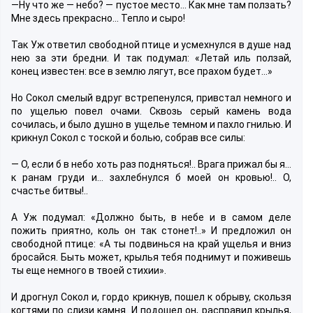
—Ну что же — небо? — пустое место… Как мне там ползать?
Мне здесь прекрасно… Тепло и сыро!
Так Уж ответил свободной птице и усмехнулся в душе над
нею за эти бредни. И так подумал: «Летай иль ползай,
конец известен: все в землю лягут, все прахом будет…»
Но Сокол смелый вдруг встрепенулся, привстал немного и
по ущелью повел очами. Сквозь серый камень вода
сочилась, и было душно в ущелье темном и пахло гнилью. И
крикнул Сокол с тоской и болью, собрав все силы:
— О, если б в небо хоть раз подняться!.. Врага прижал бы я…
к ранам груди и… захлебнулся б моей он кровью!.. О,
счастье битвы!..
А Уж подумал: «Должно быть, в небе и в самом деле
пожить приятно, коль он так стонет!..» И предложил он
свободной птице: «А ты подвинься на край ущелья и вниз
бросайся. Быть может, крылья тебя поднимут и поживешь
ты еще немного в твоей стихии».
И дрогнул Сокол и, гордо крикнув, пошел к обрыву, скользя
когтями по слизи камня. И подошел он, расправил крылья,