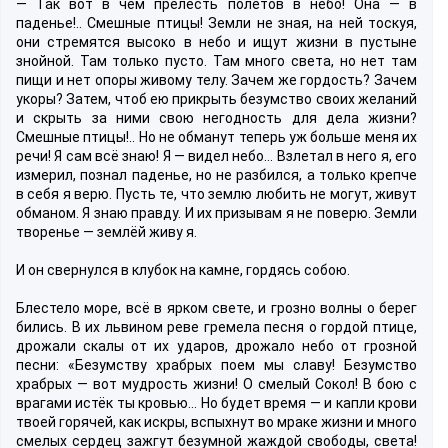
— Так вот в чём прелесть полетов в небо! Она — в
паденье!.. Смешные птицы! Земли не зная, на ней тоскуя,
они стремятся высоко в небо и ищут жизни в пустыне
знойной. Там только пусто. Там много света, но нет там
пищи и нет опоры живому телу. Зачем же гордость? Зачем
укоры? Затем, чтоб ею прикрыть безумство своих желаний
и скрыть за ними свою негодность для дела жизни?
Смешные птицы!.. Но не обманут теперь уж больше меня их
речи! Я сам всё знаю! Я — видел небо… Взлетал в него я, его
измерил, познал паденье, но не разбился, а только крепче
в себя я верю. Пусть те, что землю любить не могут, живут
обманом. Я знаю правду. И их призывам я не поверю. Земли
творенье — землёй живу я.
И он свернулся в клубок на камне, гордясь собою.
Блестело море, всё в ярком свете, и грозно волны о берег
бились. В их львином реве гремела песня о гордой птице,
дрожали скалы от их ударов, дрожало небо от грозной
песни: «Безумству храбрых поем мы славу! Безумство
храбрых — вот мудрость жизни! О смелый Сокол! В бою с
врагами истёк ты кровью… Но будет время — и капли крови
твоей горячей, как искры, вспыхнут во мраке жизни и много
смелых сердец зажгут безумной жаждой свободы, света!