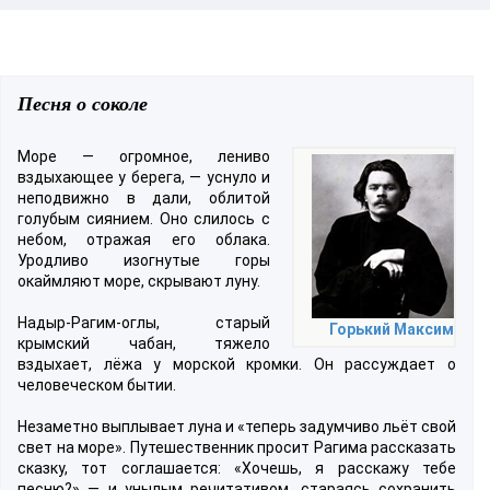
Песня о соколе
Море — огромное, лениво
вздыхающее у берега, — уснуло и
неподвижно в дали, облитой
голубым сиянием. Оно слилось с
небом, отражая его облака.
Уродливо изогнутые горы
окаймляют море, скрывают луну.
Надыр-Рагим-оглы, старый
Горький Максим
крымский чабан, тяжело
вздыхает, лёжа у морской кромки. Он рассуждает о
человеческом бытии.
Незаметно выплывает луна и «теперь задумчиво льёт свой
свет на море». Путешественник просит Рагима рассказать
сказку, тот соглашается: «Хочешь, я расскажу тебе
песню?» — и унылым речитативом, стараясь сохранить