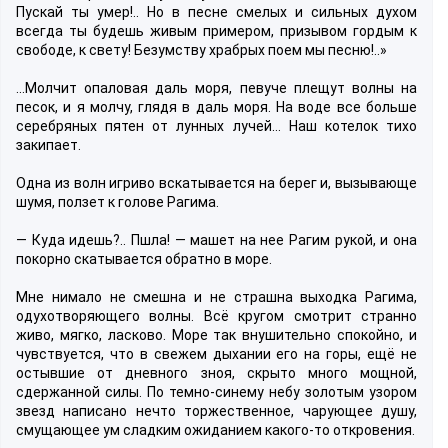
Пускай ты умер!.. Но в песне смелых и сильных духом
всегда ты будешь живым примером, призывом гордым к
свободе, к свету! Безумству храбрых поем мы песню!..»
…Молчит опаловая даль моря, певуче плещут волны на
песок, и я молчу, глядя в даль моря. На воде все больше
серебряных пятен от лунных лучей… Наш котелок тихо
закипает.
Одна из волн игриво вскатывается на берег и, вызывающе
шумя, ползет к голове Рагима.
— Куда идешь?.. Пшла! — машет на нее Рагим рукой, и она
покорно скатывается обратно в море.
Мне нимало не смешна и не страшна выходка Рагима,
одухотворяющего волны. Всё кругом смотрит странно
живо, мягко, ласково. Море так внушительно спокойно, и
чувствуется, что в свежем дыхании его на горы, ещё не
остывшие от дневного зноя, скрыто много мощной,
сдержанной силы. По темно-синему небу золотым узором
звезд написано нечто торжественное, чарующее душу,
смущающее ум сладким ожиданием какого-то откровения.