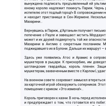
вынуждена подписать предъявленный ей ультима
юному королю надлежит покинуть Париж. Чернь ра
испепелю этот подлый город!» В сопровождении н
и находит пристанище в Сен-Жермене. Нескольк
Мазарини…
Вернувшись в Париж, д’Артаньян получает письмо 
попечение о Рауле и завещают мстить Мордаунту
может и их друзей подвергнуть той же опасности
Мазарини в Англию с секретным посланием. М
поджидавшего их в Булони. Дальше их маршрут — в 
Здесь уже появились Атос и Арамис в сопров
мушкетеров в рыцари. К прискорбию, им доведе
шотландские гвардейцы, король пленен. Защ
мушкетерам, захваченным вместе с Карлом I, удает
На военном совете созревает замысел втереться 
за карточной игрой обезоружить соперников. Это
помещение с криком: «Это измена!»…
Король приговорен к казни. В ночь перед исполн
и предупреждает о том, что готовится его побег