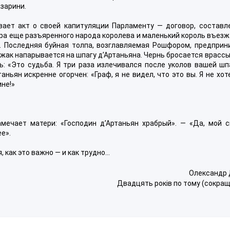
зарини.
ает акт о своей капитуляции Парламенту — договор, составл
ра еще разъяренного народа королева и маленький король въезж
. Последняя буйная толпа, возглавляемая Рошфором, предприн
ожак напарывается на шпагу д’Артаньяна. Чернь бросается врасс
 «Это судьба. Я три раза излечивался после уколов вашей шпа
аньян искренне огорчен: «Граф, я не видел, что это вы. Я не хот
мне!»
амечает матери: «Господин д’Артаньян храбрый». — «Да, мой с
е».
, как это важно — и как трудно…
Олександр
Двадцять років по тому (сокра