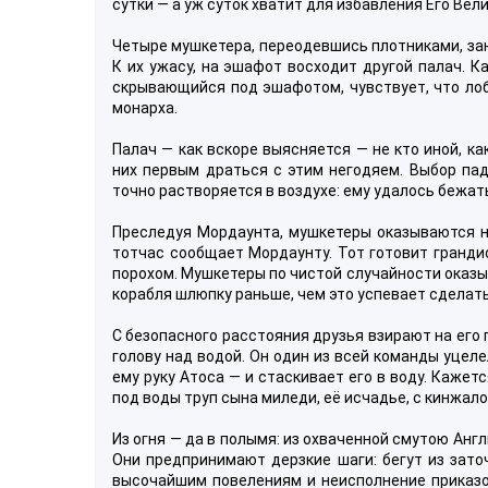
сутки — а уж суток хватит для избавления Его Вел
Четыре мушкетера, переодевшись плотниками, за
К их ужасу, на эшафот восходит другой палач. К
скрывающийся под эшафотом, чувствует, что лоб
монарха.
Палач — как вскоре выясняется — не кто иной, к
них первым драться с этим негодяем. Выбор пад
точно растворяется в воздухе: ему удалось бежат
Преследуя Мордаунта, мушкетеры оказываются на
тотчас сообщает Мордаунту. Тот готовит гранди
порохом. Мушкетеры по чистой случайности оказы
корабля шлюпку раньше, чем это успевает сделат
С безопасного расстояния друзья взирают на его 
голову над водой. Он один из всей команды уцеле
ему руку Атоса — и стаскивает его в воду. Кажетс
под воды труп сына миледи, её исчадье, с кинжал
Из огня — да в полымя: из охваченной смутою Анг
Они предпринимают дерзкие шаги: бегут из зато
высочайшим повелениям и неисполнение приказов