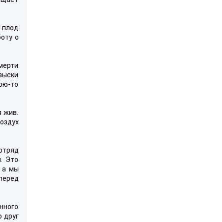
 плод
боту о
мерти
зыски
ою-то
я жив.
оздух
 отряд
. Это
 а мы
 перед
нного
о друг