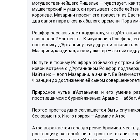
могущественнейшего Ришелье — чувствует, как тр
мушкетерский мундир, он призывает к себе лейтен
королеве. Мазарини просит его привезти из Баст
два сапога пара в кознях былого времени. Пора и
Рошфор рассказывает кардиналу, что д’Артаньяну
они теперь? Бог весть!.. К изумлению Рошфора, е
противнику д’Артаньяну руку друга и поклясться
Мазарини; кардинал, а не мушкетер — лютый недр
По пути в тюрьму Рошфора отбивают у стражи бес
новой встрече с д’Артаньяном Рошфор подтвержд
Найти их — воля Мазарини, а значит, Ее Величес
Франции до достижения её сыном совершеннолет
Природное чутье д’Артаньяна и его умение ра
простившимся с бурной жизнью: Арамис — аббат, А
Портос простодушно соглашается быть спутником
бескорыстно. Иного покроя — Арамис и Атос.
Атос выражается гораздо резче Арамиса: честь д
ростовщику, который ни в грош не ставит ко
дождавшись отъезда д’Артаньяна, лишь на треть