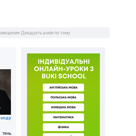
изведение Двадцять років по тому
сандр
 тень