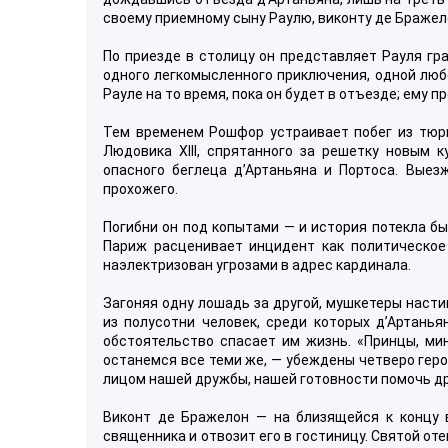
своему приемному сыну Раулю, виконту де Бражел
По приезде в столицу он представляет Рауля гр
одного легкомысленного приключения, одной любо
Рауле на то время, пока он будет в отъезде; ему
Тем временем Рошфор устраивает побег из тюр
Людовика XIII, спрятанного за решетку новым 
опасного беглеца д’Артаньяна и Портоса. Выез
прохожего.
Погибни он под копытами — и история потекла бы
Париж расценивает инцидент как политическое 
наэлектризован угрозами в адрес кардинала.
Загоняя одну лошадь за другой, мушкетеры насти
из полусотни человек, среди которых д’Артань
обстоятельство спасает им жизнь. «Принцы, мин
останемся все теми же, — убеждены четверо геро
лицом нашей дружбы, нашей готовности помочь дру
Виконт де Бражелон — на близящейся к концу в
священника и отвозит его в гостиницу. Святой от