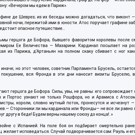
ону: «Вечером мы едем в Париж».
афине де Шеврез; из их беседы можно догадаться, что виконт —
вной ночи, пережитой ими в юности. Атос поручает графине за
 предстоит опасное путешествие…
ьмы герцога де Бофора, бывшего фаворитом королевы после с
кумиром Ее Величества — Мазарини. Кардинал посылает на ро
жая из Парижа, д’Артаньян на полном скаку сбивает с ног как
 иначе; но этот человек, советник Парламента Брусель, остаетс
покушение, вся Фронда в эти дни наносит визиты Бруселю, в
гают герцога де Бофора. Силы, увы, не равны: его сопровождает
ян и Портос узнают не только Рошфора, но и Арамиса с Атосом
истры, короли, словно мутный поток, пронесутся и исчезнут —
ев.— Сторонники ли мы кардинала или Фронды— не все ли равно
г другу в беде! Будем верны нашему союзу до конца!..»
ойне с Испанией. На поле боя он подбирает смертельно ране
ец желает исповедаться. Случай подворачивается сам: Рауль и ег