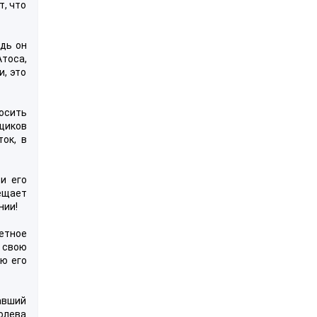
т, что
дь он
Атоса,
и, это
осить
щиков
ок, в
и его
ещает
нии!
ретное
о свою
ию его
тавший
олева