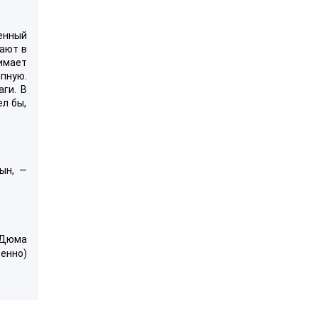
енный
ают в
имает
ыпную.
ги. В
ел бы,
ын, —
 Дюма
щенно)