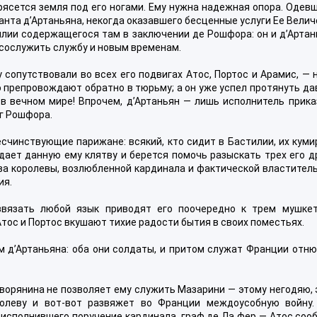
ясется земля под его ногами. Ему нужна надежная опора. Одев
анта д’Артаньяна, некогда оказавшего бесценные услуги Ее Вели
илии содержащегося там в заключении де Рошфора: он и д’Арта
м сослужить службу и новым временам.
 сопутствовали во всех его подвигах Атос, Портос и Арамис, — 
го препровождают обратно в тюрьму; а он уже успел протянуть д
 в вечном мире! Впрочем, д’Артаньян — лишь исполнитель прик
уг Рошфора.
чинствующие парижане: всякий, кто сидит в Бастилии, их куми
ает данную ему клятву и берется помочь разыскать трех его др
тва королевы, возлюбленной кардинала и фактической властите
ия.
звязать любой язык приводят его поочередно к трем мушкет
тос и Портос вкушают тихие радости бытия в своих поместьях.
 д’Артаньяна: оба они солдаты, и притом служат Франции отню
ворянина не позволяет ему служить Мазарини — этому негодяю,
ролеву и вот-вот развяжет во Франции междоусобную войну.
 исполнившего поручение кардинала, граф де Ла фер — Атос соо