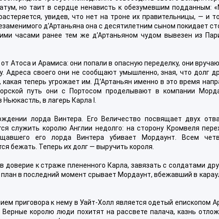
тум, но таит в сердце ненависть к обезумевшим подданным: «
стеряется, увидев, что нет на троне их правительницы, — и т
езаменимого д’Артаньяна она с десятилетним сыном покидает с
ими часами ранее тем же д’Артаньяном чудом вывезен из Пар
от Атоса и Арамиса: они попали в опасную переделку, они вруча
. Адреса своего они не сообщают умышленно, зная, что долг д
, какая теперь угрожает им. Д’Артаньян именно в это время нап
орской путь они с Портосом проделывают в компании Морда
Ньюкастль, в лагерь Карла I.
ождении лорда Винтера. Его Величество посвящает двух отв
тся служить королю Англии недолго: на сторону Кромвеля пере
ищавшего его лорда Винтера убивает Мордаунт. Всем чет
ся бежать. Теперь их долг — выручить короля.
в доверие к страже плененного Карла, завязать с солдатами др
т план в последний момент срывает Мордаунт, вбежавший в кара
ением приговора к нему в Уайт-Холл является одетый епископом 
. Верные королю люди похитят на рассвете палача, казнь отло