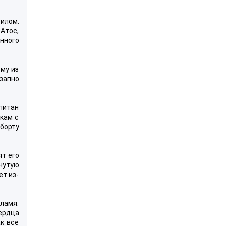
илом.
 Атос,
нного
ому из
запно
питан
кам с
 борту
ят его
янутую
ет из-
пламя.
ердца
к все