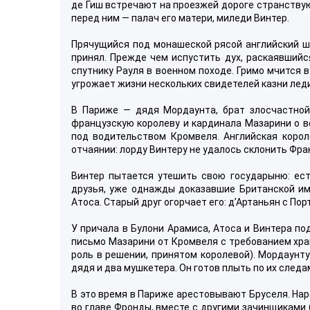
де Гиш встречают на проезжей дороге странствую
перед ним — палач его матери, миледи Винтер.
Прячущийся под монашеской рясой английский ш
принял. Прежде чем испустить дух, раскаявшийся
спутнику Рауля в военном походе. Гримо мчится 
угрожает жизни нескольких свидетелей казни лед
В Париже — дядя Мордаунта, брат злосчастной
французскую королеву и кардинала Мазарини о 
под водительством Кромвеля. Английская корол
отчаянии: лорду Винтеру не удалось склонить Фра
Винтер пытается утешить свою государыню: ест
друзья, уже однажды доказавшие Британской им
Атоса. Старый друг огорчает его: д’Артаньян с По
У причала в Булони Арамиса, Атоса и Винтера по
письмо Мазарини от Кромвеля с требованием хран
роль в решении, принятом королевой). Мордаунту
дядя и два мушкетера. Он готов плыть по их след
В это время в Париже арестовывают Бруселя. Нар
во главе Фронды, вместе с другими зачинщиками