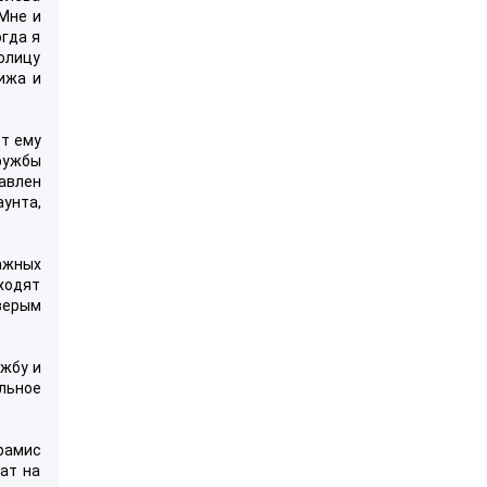
Мне и
огда я
толицу
ижа и
ют ему
ружбы
равлен
унта,
ажных
ходят
верым
ужбу и
ульное
Арамис
жат на