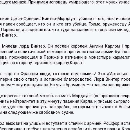
щего монаха. Принимая исповедь умирающего, этот монах узнае
пион Джон-Френсис Винтер-Мордаунт убивает того, чью испове
 палач сообщает, кто он и кто его убийца, Гримо, оруженосцу 
в Париж; он догадывается, что туда направляет стопы сын милед
и Винтер…
 Миледи лорд Винтер. Он послан королем Англии Карлом I пр
военной и политической помощи в противостоянии армии бунтов
ева, проживающая в Париже в изгнании в монастыре кармелит
нцию на сторону теряющего корону Карла I.
ь еще во Франции люди, готовые нам помочь! Это д’Артаньян 
перии свою отвагу и истинное благородство. Лорд Винтер пос
ртосом — слуги кардинала. Но мы с Арамисом — в вашем распоряже
дстерегает готовый мстить за мать Мордаунт (он привозил сек
ить нейтралитет в эту минуту падения Карла, и письмо сыграл
 не удается проникнуть на корабль, которым отплывают в Англ
ам на следующем же свободном судне.
од выходит на улицы и вступает в стычки с армией. Рошфор, вс
 беспорядков требует немедленно освободить своего вождя. Кор