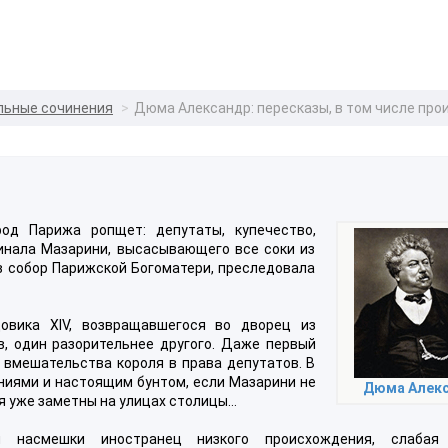
льные сочинения
Дюма Александр: пересказы, в том числе про
род Парижа ропщет: депутаты, купечество,
инала Мазарини, высасывающего все соки из
в собор Парижской Богоматери, преследовала
овика XIV, возвращавшегося во дворец из
в, один разорительнее другого. Даже первый
 вмешательства короля в права депутатов. В
ниями и настоящим бунтом, если Мазарини не
Дюма Алек
я уже заметны на улицах столицы…
 насмешки иностранец низкого происхождения, слабая