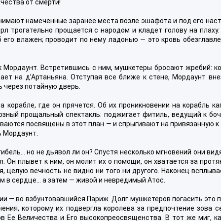
ичества от смерти!
нимают намеченные заранее места возле эшафота и под его наст
арл трогательно прощается с народом и кладет голову на плаху.
 его влажен; проводит по нему ладонью — это кровь обезглавле
ак Мордаунт. Встретившись с ним, мушкетеры бросают жребий: к
ает на д’Артаньяна. Отступая все ближе к стене, Мордаунт вне
ь через потайную дверь.
 корабле, где он прячется. Об их проникновении на корабль ка
озный прощальный спектакль: поджигает фитиль, ведущий к боч
ваются посвящены в этот план — и спрыгивают на привязанную к
ь Мордаунт.
гибель… но не дьявол ли он? Спустя несколько мгновений они вид
л. Он плывет к ним, он молит их о помощи, он хватается за прот
я, целую вечность не видно ни того ни другого. Наконец всплыва
ом в сердце… а затем — живой и невредимый Атос.
лии — во взбунтовавшийся Париж. Долг мушкетеров погасить это 
чения, которому их подвергла королева за предпочтение зова с
 Ее Величества и Его высокопреосвященства. В тот же миг, ка