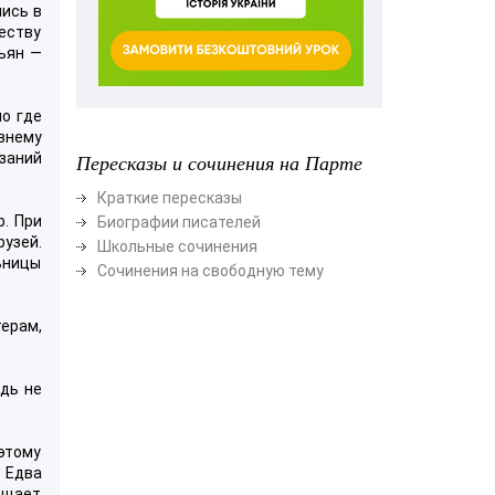
шись в
честву
ньян —
но где
авнему
азаний
Пересказы и сочинения на Парте
Краткие пересказы
р. При
Биографии писателей
узей.
Школьные сочинения
льницы
Сочинения на свободную тему
ерам,
дь не
 этому
 Едва
бщает