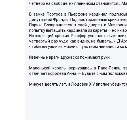
четверо на свободе, их пленником становится… Ма
В замке Портоса в Пьерфоне кардинал подписыв
депутацией Фронды. Под восторженные крики вче
Париж. Возвращается в свой дворец и Мазарини
попытку вытащить кардинала из кареты — но их в
Истекающий кровью Рошфор успевает вымолвить:
четвертый раз чуду, как видно, не бывать…» Д’Арт
чтобы вы ушли из жизни с чувством ненависти ко 
Извечные враги дружески пожимают руки…
Маленький король, вернувшись в Пале-Рояль, з
отвечает королева Анна. — Будьте с ним поласкове
Минует десять лет, и Людовик XIV вполне убедится