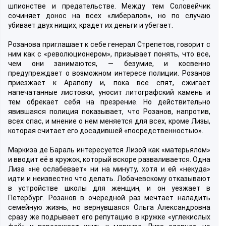
шпионстве и предательстве. Между тем Соловейчик
сочиняет донос на всех «либералов», но по случаю
убивает двух нищих, крадет их деньги и убегает.
Розанова приглашает к себе генерал Стрепетов, говорит с
ним как с «революционером», призывает понять, что все,
чем они занимаются, — безумие, и косвенно
предупреждает о возможном интересе полиции. Розанов
приезжает к Арапову и, пока все спят, сжигает
напечатанные листовки, уносит литографский камень и
тем обрекает себя на презрение. Но действительно
явившаяся полиция показывает, что Розанов, напротив,
всех спас, и мнение о нем меняется для всех, кроме Лизы,
которая считает его досадившей «посредственностью».
Маркиза де Бараль интересуется Лизой как «матерьялом»
и вводит её в кружок, который вскоре разваливается. Одна
Лиза «не ослабевает» ни на минуту, хотя и ей «некуда»
идти и неизвестно что делать. Лобачевскому отказывают
в устройстве школы для женщин, и он уезжает в
Петербург. Розанов в очередной раз мечтает наладить
семейную жизнь, но вернувшаяся Ольга Александровна
сразу же подрывает его репутацию в кружке «углекислых