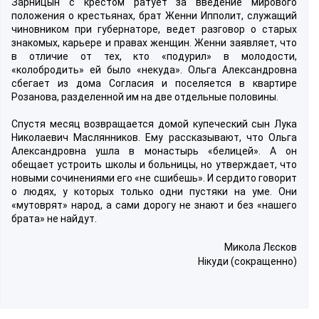
Зарницын с крестом ратует за введение мирового
положения о крестьянах, брат Женни Ипполит, служащий
чиновником при губернаторе, ведет разговор о старых
знакомых, карьере и правах женщин. Женни заявляет, что
в отличие от тех, кто «подурил» в молодости,
«колобродить» ей было «некуда». Ольга Александровна
сбегает из дома Согласия и поселяется в квартире
Розанова, разделенной им на две отдельные половины.
Спустя месяц возвращается домой купеческий сын Лука
Николаевич Маслянников. Ему рассказывают, что Ольга
Александровна ушла в монастырь «белицей». А он
обещает устроить школы и больницы, но утверждает, что
новыми сочинениями его «не сшибешь». И сердито говорит
о людях, у которых только одни пустяки на уме. Они
«мутоврят» народ, а сами дорогу не знают и без «нашего
брата» не найдут.
Микола Лєсков
Нікуди (сокращенно)