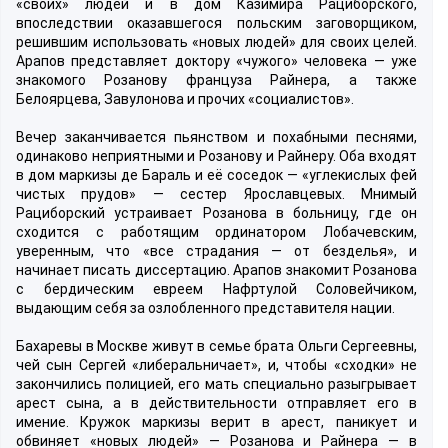
«своих» людей и в дом Казимира Рациборского,
впоследствии оказавшегося польским заговорщиком,
решившим использовать «новых людей» для своих целей.
Арапов представляет доктору «чужого» человека — уже
знакомого Розанову француза Райнера, а также
Белоярцева, Завулонова и прочих «социалистов».
Вечер заканчивается пьянством и похабными песнями,
одинаково неприятными и Розанову и Райнеру. Оба входят
в дом маркизы де Бараль и её соседок — «углекислых фей
чистых прудов» — сестер Ярославцевых. Мнимый
Рациборский устраивает Розанова в больницу, где он
сходится с работящим ординатором Лобачевским,
уверенным, что «все страдания — от безделья», и
начинает писать диссертацию. Арапов знакомит Розанова
с бердическим евреем Нафртулой Соловейчиком,
выдающим себя за озлобленного представителя нации.
Бахаревы в Москве живут в семье брата Ольги Сергеевны,
чей сын Сергей «либеральничает», и, чтобы «сходки» не
закончились полицией, его мать специально разыгрывает
арест сына, а в действительности отправляет его в
имение. Кружок маркизы верит в арест, паникует и
обвиняет «новых людей» — Розанова и Райнера — в