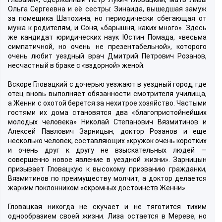
Ольга Сергеевна и её сестры: Зинаида, вышедшая замуж
за помещика Шатохина, но периодически сбегающая от
мужа к родителям, и Соня, «барышня, каких много». Здесь
же кандидат юридических наук Юстин Помада, «весьма
симпатичной, но очень не презентабельной», которого
очень любит уездный врач Дмитрий Петрович Розанов,
несчастный в браке с «вздорной» женой.
Вскоре Гловацкий с дочерью уезжают в уездный город, где
отец вновь выполняет обязанности смотрителя училища,
а Женни с охотой берется за нехитрое хозяйство. Частыми
гостями их дома становятся два «благопристойнейших
молодых человека» Николай Степанович Вязмитинов и
Алексей Павлович Зарницын, доктор Розанов и еще
несколько человек, составляющих «кружок очень коротких
и очень друг к другу не взыскательных людей —
совершенно новое явление в уездной жизни». Зарницын
призывает Гловацкую к высокому призванию гражданки,
Вязмитинов по преимуществу молчит, а доктор делается
жарким поклонником «скромных достоинств Женни».
Гловацкая никогда не скучает и не тяготится тихим
однообразием своей жизни. Лиза остается в Мереве, но