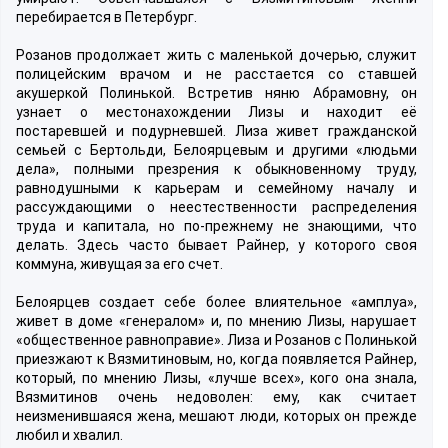
перебирается в Петербург.
Розанов продолжает жить с маленькой дочерью, служит
полицейским врачом и не расстается со ставшей
акушеркой Полинькой. Встретив няню Абрамовну, он
узнает о местонахождении Лизы и находит её
постаревшей и подурневшей. Лиза живет гражданской
семьей с Бертольди, Белоярцевым и другими «людьми
дела», полными презрения к обыкновенному труду,
равнодушными к карьерам и семейному началу и
рассуждающими о неестественности распределения
труда и капитала, но по-прежнему не знающими, что
делать. Здесь часто бывает Райнер, у которого своя
коммуна, живущая за его счет.
Белоярцев создает себе более влиятельное «амплуа»,
живет в доме «генералом» и, по мнению Лизы, нарушает
«общественное равноправие». Лиза и Розанов с Полинькой
приезжают к Вязмитиновым, но, когда появляется Райнер,
который, по мнению Лизы, «лучше всех», кого она знала,
Вязмитинов очень недоволен: ему, как считает
неизменившаяся жена, мешают люди, которых он прежде
любил и хвалил.