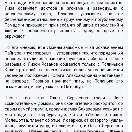
Бертольди именование «постепеновца» и «идеалиста».
Лиза обвиняет доктора в эгоизме и равнодушии к
человеческому горю, Розанов указывает на её
бесчеловечное отношение к приученному и погубленному
Помаде и призывает при необъятной шири стремлений и
любви к человечеству жалеть людей, которые её
окружают.
По его мнению, все Лизины знакомые — за исключением
Райнера, «пустозвоны» — устраивают так, что порядочный
человек стыдится названия русского либерала. После
разрыва с Лизой Розанов общается только с Полинькой
Калистратовой, но в его жизни вновь устанавливается
«военное положение»: Ольга Александровна настаивает
на разводе. Розанов начинает пить, но Полинька его
выхаживает, и они уезжают в Петербург.
После того как Ольга Сергеевна грозит Лизе
«смирительным домом», она окончательно расходится со
своим семейством, и, проклинаемая Бахаревым, уезжает с
Бертольди в Петербург, где, читая «Учение о пище»
Молешотта, плачет об отце. У старика, от которого «ушла»
дочь, случается удар, и вскоре и он, и Ольга Сергеевна
умирают. Обвенчавшаяся с Вязмитиновым Женни