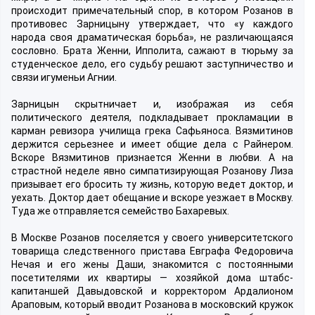
происходит примечательный спор, в котором Розанов в
противовес Зарницыну утверждает, что «у каждого
народа своя драматическая борьба», не различающаяся
сословно. Брата Женни, Ипполита, сажают в тюрьму за
студенческое дело, его судьбу решают заступничество и
связи игуменьи Агнии.
Зарницын скрытничает и, изображая из себя
политического деятеля, подкладывает прокламации в
карман ревизора училища грека Сафьяноса. Вязмитинов
держится серьезнее и имеет общие дела с Райнером.
Вскоре Вязмитинов признается Женни в любви. А на
страстной неделе явно симпатизирующая Розанову Лиза
призывает его бросить ту жизнь, которую ведет доктор, и
уехать. Доктор дает обещание и вскоре уезжает в Москву.
Туда же отправляется семейство Бахаревых.
В Москве Розанов поселяется у своего университетского
товарища следственного пристава Евграфа Федоровича
Нечая и его жены Даши, знакомится с постоянными
посетителями их квартиры — хозяйкой дома штабс-
капитаншей Давыдовской и корректором Ардалионом
Араповым, который вводит Розанова в московский кружок