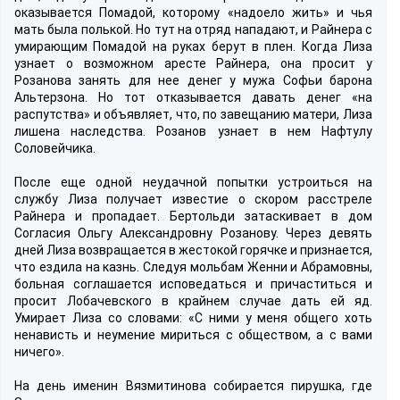
оказывается Помадой, которому «надоело жить» и чья
мать была полькой. Но тут на отряд нападают, и Райнера с
умирающим Помадой на руках берут в плен. Когда Лиза
узнает о возможном аресте Райнера, она просит у
Розанова занять для нее денег у мужа Софьи барона
Альтерзона. Но тот отказывается давать денег «на
распутства» и объявляет, что, по завещанию матери, Лиза
лишена наследства. Розанов узнает в нем Нафтулу
Соловейчика.
После еще одной неудачной попытки устроиться на
службу Лиза получает известие о скором расстреле
Райнера и пропадает. Бертольди затаскивает в дом
Согласия Ольгу Александровну Розанову. Через девять
дней Лиза возвращается в жестокой горячке и признается,
что ездила на казнь. Следуя мольбам Женни и Абрамовны,
больная соглашается исповедаться и причаститься и
просит Лобачевского в крайнем случае дать ей яд.
Умирает Лиза со словами: «С ними у меня общего хоть
ненависть и неумение мириться с обществом, а с вами
ничего».
На день именин Вязмитинова собирается пирушка, где