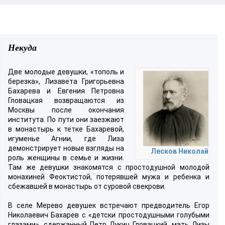
Некуда
Две молодые девушки, «тополь и
березка», Лизавета Григорьевна
Бахарева и Евгения Петровна
Гловацкая возвращаются из
Москвы после окончания
института. По пути они заезжают
в монастырь к тетке Бахаревой,
игуменье Агнии, где Лиза
демонстрирует новые взгляды на
Лесков Николай
роль женщины в семье и жизни.
Там же девушки знакомятся с простодушной молодой
монахиней Феоктистой, потерявшей мужа и ребенка и
сбежавшей в монастырь от суровой свекрови.
В селе Мерево девушек встречают предводитель Егор
Николаевич Бахарев с «детски простодушными голубыми
глазами», сдержанный Петр Лукич Гловацкий, мать Лизы