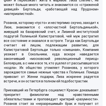
фей» и переезжает жить к маркизе. Лиза слепнет, не
может больше много читать и знакомится со «стриженой
девицей» Бертольди, «работающей над Прудоном»
«материалисткой».
Розанов, которому «пусто» и нестерпимо скучно, заходит к
Лизе, знакомится с «злосчастной Бертольдинькой»,
живущей за бахаревский счет, и Лизиной институтской
подругой Полинькой Калистратовой, чей муж растратил
все состояние и оказался в остроге. Тогда как Бертольди
считает её лицом, подлежащим развитию, для
Калистратовой Бертольди только «смешная», Компания
уезжает в Сокольники, куда вскоре наведается
закончивший «московский революционный период»
Белоярцев, а с ним и все те, кто уцелел от рассыпавшегося
«кодла». Их общество утомляет Розанова, у которого
зарождаются самые нежные чувства к Полиньке. Помада
привозит от Женни подарки, Лиза искренне радуется
встрече, и он остается в полном ей подобострастии.
Приехавший из Петербурга социалист Красин доказывает
приоритет физиологии над нравственными
обязательствами и проповедует критерий «разумности».
Розанов стоит за «неразрешимый» брак и получает от