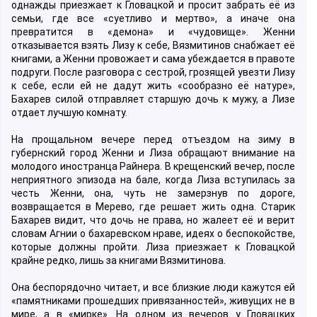
однажды приезжает к Гловацкой и просит забрать её из
семьи, где все «суетливо и мертво», а иначе она
превратится в «демона» и «чудовище». Женни
отказывается взять Лизу к себе, Вязмитинов снабжает её
книгами, а Женни провожает и сама убеждается в правоте
подруги. После разговора с сестрой, грозящей увезти Лизу
к себе, если ей не дадут жить «сообразно её натуре»,
Бахарев силой отправляет старшую дочь к мужу, а Лизе
отдает лучшую комнату.
На прощальном вечере перед отъездом на зиму в
губернский город Женни и Лиза обращают внимание на
молодого иностранца Райнера. В крещенский вечер, после
неприятного эпизода на бале, когда Лиза вступилась за
честь Женни, она, чуть не замерзнув по дороге,
возвращается в Мерево, где решает жить одна. Старик
Бахарев видит, что дочь не права, но жалеет её и верит
словам Агнии о бахаревском нраве, идеях о беспокойстве,
которые должны пройти. Лиза приезжает к Гловацкой
крайне редко, лишь за книгами Вязмитинова.
Она беспорядочно читает, и все близкие люди кажутся ей
«памятниками прошедших привязанностей», живущих не в
мире, а в «мирке». На одном из вечеров у Гловацких