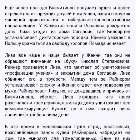
Еще через полгода Вязмитинов получает орден и вовсе
отрекается от прежних друзей и идеалов, входя в кружок
чиновной аристократии с либерально-консервативным
направлением. У Калистратовой и Розанова рождается
дочь. Лиза уходит из дома Согласия, где Белоярцев
устанавливает диктаторские порядки. Райнер уезжает в
Польшу сражаться за свободу холопов. Помада исчезает.
Лиза все чаще и чаще бывает у Женни, где они не
обращают внимания на «буку» Николая Степановича.
Райнер признается Лизе, что мечтает об уничтожении
«профанации учения» и закрытии дома Согласия. Лиза
обвиняет его в трусости. Между тем за Райнером
устанавливают слежку, и Женни отдает ему подорожную
мужа. Райнер зовет Лизу, но, не дождавшись и прячась от
Вязмитинова, убегает. Лиза страдает, что «всех
разогнала» и «растеряла», а жильцы дома уничтожают все
компрометирующие бумаги, но к ним заходит лишь
лавочник с требованием денег.
В это время в Беловежской Пуще отряд восставших,
возглавляемый паном Кулей (Райнером), набредает на
дом, где умирают два тяжелораненых. Один из них