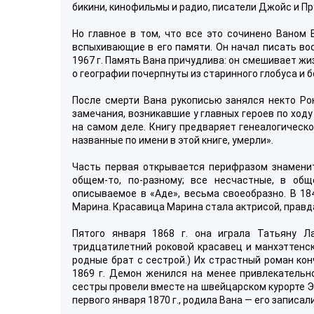
бикини, кинофильмы и радио, писатели Джойс и Прус
Но главное в том, что все это сочинено Ваном
вспыхивающие в его памяти. Он начал писать вос
1967 г. Память Вана причудлива: он смешивает жиз
о географии почерпнуты из старинного глобуса и 
После смерти Вана рукописью занялся некто Ро
замечания, возникавшие у главных героев по ходу 
на самом деле. Книгу предваряет генеалогическо
названные по имени в этой книге, умерли».
Часть первая открывается перифразом знаменит
общем-то, по-разному; все несчастные, в общ
описываемое в «Аде», весьма своеобразно. В 18
Марина. Красавица Марина стала актрисой, правд
Пятого января 1868 г. она играла Татьяну 
тридцатилетний роковой красавец и манхэттенс
родные брат с сестрой.) Их страстный роман кон
1869 г. Демон женился на менее привлекательно
сестры провели вместе на швейцарском курорте Эк
первого января 1870 г., родила Вана — его записал