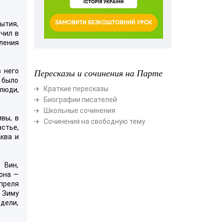
ытия,
нчил в
вления
 него
Пересказы и сочинения на Парте
е было
Краткие пересказы
 люди,
Биографии писателей
Школьные сочинения
вы, в
Сочинения на свободную тему
стье,
ква и
 Вин,
она —
апреля
 Зиму
едели,