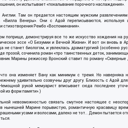
ношения, он испытывает «покалывание порочного наслаждения».
 в Англии. Там он предается настоящим мужским развлечениям
а «Вилла Венеры». Они с Адой переписываются, используя 
и стихотворения Рембо «Воспоминания».
вом поприще, демонстрируя все то же искусство хождения на ру
ческое эссе «О Безумии и Вечной Жизни». И вот он вновь в Ар
да не станет биологом, и увлеклась драматургией (особенно рус
де прозой, сочинила роман «про таинственных деток, занимающи
вник Марины режиссер Вронский ставит по роману «Скверные 
что она изменяет Вану как минимум с тремя. Но наверняка н
режнему удивительно созвучны друг другу. Близость с Адой для
 (Немощной рукой мемуарист вписывает сюда последнее уточн
ой из форм памяти».)
льной невозможностью связать смутное настоящее с неоспо
 в нынешней Марине порывистую, романтичную красавицу врем
с крашеными усами и волосами, далеко не тот… Демон пытается о
иться.