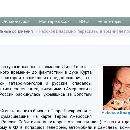
Онлайн-курсы
Мастер-классы
ВНО
Репетиторы
льные сочинения
Набоков Владимир: пересказы, в том числе пр
тературные жанры: от романов Льва Толстого
нного времени» до фантастики в духе Курта
е, которая возникла из предположения, что
ой татаро-монголов и русские, спасаясь,
 этих переселенцев, живущими в Амероссии в
 России раскинулась, укрывшись за Золотым
рой есть планета близнец Терра Прекрасная —
Набоков Вла
 сумасшедшие. На карте Терры Амероссия
 Россию. События на Антитерре— это запоздалое (лет на пятьде
ому в XIX в. попадают телефоны, автомобили и самолеты, коми