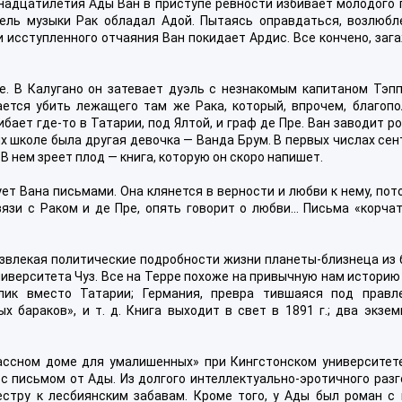
надцатилетия Ады Ван в приступе ревности избивает молодого 
тель музыки Рак обладал Адой. Пытаясь оправдаться, возлюбл
и исступленного отчаяния Ван покидает Ардис. Все кончено, заг
е. В Калугано он затевает дуэль с незнакомым капитаном Тэпп
ается убить лежащего там же Рака, который, впрочем, благопо
бает где-то в Татарии, под Ялтой, и граф де Пре. Ван заводит р
 их школе была другая девочка — Ванда Брум. В первых числах се
В нем зреет плод — книга, которую он скоро напишет.
ует Вана письмами. Она клянется в верности и любви к нему, пот
язи с Раком и де Пре, опять говорит о любви… Письма «корчат
извлекая политические подробности жизни планеты-близнеца из 
иверситета Чуз. Все на Терре похоже на привычную нам историю 
лик вместо Татарии; Германия, превра тившаяся под правл
 бараков», и т. д. Книга выходит в свет в 1891 г.; два экзем
лассном доме для умалишенных» при Кингстонском университете
с письмом от Ады. Из долгого интеллектуально-эротичного разг
естру к лесбиянским забавам. Кроме того, у Ады был роман с