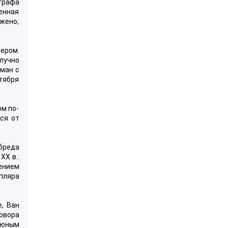
графа
енная
ажено,
ером.
лучно
оман с
нтября
ом по-
ся от
бреда
XX в.:
ением
пляра
, Ван
овора
 юным