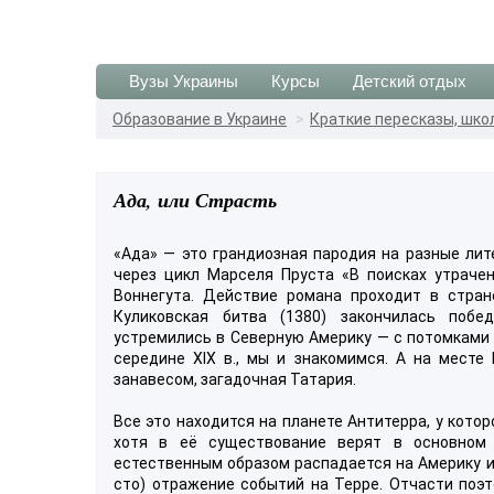
Вузы Украины
Курсы
Детский отдых
Образование в Украине
Краткие пересказы, шко
Ада, или Страсть
«Ада» — это грандиозная пародия на разные ли
через цикл Марселя Пруста «В поисках утраче
Воннегута. Действие романа проходит в стран
Куликовская битва (1380) закончилась побед
устремились в Северную Америку — с потомками
середине XIX в., мы и знакомимся. А на месте
занавесом, загадочная Татария.
Все это находится на планете Антитерра, у кото
хотя в её существование верят в основном
естественным образом распадается на Америку и
сто) отражение событий на Терре. Отчасти поэт