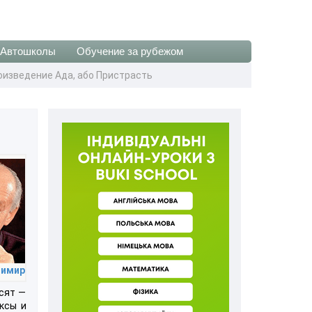
Автошколы
Обучение за рубежом
оизведение Ада, або Пристрасть
димир
сят —
ксы и