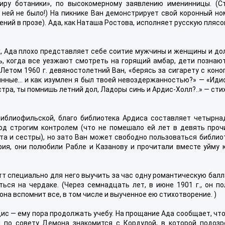
иру ботаники», по высокомерному заявлению именинницы. (С
 ней не было!) На пикнике Ван демонстрирует свой коронный но
ний в прозе). Ада, как Наташа Ростова, исполняет русскую плясо
, Ада плохо представляет себе соитие мужчины и женщины и дол
ь, когда все уезжают смотреть на горящий амбар, дети познаю
Летом 1960 г. девяностолетний Ван, «берясь за сигарету с коно
янные… и как изумлен я был твоей невоздержанностью?» — «Идио
ра, ты помнишь летний дол, Ладоры синь и Ардис-Холл?..» — сти
иблиофильской, благо библиотека Ардиса составляет четырна
од строгим контролем (что не помешало ей лет в девять проч
а и сестры), но зато Ван может свободно пользоваться библио
я, они полюбили Рабле и Казанову и прочитали вместе уйму к
 специально для него выучить за час одну романтическую балл
ься на чердаке. (Через семнадцать лет, в июне 1901 г., он по
на вспомнит все, в том числе и выученное ею стихотворение. )
с — ему пора продолжать учебу. На прощание Ада сообщает, чт
 по совету Демона знакомится с Кордулой, в которой подозр