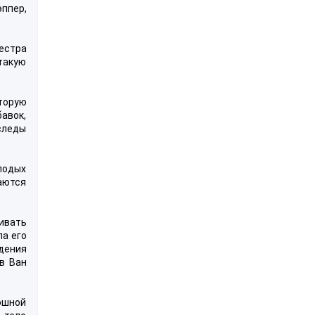
эппер,
Сестра
 такую
оторую
авок,
следы
лодых
даются
ивать
ла его
дения
в Ван
кошной