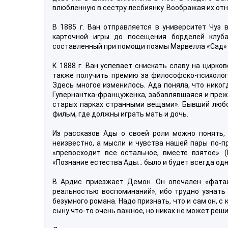
влюбленную в сестру лесбиянку. Воображая их от
В 1885 г. Ван отправляется в университет Чуз
карточной игры до посещения борделей клуб
составленный при помощи поэмы Марвелла «Сад» 
К 1888 г. Ван успевает снискать славу на цирко
также получить премию за философско-психологи
Здесь многое изменилось. Ада поняла, что никог
Гувернантка-француженка, забавлявшаяся и преж
старых парках странными вещами». Бывший любо
фильм, где должны играть мать и дочь.
Из рассказов Ады о своей роли можно понять, 
неизвестно, а мысли и чувства нашей пары по-п
«превосходит все остальное, вместе взятое».
«Познание естества Ады… было и будет всегда одн
В Ардис приезжает Демон. Он опечален «фата
реальностью воспоминаний», ибо трудно узнать
безумного романа. Надо признать, что и сам он, 
сыну что-то очень важное, но никак не может реш