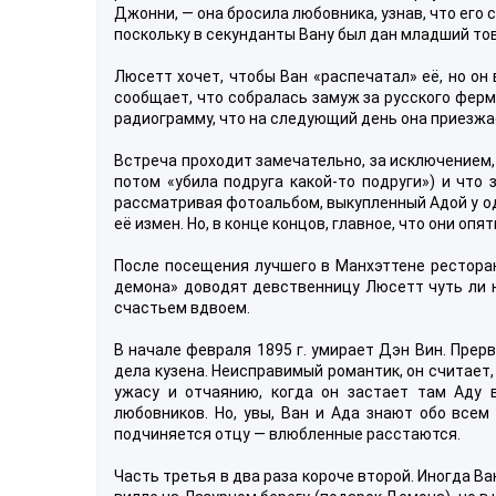
Джонни, — она бросила любовника, узнав, что его 
поскольку в секунданты Вану был дан младший то
Люсетт хочет, чтобы Ван «распечатал» её, но он
сообщает, что собралась замуж за русского ферм
радиограмму, что на следующий день она приезжа
Встреча проходит замечательно, за исключением, 
потом «убила подруга какой-то подруги») и что
рассматривая фотоальбом, выкупленный Адой у о
её измен. Но, в конце концов, главное, что они опя
После посещения лучшего в Манхэттене рестора
демона» доводят девственницу Люсетт чуть ли не
счастьем вдвоем.
В начале февраля 1895 г. умирает Дэн Вин. Пре
дела кузена. Неисправимый романтик, он считает,
ужасу и отчаянию, когда он застает там Аду
любовников. Но, увы, Ван и Ада знают обо всем
подчиняется отцу — влюбленные расстаются.
Часть третья в два раза короче второй. Иногда В