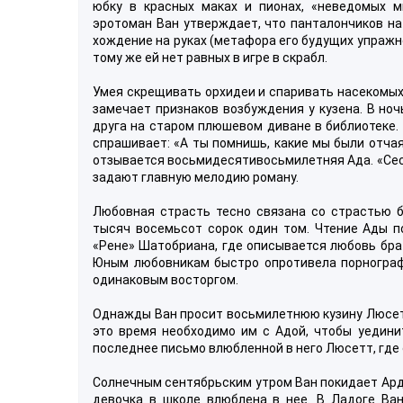
юбку в красных маках и пионах, «неведомых м
эротоман Ван утверждает, что панталончиков на
хождение на руках (метафора его будущих упражне
тому же ей нет равных в игре в скрабл.
Умея скрещивать орхидеи и спаривать насекомых
замечает признаков возбуждения у кузена. В ноч
друга на старом плюшевом диване в библиотеке. 
спрашивает: «А ты помнишь, какие мы были отча
отзывается восьмидесятивосьмилетняя Ада. «Сест
задают главную мелодию роману.
Любовная страсть тесно связана со страстью б
тысяч восемьсот сорок один том. Чтение Ады п
«Рене» Шатобриана, где описывается любовь брат
Юным любовникам быстро опротивела порнографи
одинаковым восторгом.
Однажды Ван просит восьмилетнюю кузину Люсетт
это время необходимо им с Адой, чтобы уединит
последнее письмо влюбленной в него Люсетт, где о
Солнечным сентябрьским утром Ван покидает Арди
девочка в школе влюблена в нее. В Ладоге Ван