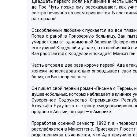
Двадцать первого июля на пикнике в честь шест
де Пре. Чуть позже ему рассказывают, как учи
сестра нечаянно во всем признается. В состояни
растерзано!
Оскорбленный любовник пускается во все тяжки
Попав с раной в Приозерную больницу, Ван пыт
умирает сам от одноименной болезни. Вскоре поги
его кузиной Кордулой и узнает, что лесбиянкой в
Ван расстается с Кордулой и покидает Манхэттен. 
Часть вторая в два раза короче первой. Ада атак
женски непоследовательно оправдывает свои св
боли», но Ван непреклонен.
Он пишет свой первый роман «Письма с Терры», 
душевнобольных, которых наблюдает в клинике ун
Суверенное Содружество Стремящихся Респуб
Атаульфа Будущего в страну «модернизированных
продано в Англии, четыре — в Америке.
Проработав осенний семестр 1892 г. в «первок
расслабляется в Манхэттене. Приезжает Люсетт 
родственников выясняется, что Ада приучила с