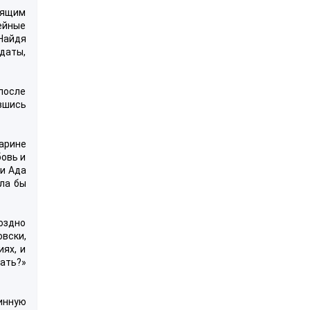
оящим
ейные
Найдя
даты,
 после
авшись
Марине
бовь и
 и Ада
ела бы
оздно
овски,
ях, и
цать?»
инную