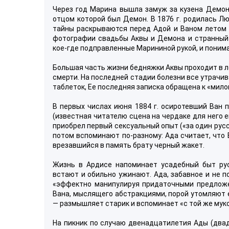
Через год Марина вышла замуж за кузена Демона
отцом которой был Демон. В 1876 г. родилась Л
тайны раскрываются перед Адой и Ваном летом 
фотографии свадьбы Аквы и Демона и странный 
кое-где подправленные Марининой рукой, и понима
Большая часть жизни бедняжки Аквы проходит в л
смерти. На последней стадии болезни все утрачив
таблеток, Ее последняя записка обращена к «мило
В первых числах июня 1884 г. осиротевший Ван п
(известная читателю сцена на чердаке для него 
приобрел первый сексуальный опыт («за один русс
потом вспоминают по-разному: Ада считает, что 
врезавшийся в память брату черный жакет.
Жизнь в Ардисе напоминает усадебный быт русс
встают и обильно ужинают. Ада, забавное и не п
«эффектно манипулируя придаточными предложен
Вана, мыслящего абстракциями, порой утомляют е
— размышляет старик и вспоминает «с той же муко
На пикник по случаю двенадцатилетия Ады (двад