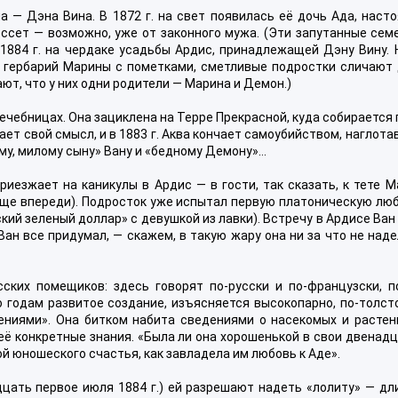
 — Дэна Вина. В 1872 г. на свет появилась её дочь Ада, наст
юссет — возможно, уже от законного мужа. (Эти запутанные сем
1884 г. на чердаке усадьбы Ардис, принадлежащей Дэну Вину. 
гербарий Марины с пометками, сметливые подростки сличают 
ют, что у них одни родители — Марина и Демон.)
ечебницах. Она зациклена на Терре Прекрасной, куда собирается
ает свой смысл, и в 1883 г. Аква кончает самоубийством, наглот
му, милому сыну» Вану и «бедному Демону»…
риезжает на каникулы в Ардис — в гости, так сказать, к тете 
еще впереди). Подросток уже испытал первую платоническую лю
кий зеленый доллар» с девушкой из лавки). Встречу в Ардисе Ван
Ван все придумал, — скажем, в такую жару она ни за что не над
ких помещиков: здесь говорят по-русски и по-французски, п
о годам развитое создание, изъясняется высокопарно, по-толст
иями». Она битком набита сведениями о насекомых и растени
ё конкретные знания. «Была ли она хорошенькой в свои двенад
й юношеского счастья, как завладела им любовь к Аде».
цать первое июля 1884 г.) ей разрешают надеть «лолиту» — дл