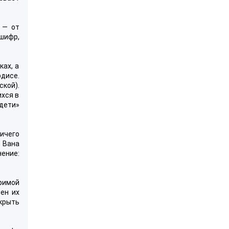
 — от
шифр,
ках, а
дисе.
ской).
хся в
дети»
ичего
 Вана
ение:
римой
ен их
ткрыть