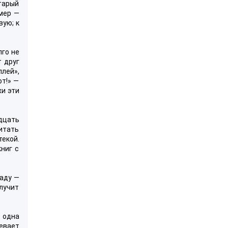
тарый
мер —
вую; к
го не
т друг
плей»,
т!» —
хи эти
дцать
итать
текой.
ниг с
аду —
лучит
о одна
евает