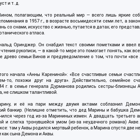
т и т. д.
 Вином, полагающим, что реальный мир — всего лишь яркие соб
поминания в 1957 г., в возрасте восьмидесяти семи лет, а зако
нь со снами, искусство с жизнью, путается в датах; его предста
ботанического атласа.
нальд Оринджер. Он снабдил текст своими пометками и ввел в
чтения рукописи, — в какой-то мере это помогает понять, как вс
е древо семьи Винов и предуведомление о том, что почти «все
ого начала «Анны Карениной»: «Все счастливые семьи счастли
ем-то, похожи друг на друга». Действительно, семейное сча
44 г. в семье генерала Дурманова родились сестры-близнецы А
а, не слишком талантливой.
Ларину, и её на пари между двумя актами соблазнил Демон
кий банкир. (Нелишне отметить, что дед Марины и бабушка Дем
чился через год из-за Марининых измен. А двадцать третьего 
й и слегка тронувшейся умом (из-за неудачного романа) Акве.
се: там у Аквы родился мертвый ребенок, а Марина спустя две н
и как сына Демона и Аквы.