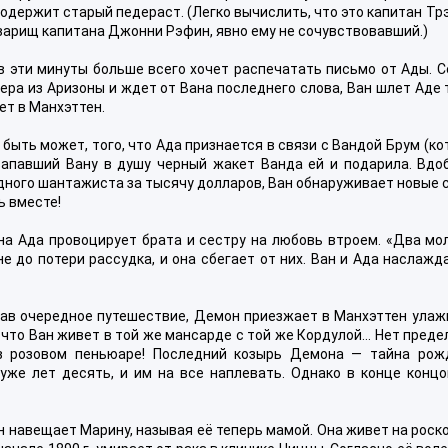
содержит старый педераст. (Легко вычислить, что это капитан Тр
варищ капитана Джонни Рэфин, явно ему не сочувствовавший.)
 в эти минуты больше всего хочет распечатать письмо от Ады. 
ера из Аризоны и ждет от Вана последнего слова, Ван шлет Аде
ет в Манхэттен.
быть может, того, что Ада признается в связи с Вандой Брум (к
 запавший Вану в душу черный жакет Ванда ей и подарила. Вдоб
дного шантажиста за тысячу долларов, Ван обнаруживает новые 
ть вместе!
на Ада провоцирует брата и сестру на любовь втроем. «Два мо
 до потери рассудка, и она сбегает от них. Ван и Ада наслаж
рвав очередное путешествие, Демон приезжает в Манхэттен улаж
 что Ван живет в той же мансарде с той же Кордулой… Нет преде
 в розовом пеньюаре! Последний козырь Демона — тайна рож
 уже лет десять, и им на все наплевать. Однако в конце концо
ан навещает Марину, называя её теперь мамой. Она живет на рос