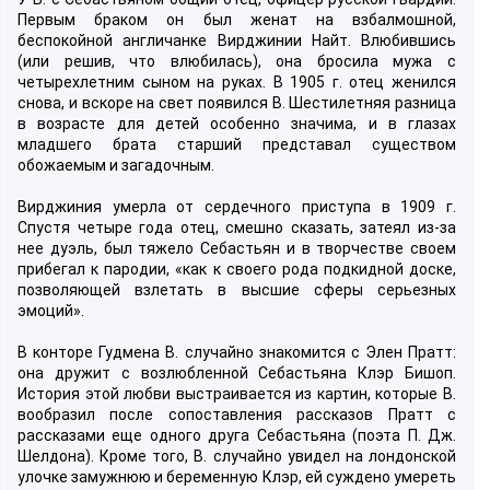
Первым браком он был женат на взбалмошной,
беспокойной англичанке Вирджинии Найт. Влюбившись
(или решив, что влюбилась), она бросила мужа с
четырехлетним сыном на руках. В 1905 г. отец женился
снова, и вскоре на свет появился В. Шестилетняя разница
в возрасте для детей особенно значима, и в глазах
младшего брата старший представал существом
обожаемым и загадочным.
Вирджиния умерла от сердечного приступа в 1909 г.
Спустя четыре года отец, смешно сказать, затеял из-за
нее дуэль, был тяжело Себастьян и в творчестве своем
прибегал к пародии, «как к своего рода подкидной доске,
позволяющей взлетать в высшие сферы серьезных
эмоций».
В конторе Гудмена В. случайно знакомится с Элен Пратт:
она дружит с возлюбленной Себастьяна Клэр Бишоп.
История этой любви выстраивается из картин, которые В.
вообразил после сопоставления рассказов Пратт с
рассказами еще одного друга Себастьяна (поэта П. Дж.
Шелдона). Кроме того, В. случайно увидел на лондонской
улочке замужнюю и беременную Клэр, ей суждено умереть