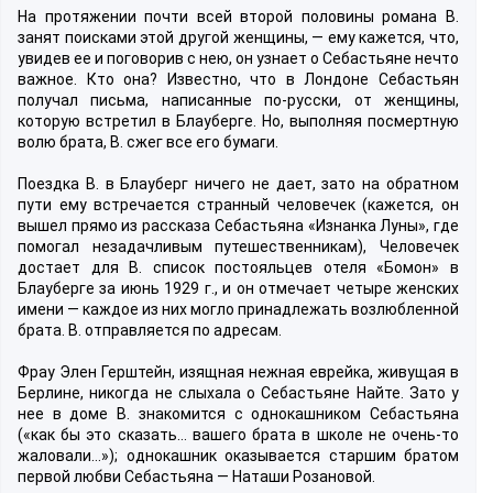
На протяжении почти всей второй половины романа В.
занят поисками этой другой женщины, — ему кажется, что,
увидев ee и поговорив с нею, он узнает о Себастьяне нечто
важное. Кто она? Известно, что в Лондоне Себастьян
получал письма, написанные по-русски, от женщины,
которую встретил в Блауберге. Но, выполняя посмертную
волю брата, В. сжег все его бумаги.
Поездка В. в Блауберг ничего не дает, зато на обратном
пути ему встречается странный человечек (кажется, он
вышел прямо из рассказа Себастьяна «Изнанка Луны», где
помогал незадачливым путешественникам), Человечек
достает для В. список постояльцев отеля «Бомон» в
Блауберге за июнь 1929 г., и он отмечает четыре женских
имени — каждое из них могло принадлежать возлюбленной
брата. В. отправляется по адресам.
Фрау Элен Герштейн, изящная нежная еврейка, живущая в
Берлине, никогда не слыхала о Себастьяне Найте. Зато у
нее в доме В. знакомится с однокашником Себастьяна
(«как бы это сказать… вашего брата в школе не очень-то
жаловали…»); однокашник оказывается старшим братом
первой любви Себастьяна — Наташи Розановой.