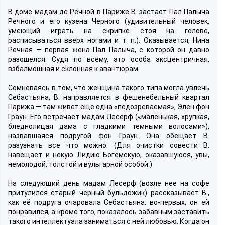
В доме мадам де Речной в Париже В. застает Пал Палыча
Речного и его кузена Черного (удивительный человек,
умеющий играть на скрипке стоя на голове,
расписываться вверх ногами и т. п.). Оказывается, Нина
Речная — первая жена Пал Палыча, с которой он давно
разошелся. Судя по всему, это особа эксцентричная,
взбалмошная и склонная к авантюрам.
Сомневаясь в том, что женщина такого типа могла увлечь
Себастьяна, В. направляется в фешенебельный квартал
Парижа — там живет еще одна «подозреваемая», Элен фон
Граун. Его встречает мадам Лесерф («маленькая, хрупкая,
бледнолицая дама с гладкими темными волосами»),
назвавшаяся подругой фон Граун. Она обещает В.
разузнать все что можно. (Для очистки совести В.
навещает и некую Лидию Богемскую, оказавшуюся, увы,
немолодой, толстой и вульгарной особой.)
На следующий день мадам Лесерф (возле нее на софе
притулился старый черный бульдожик) рассказывает В.,
как её подруга очаровала Себастьяна: во-первых, он ей
понравился, а кроме того, показалось забавным заставить
такого интеллектуала заниматься с ней любовью. Когда он