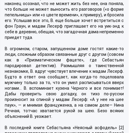
наконец осознал, что не может жить без нее, она поняла,
что больше не может выносить его разговоров («о форме
пепельницы» или «о цвете времени», к примеру), и бросила
его. Услышав все это, В. еще больше хочет встретиться с
фон Граун, и мадам Лесерф приглашает его на уик-энд к
себе в деревню, обещая, что загадочная дама непременно
приедет туда.
В огромном, старом, запущенном доме гостят какие-то
люди, сложным образом связанные друг с другом (совсем
как в «Призматическом фацете», где Себастьян
пародировал детектив). Размышляя о таинственной
незнакомке, В. вдруг чувствует влечение к мадам Лесерф.
Будто в ответ она сообщает, как когда-то поцеловала
мужчину только за то, что он умел расписываться вверх
ногами… В. вспоминает кузена Черного и все понимает!
Дабы проверить свою догадку, он тихо по-русски
произносит за спиной у мадам Лесерф: «А у нее на шее
паук», — и мнимая француженка, а на самом деле— Нина
Речная, тотчас хватается рукой за шею. Безо всяких
объяснений В. уезжает.
В последней книге Себастьяна «Неясный асфодель» [2]