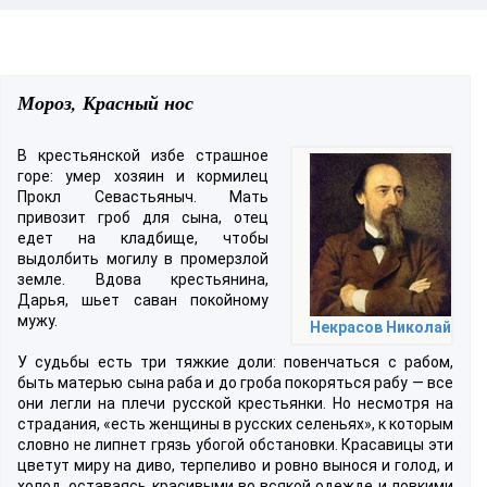
Мороз, Красный нос
В крестьянской избе страшное
горе: умер хозяин и кормилец
Прокл Севастьяныч. Мать
привозит гроб для сына, отец
едет на кладбище, чтобы
выдолбить могилу в промерзлой
земле. Вдова крестьянина,
Дарья, шьет саван покойному
мужу.
Некрасов Николай
У судьбы есть три тяжкие доли: повенчаться с рабом,
быть матерью сына раба и до гроба покоряться рабу — все
они легли на плечи русской крестьянки. Но несмотря на
страдания, «есть женщины в русских селеньях», к которым
словно не липнет грязь убогой обстановки. Красавицы эти
цветут миру на диво, терпеливо и ровно вынося и голод, и
холод, оставаясь красивыми во всякой одежде и ловкими