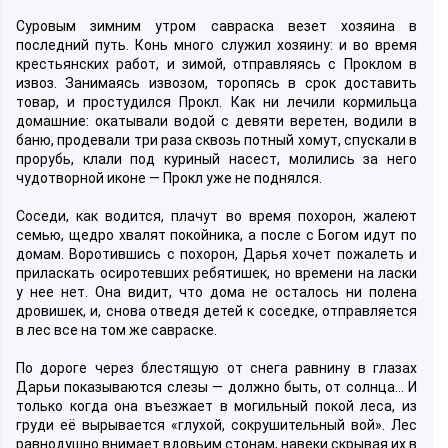
Суровым зимним утром савраска везет хозяина в
последний путь. Конь много служил хозяину: и во время
крестьянских работ, и зимой, отправляясь с Проклом в
извоз. Занимаясь извозом, торопясь в срок доставить
товар, и простудился Прокл. Как ни лечили кормильца
домашние: окатывали водой с девяти веретен, водили в
баню, продевали три раза сквозь потный хомут, спускали в
прорубь, клали под куриный насест, молились за него
чудотворной иконе — Прокл уже не поднялся.
Соседи, как водится, плачут во время похорон, жалеют
семью, щедро хвалят покойника, а после с Богом идут по
домам. Воротившись с похорон, Дарья хочет пожалеть и
приласкать осиротевших ребятишек, но времени на ласки
у нее нет. Она видит, что дома не осталось ни полена
дровишек, и, снова отведя детей к соседке, отправляется
в лес все на том же савраске.
По дороге через блестящую от снега равнину в глазах
Дарьи показываются слезы — должно быть, от солнца… И
только когда она въезжает в могильный покой леса, из
груди её вырывается «глухой, сокрушительный вой». Лес
равнодушно внимает вдовьим стонам, навеки скрывая их в