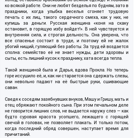
ко всякой работе. Они не любят безделья по будням, зато в
праздники, когда улыбка веселья сгоняет трудовую
печать с их лиц, такого сердечного смеха, как у них, не
купишь за деньги. Русская женщина «коня на скаку
остановит, в горящую избу войдет!». В ней чувствуется и
внутренняя сила, и строгая дельность. Она уверена, что
все спасенье состоит в труде, и поэтому ей не жалок
убогий нищий, гуляющий без работы. За труд ей воздается
сполна: семейство её не знает нужды, дети здоровы и
сыты, есть лишний кусок к празднику, хата всегда тепла.
Такой женщиной была и Дарья, вдова Прокла. Но теперь
горе иссушило её, и, как ни старается она сдержать слезы,
они невольно падают на её быстрые руки, сшивающие
саван.
Сведя к соседям зазябнувших внуков, Машу и Гришу, мать и
отец обряжают покойного сына. При этом печальном деле
не говорится лишних слов, не выдается наружу слез — как
будто суровая красота усопшего, лежащего с горящей
свечой в головах, не позволяет плакать. И только потом,
когда последний обряд совершен, наступает время для
причитаний.