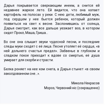
Дарья покрывается сверкающим инеем, а снится ей
недавнее жаркое лето. Ей видится, что она копает
картофель на полосах у реки. С нею дети, любимый муж,
под сердцем у нее бьется ребенок, который должен
появиться на свет к весне. Заслонившись от солнца,
Дарья смотрит, как все дальше уезжает воз, в котором
сидят Прокл, Маша, Гриша…
Во сне она слышит звуки чудесной песни, и последние
следы муки сходят с её лица. Песня утоляет её сердце, «в
ней дольнего счастья предел». Забвенье в глубоком и
сладком покое приходит к вдове со смертью, её душа
умирает для скорби и страсти.
Белка роняет на нее ком снега, а Дарья стынет «в своем
заколдованном сне…».
Микола Некрасов
Мороз, Червоний ніс (сокращенно)