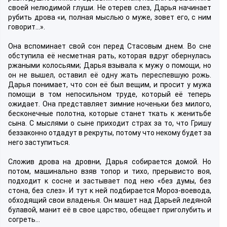
своей нелюдимой глуши. Не отерев слез, Дарья начинает
рубить дрова «и, полная мыслью о муже, зовет его, с ним
говорит…».
Она вспоминает свой сон перед Стасовым днем. Во сне
обступила её несметная рать, которая вдруг обернулась
ржаными колосьями; Дарья взывала к мужу о помощи, но
он не вышел, оставил её одну жать переспевшую рожь.
Дарья понимает, что сон её был вещим, и просит у мужа
помощи в том непосильном труде, который её теперь
ожидает. Она представляет зимние ноченьки без милого,
бесконечные полотна, которые станет ткать к женитьбе
сына. С мыслями о сыне приходит страх за то, что Гришу
беззаконно отдадут в рекруты, потому что некому будет за
него заступиться.
Сложив дрова на дровни, Дарья собирается домой. Но
потом, машинально взяв топор и тихо, прерывисто воя,
подходит к сосне и застывает под нею «без думы, без
стона, без слез». И тут к ней подбирается Мороз-воевода,
обходящий свои владенья. Он машет над Дарьей ледяной
булавой, манит её в свое царство, обещает приголубить и
согреть…