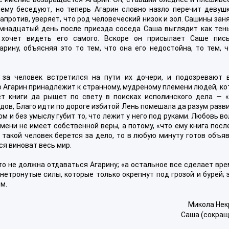
ему беседуют, но теперь Агарин словно назло перечит девушк
против, уверяет, что род человеческий низок и зол. Сашины зан
емнадцатый день после приезда соседа Саша выглядит как тень
 хочет видеть его самого. Вскоре он присылает Саше пис
ину, объясняя это то тем, что она его недостойна, то тем, ч
 за человек встретился на пути их дочери, и подозревают 
то Агарин принадлежит к странному, мудреному племени людей, к
т книги да рыщет по свету в поисках исполинского дела — «
дов, Благо идти по дороге избитой Лень помешала да разум разв
м и без умыслу губит то, что лежит у него под руками. Любовь в
ремени не имеет собственной веры, а потому, «что ему книга пос
е такой человек берется за дело, то в любую минуту готов объя
ся виноват весь мир.
то не должна отдаваться Агарину; «а остальное все сделает вре
нетронутые силы, которые только окрепнут под грозой и бурей; 
м.
Микола Нек
Саша (сокращ