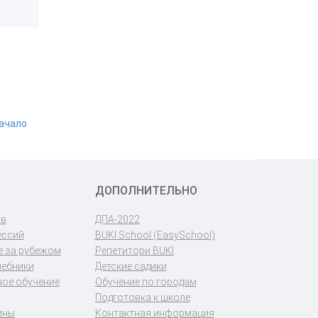
начало
ДОПОЛНИТЕЛЬНО
ов
ДПА-2022
ессий
BUKI School (EasySchool)
 за рубежом
Репетитори BUKI
чебники
Детские садики
ое обучение
Обучение по городам
Подготовка к школе
ины
Контактная информация