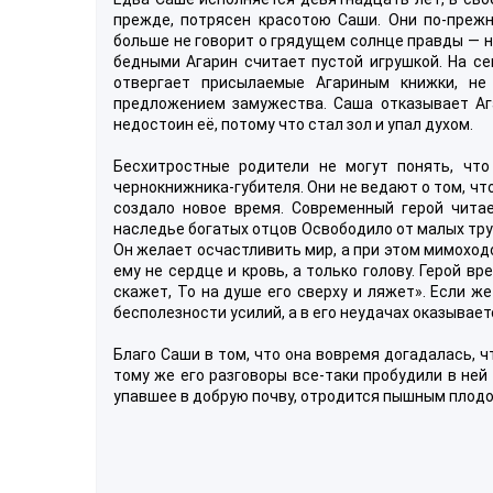
прежде, потрясен красотою Саши. Они по-прежн
больше не говорит о грядущем солнце правды — на
бедными Агарин считает пустой игрушкой. На с
отвергает присылаемые Агариным книжки, не
предложением замужества. Саша отказывает Агар
недостоин её, потому что стал зол и упал духом.
Бесхитростные родители не могут понять, что
чернокнижника-губителя. Они не ведают о том, ч
создало новое время. Современный герой читае
наследье богатых отцов Освободило от малых тру
Он желает осчастливить мир, а при этом мимоходо
ему не сердце и кровь, а только голову. Герой в
скажет, То на душе его сверху и ляжет». Если ж
бесполезности усилий, а в его неудачах оказывает
Благо Саши в том, что она вовремя догадалась, ч
тому же его разговоры все-таки пробудили в ней 
упавшее в добрую почву, отродится пышным плодо