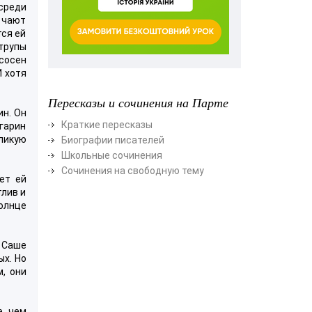
среди
и чают
тся ей
 трупы
 сосен
И хотя
Пересказы и сочинения на Парте
ин. Он
Краткие пересказы
гарин
ликую
Биографии писателей
Школьные сочинения
Сочинения на свободную тему
ет ей
тлив и
олнце
а Саше
ых. Но
, они
, чем