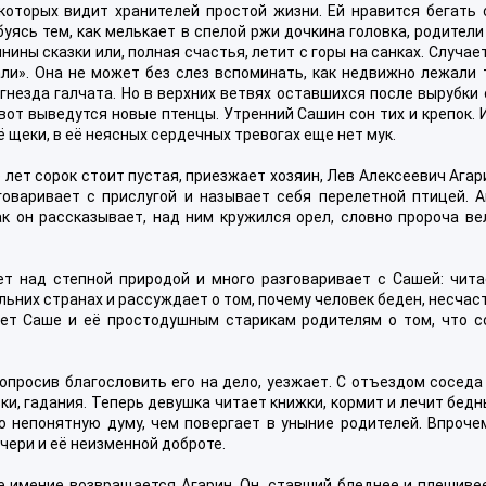
которых видит хранителей простой жизни. Ей нравится бегать 
буясь тем, как мелькает в спелой ржи дочкина головка, родител
ины сказки или, полная счастья, летит с горы на санках. Случае
али». Она не может без слез вспоминать, как недвижно лежали
гнезда галчата. Но в верхних ветвях оставшихся после вырубки
вот выведутся новые птенцы. Утренний Сашин сон тих и крепок. 
 щеки, в её неясных сердечных тревогах еще нет мук.
лет сорок стоит пустая, приезжает хозяин, Лев Алексеевич Агар
зговаривает с прислугой и называет себя перелетной птицей. А
ак он рассказывает, над ним кружился орел, словно пророча ве
ет над степной природой и много разговаривает с Сашей: чита
льних странах и рассуждает о том, почему человек беден, несчас
ет Саше и её простодушным старикам родителям о том, что с
опросив благословить его на дело, уезжает. С отъездом сосед
ки, гадания. Теперь девушка читает книжки, кормит и лечит бедн
о непонятную думу, чем повергает в уныние родителей. Впрочем
ери и её неизменной доброте.
е имение возвращается Агарин. Он, ставший бледнее и плешивее