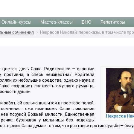
Онлайн-курсы
Мастер-классы
ВНО
Репетиторы
льные сочинения
Некрасов Николай: пересказы, в том числе п
й цветок, дочь Саша. Родители её — славные
м противна, а спесь неизвестна». Родители
оляли их небольшие средства; однако наука и
 Саша сохраняет свежесть смуглого румянца,
ясность души».
и забот, ей вольно дышится в просторе полей,
и сомнения тоже незнакомы Саше: ликование
я нее порукой Божьей милости. Единственная
Некрасов Ни
— речка, бурлящая у мельницы без надежды
ость реки, Саша думает о том, что роптанье против судьбы— без