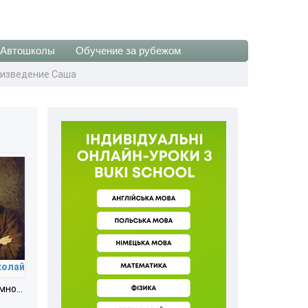
Автошколы
Обучение за рубежом
роизведение Саша
колай
умно…