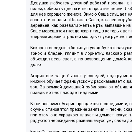
Девушка любуется дружной работой поселян, в 
полей, собирать цветы и петь простые песни. Лю
для нее хорошего жениха. Зимою Саша слушает нян
знавать и печали: «Плакала Саша, как лес выруб
деревьев, как разевали желтые рты выпавшие из 
Саше мерещатся гнезда жар-птиц, в которых вот-
«первые зорьки страстей молодых» уже румянят её
Вскоре в соседнюю большую усадьбу, которая уже 
тонок и бледен, глядит в лорнетку, ласково ра
объездил весь свет, а по возвращении домой, к
долю.
Агарин все чаще бывает у соседей, подтрунива
книжки, обучает французскому, рассказывает о да
зол. За рюмкой домашней рябиновки он объявля
правды вот-вот взойдет над ними.
В начале зимы Агарин прощается с соседями и, п
скучны становятся прежние занятия — песни, сказ
при этом она украдкою плачет и думает какую-т
радуются неожиданно развившемуся уму своей доч
Едва Саше исполняется девятнадцать лет, в сво