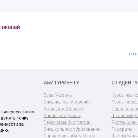
Николай
↑ в 
АБИТУРИЕНТУ
СТУДЕНТУ
Вузы Украины
Курсы язык
Внешнее тестирование
Курсы проф
Колледжи Украины
Образование
a гиперссылка на
Училища Украины
Школьные у
зделять точку
Пересказы, биографии
Дистанционн
венности за
Внешкольное образование
Рефераты
цию.
Справочник абитуриента
Школы Укра