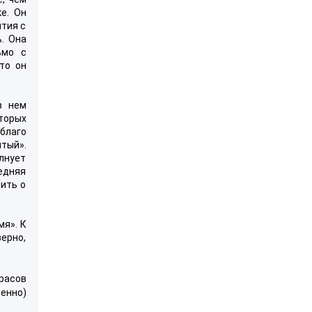
е. Он
ятия с
. Она
ьмо с
то он
в нем
оторых
благо
итый».
олнует
ледняя
вить о
мя». К
зерно,
расов
енно)