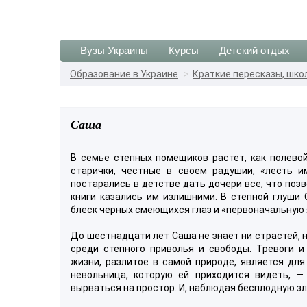
Вузы Украины
Курсы
Детский отдых
Образование в Украине
Краткие пересказы, шко
Саша
В семье степных помещиков растет, как полево
старички, честные в своем радушии, «лесть и
постарались в детстве дать дочери все, что позв
книги казались им излишними. В степной глуши
блеск черных смеющихся глаз и «первоначальную 
До шестнадцати лет Саша не знает ни страстей, н
среди степного приволья и свободы. Тревоги 
жизни, разлитое в самой природе, является дл
невольница, которую ей приходится видеть, 
вырваться на простор. И, наблюдая бесплодную зл