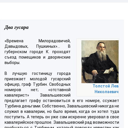
Два гусара
«Времена Милорадовичей,
Давыдовых, Пушкиных»… В
губернском городе К. проходят
съезд помещиков и дворянские
выборы.
В лучшую гостиницу города
приезжает молодой гусарский
офицер, граф Турбин. Свободных
Толстой Лев
номеров нет; «отставной
Николаевич
кавалерист» Завальшевский
предлагает графу остановиться в его номере, ссужает
Турбина деньгами. Собственно, Завальшевский никогда не
служил в кавалерии, но было время, когда он хотел туда
поступить. А теперь он уже сам искренне уверовал в свое
кавалерийское прошлое. Завальшевский рад возможности
пообщаться с Турбиным, который повсюду известен как