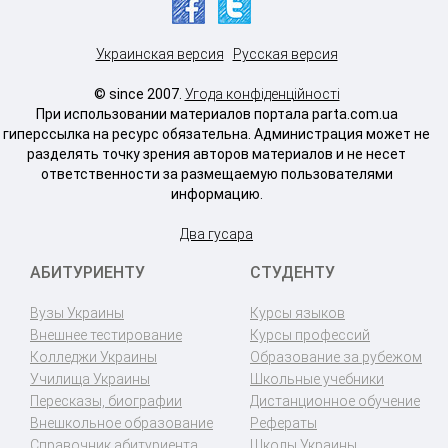
Украинская версия
Русская версия
© since 2007.
Угода конфіденційності
При использовании материалов портала parta.com.ua
гиперссылка на ресурс обязательна. Администрация может не
разделять точку зрения авторов материалов и не несет
ответственности за размещаемую пользователями
информацию.
Два гусара
АБИТУРИЕНТУ
СТУДЕНТУ
Вузы Украины
Курсы языков
Внешнее тестирование
Курсы профессий
Колледжи Украины
Образование за рубежом
Училища Украины
Школьные учебники
Пересказы, биографии
Дистанционное обучение
Внешкольное образование
Рефераты
Справочник абитуриента
Школы Украины