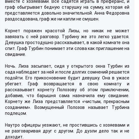
вместе с хозяевами. Все садятся играть в преферанс, и
граф обыгрывает бедную старушку на сумму, которая ей
представляется довольно значительной. Анна Федоровна
раздосадована, граф же ни капли не смушен.
Корнет поражен красотой Лизы, но никак не может
завязать с ней разговор. Турбину же это легко удается.
Девушка простодушно рассказывает, в какой комнате она
спит. Граф Турбин понимает эти слова как приглашение на
свидание.
Ночь. Лиза засыпает, сидя у открытого окна Турбин из
сада наблюдает за ней и после долгих сомнений решается
подойти. Его прикосновение будит девушку. Она в ужасе
убегает. Граф возвращается в свою комнату и
рассказывает корнету Полозову об этом приключении,
добавив, что барышня сама назначила ему свидание.
Корнету же Лиза представляется «чистым, прекрасным
созданием». Возмущенный Полозов называет Турбина
подлецом.
Наутро офицеры уезжают, не простившись с хозяевами и
не разговаривая друг с другом. До дуэли дело так и не
доходит.