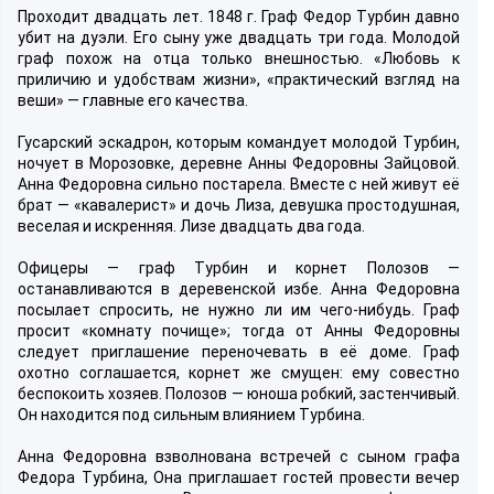
Проходит двадцать лет. 1848 г. Граф Федор Турбин давно
убит на дуэли. Его сыну уже двадцать три года. Молодой
граф похож на отца только внешностью. «Любовь к
приличию и удобствам жизни», «практический взгляд на
веши» — главные его качества.
Гусарский эскадрон, которым командует молодой Турбин,
ночует в Морозовке, деревне Анны Федоровны Зайцовой.
Анна Федоровна сильно постарела. Вместе с ней живут её
брат — «кавалерист» и дочь Лиза, девушка простодушная,
веселая и искренняя. Лизе двадцать два года.
Офицеры — граф Турбин и корнет Полозов —
останавливаются в деревенской избе. Анна Федоровна
посылает спросить, не нужно ли им чего-нибудь. Граф
просит «комнату почище»; тогда от Анны Федоровны
следует приглашение переночевать в её доме. Граф
охотно соглашается, корнет же смущен: ему совестно
беспокоить хозяев. Полозов — юноша робкий, застенчивый.
Он находится под сильным влиянием Турбина.
Анна Федоровна взволнована встречей с сыном графа
Федора Турбина, Она приглашает гостей провести вечер