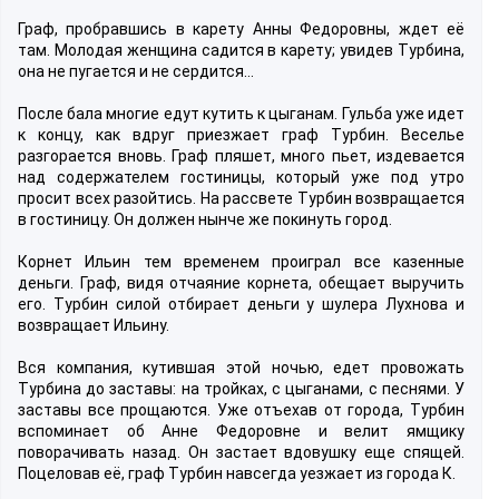
Граф, пробравшись в карету Анны Федоровны, ждет её
там. Молодая женщина садится в карету; увидев Турбина,
она не пугается и не сердится…
После бала многие едут кутить к цыганам. Гульба уже идет
к концу, как вдруг приезжает граф Турбин. Веселье
разгорается вновь. Граф пляшет, много пьет, издевается
над содержателем гостиницы, который уже под утро
просит всех разойтись. На рассвете Турбин возвращается
в гостиницу. Он должен нынче же покинуть город.
Корнет Ильин тем временем проиграл все казенные
деньги. Граф, видя отчаяние корнета, обещает выручить
его. Турбин силой отбирает деньги у шулера Лухнова и
возвращает Ильину.
Вся компания, кутившая этой ночью, едет провожать
Турбина до заставы: на тройках, с цыганами, с песнями. У
заставы все прощаются. Уже отъехав от города, Турбин
вспоминает об Анне Федоровне и велит ямщику
поворачивать назад. Он застает вдовушку еще спящей.
Поцеловав её, граф Турбин навсегда уезжает из города К.