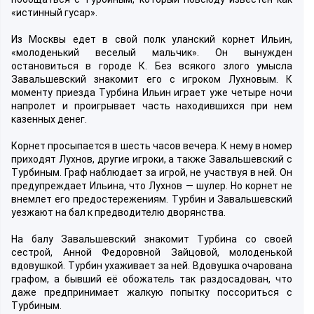
«истинный гусар».
Из Москвы едет в свой полк уланский корнет Ильин,
«молоденький веселый мальчик». Он вынужден
остановиться в городе К. Без всякого злого умысла
Завальшевский знакомит его с игроком Лухновым. К
моменту приезда Турбина Ильин играет уже четыре ночи
напролет и проигрывает часть находившихся при нем
казенных денег.
Корнет просыпается в шесть часов вечера. К нему в номер
приходят Лухнов, другие игроки, а также Завальшевский с
Турбиным. Граф наблюдает за игрой, не участвуя в ней. Он
предупреждает Ильина, что Лухнов — шулер. Но корнет не
внемлет его предостережениям. Турбин и Завальшевский
уезжают на бал к предводителю дворянства.
На балу Завальшевский знакомит Турбина со своей
сестрой, Анной Федоровной Зайцовой, молоденькой
вдовушкой. Турбин ухаживает за ней. Вдовушка очарована
графом, а бывший её обожатель так раздосадован, что
даже предпринимает жалкую попытку поссориться с
Турбиным.