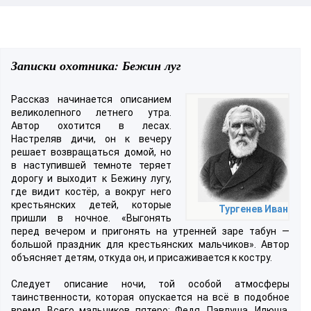
Записки охотника: Бежин луг
Рассказ начинается описанием
великолепного летнего утра.
Автор охотится в лесах.
Настреляв дичи, он к вечеру
решает возвращаться домой, но
в наступившей темноте теряет
дорогу и выходит к Бежину лугу,
где видит костёр, а вокруг него
крестьянских детей, которые
Тургенев Иван
пришли в ночное. «Выгонять
перед вечером и пригонять на утренней заре табун —
большой праздник для крестьянских мальчиков». Автор
объясняет детям, откуда он, и присаживается к костру.
Следует описание ночи, той особой атмосферы
таинственности, которая опускается на всё в подобное
время. Всего мальчиков пятеро: Федя, Павлуша, Илюша,