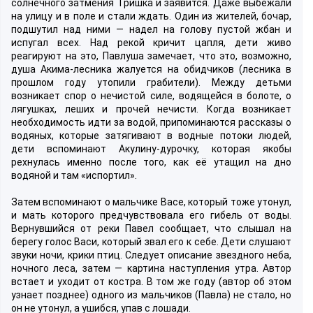
солнечного затмения Тришка и заявится. Даже выбежали
на улицу и в поле и стали ждать. Один из жителей, бочар,
подшутил над ними — надел на голову пустой жбан и
испугал всех. Над рекой кричит цапля, дети живо
реагируют на это, Павлуша замечает, что это, возможно,
душа Акима-лесника жалуется на обидчиков (лесника в
прошлом году утопили грабители). Между детьми
возникает спор о нечистой силе, водящейся в болоте, о
лягушках, леших и прочей нечисти. Когда возникает
необходимость идти за водой, припоминаются рассказы о
водяных, которые затягивают в водные потоки людей,
дети вспоминают Акулину-дурочку, которая якобы
рехнулась именно после того, как её утащил на дно
водяной и там «испортил».
Затем вспоминают о мальчике Васе, который тоже утонул,
и мать которого предчувствовала его гибель от воды.
Вернувшийся от реки Павел сообщает, что слышал на
берегу голос Васи, который звал его к себе. Дети слушают
звуки ночи, крики птиц. Следует описание звездного неба,
ночного леса, затем — картина наступления утра. Автор
встает и уходит от костра. В том же году (автор об этом
узнает позднее) одного из мальчиков (Павла) не стало, но
он не утонул, а ушибся, упав с лошади.