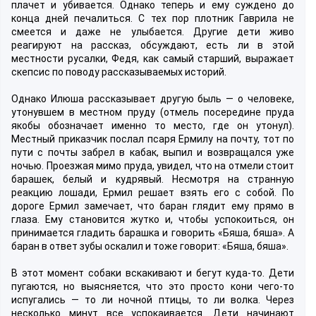
плачет и убивается. Однако теперь и ему суждено до
конца дней печалиться. С тех пор плотник Гаврила не
смеется и даже не улыбается. Другие дети живо
реагируют на рассказ, обсуждают, есть ли в этой
местности русалки, Федя, как самый старший, выражает
скепсис по поводу рассказываемых историй.
Однако Илюша рассказывает другую быль — о человеке,
утонувшем в местном пруду (отмель посередине пруда
якобы обозначает именно то место, где он утонул).
Местный приказчик послал псаря Ермилу на почту, тот по
пути с почты забрел в кабак, выпил и возвращался уже
ночью. Проезжая мимо пруда, увидел, что на отмели стоит
барашек, белый и кудрявый. Несмотря на странную
реакцию лошади, Ермил решает взять его с собой. По
дороге Ермил замечает, что баран глядит ему прямо в
глаза. Ему становится жутко и, чтобы успокоиться, он
принимается гладить барашка и говорить «Бяша, бяша». А
баран в ответ зубы оскалил и тоже говорит: «Бяша, бяша».
В этот момент собаки вскакивают и бегут куда-то. Дети
пугаются, но выясняется, что это просто кони чего-то
испугались — то ли ночной птицы, то ли волка. Через
несколько минут все успокаивается. Дети начинают