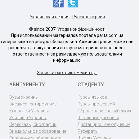
Украинская версия
Русская версия
© since 2007.
Угода конфіденційності
При использовании материалов портала parta.com.ua
гиперссылка на ресурс обязательна. Администрация может не
разделять точку зрения авторов материалов и не несет
ответственности за размещаемую пользователями
информацию.
Записки охотника: Бежин луг
АБИТУРИЕНТУ
СТУДЕНТУ
Вузы Украины
Курсы языков
Внешнее тестирование
Курсы профессий
Колледжи Украины
Образование за рубежом
Училища Украины
Школьные учебники
Пересказы, биографии
Дистанционное обучение
Внешкольное образование
Рефераты
Справочник абитуриента
Школы Украины