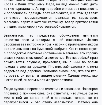
Костя и Ваня. Старшему, Феде, на вид можно было дать
лет четырнадцать. Автор подробно описывает внешность
и особенности одежды всех мальчиков, и в этих деталях
отчетливо просматривается разница их характеров.
Мальчики варят в котелке картошку. Автор притворяется
спящим, и разговор у костра возобновляется.
Выясняется, что предметом обсуждения является
нечистая сила и истории, с ней связанные. Илюша
рассказывает историю о том, как они с приятелями якобы
видели домового на бумажной фабрике. Костя повествует
о слободском плотнике (остальные мальчики его хорошо
знают), известном своей угрюмостью. Его невесёлый нрав
объясняется случаем, произошедшим с ним во время
похода в лес за орехами. Плотник заблудился и к ночи
задремал под деревом. Услышав сквозь сон, что его кто-
то зовёт, он встал и увидел русалку. Сделав несколько
шагов к ней, он опомнился и перекрестился.
Тогда русалка перестала смеяться и заплакала. На вопрос
плотника о причине слез, она ответила, что лучше бы он
жил с ней до конца дней в «весельи», теперь же он
перекрестился, и это стало невозможно. Поэтому она