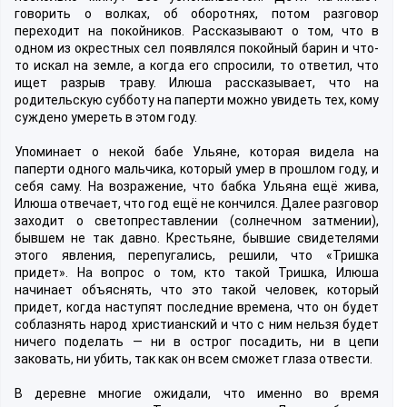
говорить о волках, об оборотнях, потом разговор
переходит на покойников. Рассказывают о том, что в
одном из окрестных сел появлялся покойный барин и что-
то искал на земле, а когда его спросили, то ответил, что
ищет разрыв траву. Илюша рассказывает, что на
родительскую субботу на паперти можно увидеть тех, кому
суждено умереть в этом году.
Упоминает о некой бабе Ульяне, которая видела на
паперти одного мальчика, который умер в прошлом году, и
себя саму. На возражение, что бабка Ульяна ещё жива,
Илюша отвечает, что год ещё не кончился. Далее разговор
заходит о светопреставлении (солнечном затмении),
бывшем не так давно. Крестьяне, бывшие свидетелями
этого явления, перепугались, решили, что «Тришка
придет». На вопрос о том, кто такой Тришка, Илюша
начинает объяснять, что это такой человек, который
придет, когда наступят последние времена, что он будет
соблазнять народ христианский и что с ним нельзя будет
ничего поделать — ни в острог посадить, ни в цепи
заковать, ни убить, так как он всем сможет глаза отвести.
В деревне многие ожидали, что именно во время