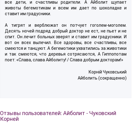
все дети, и счастливы родители. А Айболит щупает
животы бегемотикам и всем им дает по шоколадке и
ставит им градусники.
А тигрят и верблюжат он потчует гоголем-моголем.
Десять ночей подряд добрый доктор не ест, не пьет и не
спит. Он лечит больных зверят и ставит им градусники. И
вот он всех вылечил. Все здоровы, все счастливы, все
смеются и танцуют. А бегемотики ухватились за животики
и так смеются, что деревья сотрясаются, А Гиппопотам
поет: «Слава, слава Айболиту! / Слава добрым докторам!»
Корній Чуковський
Айболить (сокращенно)
Отзывы пользователей: Айболит - Чуковский
Корней