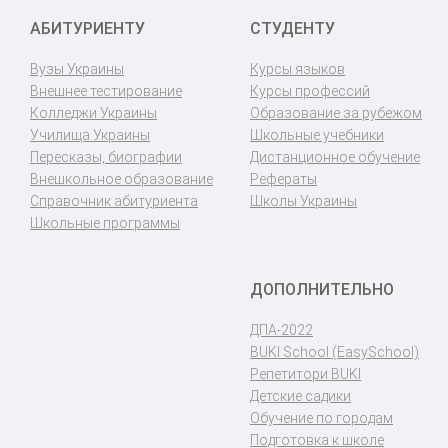
АБИТУРИЕНТУ
СТУДЕНТУ
Вузы Украины
Курсы языков
Внешнее тестирование
Курсы профессий
Колледжи Украины
Образование за рубежом
Училища Украины
Школьные учебники
Пересказы, биографии
Дистанционное обучение
Внешкольное образование
Рефераты
Справочник абитуриента
Школы Украины
Школьные программы
ДОПОЛНИТЕЛЬНО
ДПА-2022
BUKI School (EasySchool)
Репетитори BUKI
Детские садики
Обучение по городам
Подготовка к школе