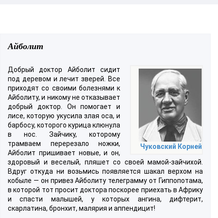
Айболит
Добрый доктор Айболит сидит
под деревом и лечит зверей. Все
приходят со своими болезнями к
Айболиту, и никому не отказывает
добрый доктор. Он помогает и
лисе, которую укусила злая оса, и
барбосу, которого курица клюнула
в нос. Зайчику, которому
трамваем перерезало ножки,
Чуковский Корней
Айболит пришивает новые, и он,
здоровый и веселый, пляшет со своей мамой-зайчихой.
Вдруг откуда ни возьмись появляется шакал верхом на
кобыле — он привез Айболиту телеграмму от Гиппопотама,
в которой тот просит доктора поскорее приехать в Африку
и спасти малышей, у которых ангина, дифтерит,
скарлатина, бронхит, малярия и аппендицит!