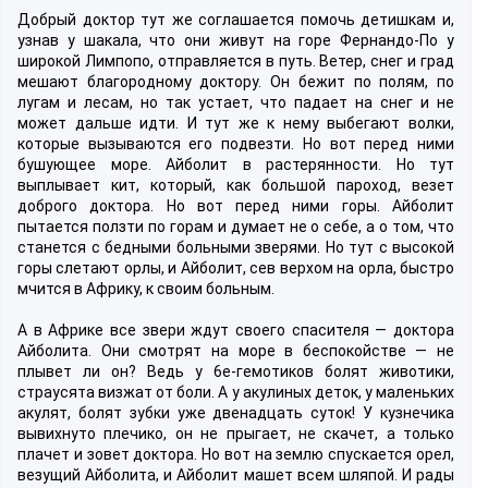
Добрый доктор тут же соглашается помочь детишкам и,
узнав у шакала, что они живут на горе Фернандо-По у
широкой Лимпопо, отправляется в путь. Ветер, снег и град
мешают благородному доктору. Он бежит по полям, по
лугам и лесам, но так устает, что падает на снег и не
может дальше идти. И тут же к нему выбегают волки,
которые вызываются его подвезти. Но вот перед ними
бушующее море. Айболит в растерянности. Но тут
выплывает кит, который, как большой пароход, везет
доброго доктора. Но вот перед ними горы. Айболит
пытается ползти по горам и думает не о себе, а о том, что
станется с бедными больными зверями. Но тут с высокой
горы слетают орлы, и Айболит, сев верхом на орла, быстро
мчится в Африку, к своим больным.
А в Африке все звери ждут своего спасителя — доктора
Айболита. Они смотрят на море в беспокойстве — не
плывет ли он? Ведь у 6е-гемотиков болят животики,
страусята визжат от боли. А у акулиных деток, у маленьких
акулят, болят зубки уже двенадцать суток! У кузнечика
вывихнуто плечико, он не прыгает, не скачет, а только
плачет и зовет доктора. Но вот на землю спускается орел,
везущий Айболита, и Айболит машет всем шляпой. И рады