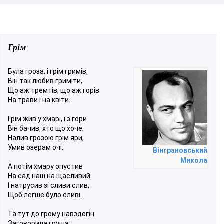
Грім
Була гроза, і грім гримів,
Він так любив гриміти,
Що аж тремтів, що аж горів
На трави і на квіти.
Грім жив у хмарі, і з гори
Він бачив, хто що хоче:
Налив грозою грім яри,
Умив озерам очі.
Вінграновський
Микола
А потім хмару опустив
На сад наш на щасливий
І натрусив зі сливи слив,
Щоб легше було сливі.
Та тут до грому навздогін
Заговорила груша: