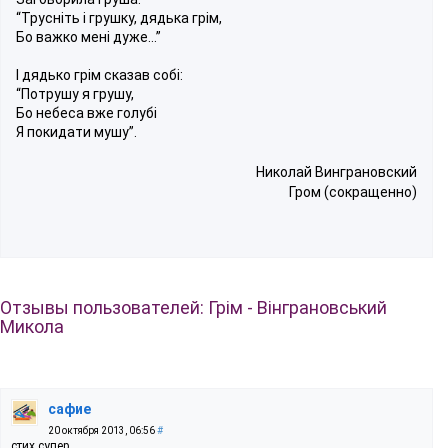
“Трусніть і грушку, дядька грім,
Бо важко мені дуже…”
І дядько грім сказав собі:
“Потрушу я грушу,
Бо небеса вже голубі
Я покидати мушу”.
Николай Винграновский
Гром (сокращенно)
Отзывы пользователей: Грім - Вінграновський
Микола
сафие
20 октября 2013, 06:56
#
стих супер.