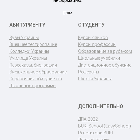
информацию.
Грім
АБИТУРИЕНТУ
СТУДЕНТУ
Вузы Украины
Курсы языков
Внешнее тестирование
Курсы профессий
Колледжи Украины
Образование за рубежом
Училища Украины
Школьные учебники
Пересказы, биографии
Дистанционное обучение
Внешкольное образование
Рефераты
Справочник абитуриента
Школы Украины
Школьные программы
ДОПОЛНИТЕЛЬНО
ДПА-2022
BUKI School (EasySchool)
Репетитори BUKI
Детские садики