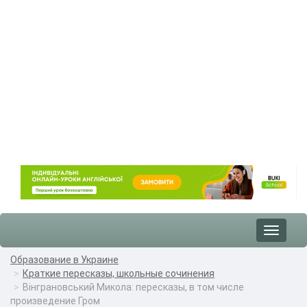
Toggle
navigat
Образование в Украине
Краткие пересказы, школьные сочинения
Вінграновський Микола: пересказы, в том числе
произведение Гром