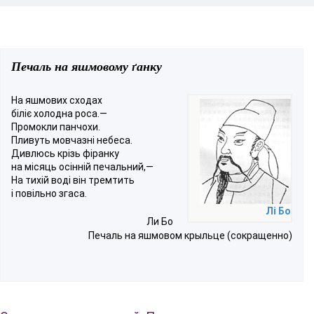
Печаль на яшмовому ґанку
На яшмових сходах
біліє холодна роса.—
Промокли панчохи.
Пливуть мовчазні небеса.
Дивлюсь крізь фіранку
на місяць осінній печальний,—
На тихій воді він тремтить
і повільно згаса.
Лі Бо
Ли Бо
Печаль на яшмовом крыльце (сокращенно)