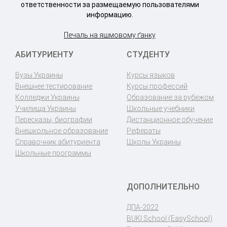
ответственности за размещаемую пользователями
информацию.
Печаль на яшмовому ґанку
АБИТУРИЕНТУ
СТУДЕНТУ
Вузы Украины
Курсы языков
Внешнее тестирование
Курсы профессий
Колледжи Украины
Образование за рубежом
Училища Украины
Школьные учебники
Пересказы, биографии
Дистанционное обучение
Внешкольное образование
Рефераты
Справочник абитуриента
Школы Украины
Школьные программы
ДОПОЛНИТЕЛЬНО
ДПА-2022
BUKI School (EasySchool)