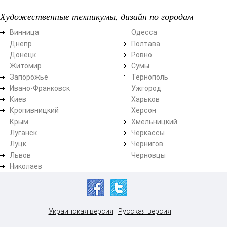
Художественные техникумы, дизайн по городам
Винница
Одесса
Днепр
Полтава
Донецк
Ровно
Житомир
Сумы
Запорожье
Тернополь
Ивано-Франковск
Ужгород
Киев
Харьков
Кропивницкий
Херсон
Крым
Хмельницкий
Луганск
Черкассы
Луцк
Чернигов
Львов
Черновцы
Николаев
Украинская версия
Русская версия