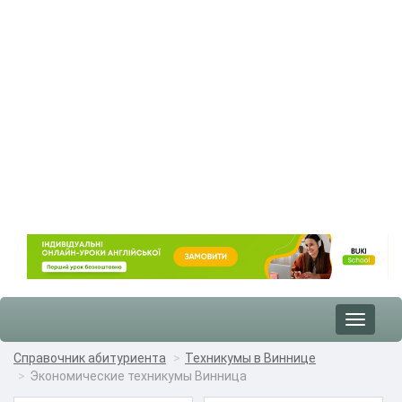
Toggle
navigat
Справочник абитуриента
Техникумы в Виннице
Экономические техникумы Винница