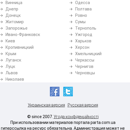
Винница
Одесса
Днепр
Полтава
Донецк
Ровно
Житомир
Сумы
Запорожье
Тернополь
Ивано-Франковск
Ужгород
Киев
Харьков
Кропивницкий
Херсон
Крым
Хмельницкий
Луганск
Черкассы
Луцк
Чернигов
Львов
Черновцы
Николаев
Украинская версия
Русская версия
© since 2007.
Угода конфіденційності
При использовании материалов портала parta.com.ua
гиперссылка на ресурс обязательна. Администрация может не