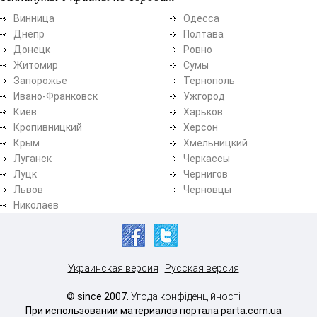
Винница
Одесса
Днепр
Полтава
Донецк
Ровно
Житомир
Сумы
Запорожье
Тернополь
Ивано-Франковск
Ужгород
Киев
Харьков
Кропивницкий
Херсон
Крым
Хмельницкий
Луганск
Черкассы
Луцк
Чернигов
Львов
Черновцы
Николаев
Украинская версия
Русская версия
© since 2007.
Угода конфіденційності
При использовании материалов портала parta.com.ua