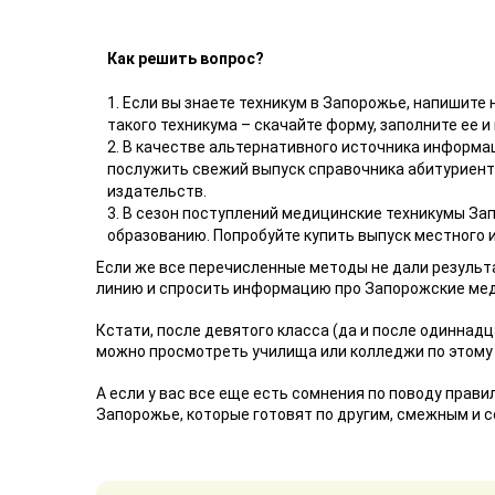
Как решить вопрос?
1. Если вы знаете техникум в Запорожье, напишите
такого техникума – скачайте форму, заполните ее и
2. В качестве альтернативного источника информ
послужить свежий выпуск справочника абитуриент
издательств.
3. В сезон поступлений медицинские техникумы За
образованию. Попробуйте купить выпуск местного 
Если же все перечисленные методы не дали результ
линию и спросить информацию про Запорожские мед
Кстати, после девятого класса (да и после одиннадц
можно просмотреть училища или колледжи по этому
А если у вас все еще есть сомнения по поводу прав
Запорожье, которые готовят по другим, смежным и 