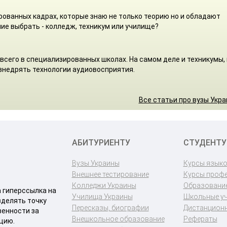
ованных кадрах, которые знаю не только теорию но и обладают
ие выбрать - колледж, техникум или училище?
всего в специализированных школах. На самом деле и техникумы, 
внедрять технологии аудиовосприятия.
Все статьи про вузы Укр
АБИТУРИЕНТУ
СТУДЕНТУ
Вузы Украины
Курсы язык
Внешнее тестирование
Курсы проф
Колледжи Украины
Образование
a гиперссылка на
Училища Украины
Школьные у
зделять точку
Пересказы, биографии
Дистанционн
венности за
Внешкольное образование
Рефераты
цию.