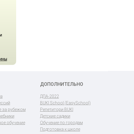
и
аины
ДОПОЛНИТЕЛЬНО
ов
ДПА-2022
ессий
BUKI School (EasySchool)
 за рубежом
Репетитори BUKI
чебники
Детские садики
ое обучение
Обучение по городам
Подготовка к школе