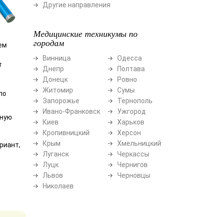
Другие направления
Медицинские техникумы по
городам
ем
Винница
Одесса
т
Днепр
Полтава
Донецк
Ровно
Житомир
Сумы
по
Запорожье
Тернополь
Ивано-Франковск
Ужгород
нную
Киев
Харьков
Кропивницкий
Херсон
Крым
Хмельницкий
риант,
Луганск
Черкассы
Луцк
Чернигов
Львов
Черновцы
Николаев