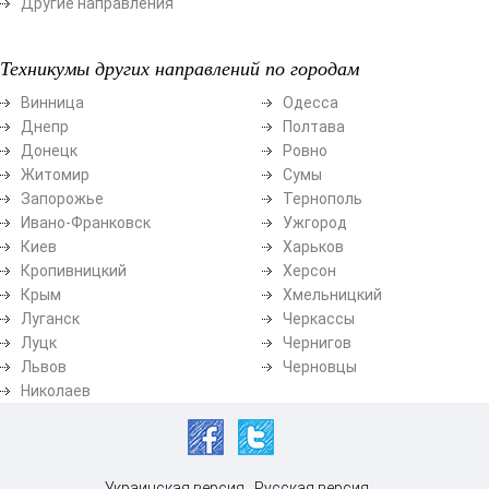
Другие направления
Техникумы других направлений по городам
Винница
Одесса
Днепр
Полтава
Донецк
Ровно
Житомир
Сумы
Запорожье
Тернополь
Ивано-Франковск
Ужгород
Киев
Харьков
Кропивницкий
Херсон
Крым
Хмельницкий
Луганск
Черкассы
Луцк
Чернигов
Львов
Черновцы
Николаев
Украинская версия
Русская версия