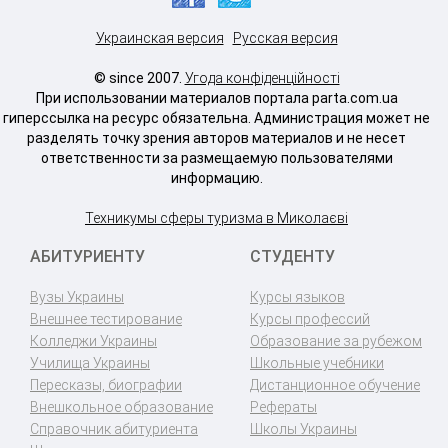
Украинская версия
Русская версия
© since 2007.
Угода конфіденційності
При использовании материалов портала parta.com.ua
гиперссылка на ресурс обязательна. Администрация может не
разделять точку зрения авторов материалов и не несет
ответственности за размещаемую пользователями
информацию.
Техникумы сферы туризма в Миколаєві
АБИТУРИЕНТУ
СТУДЕНТУ
Вузы Украины
Курсы языков
Внешнее тестирование
Курсы профессий
Колледжи Украины
Образование за рубежом
Училища Украины
Школьные учебники
Пересказы, биографии
Дистанционное обучение
Внешкольное образование
Рефераты
Справочник абитуриента
Школы Украины