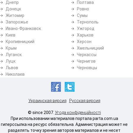
Днепр
Полтава
Донецк
Ровно
Житомир
Сумы
Запорожье
Тернополь
Ивано-Франковск
Ужгород
Киев
Харьков
Кропивницкий
Херсон
Крым
Хмельницкий
Луганск
Черкассы
Луцк
Чернигов
Львов
Черновцы
Николаев
Украинская версия
Русская версия
© since 2007.
Угода конфіденційності
При использовании материалов портала parta.com.ua
гиперссылка на ресурс обязательна. Администрация может не
разделять точку зрения авторов материалов и не несет