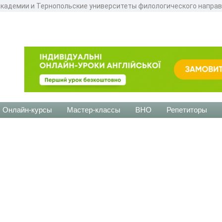
академии и Тернопольские университеты филологического направл
Онлайн-курсы
Мастер-классы
ВНО
Репетиторы