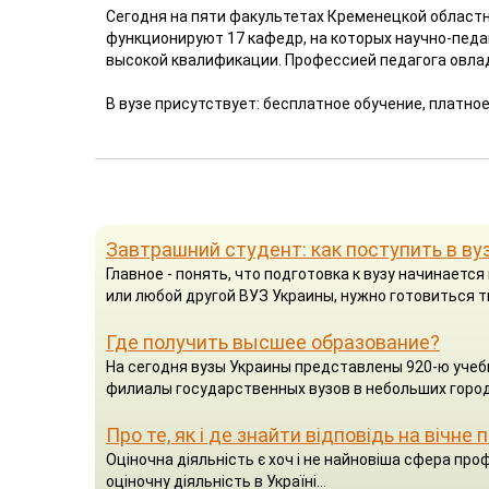
Сегодня на пяти факультетах Кременецкой област
функционируют 17 кафедр, на которых научно-пед
высокой квалификации. Профессией педагога овлад
В вузе присутствует: бесплатное обучение, платное
Завтрашний студент: как поступить в ву
Главное - понять, что подготовка к вузу начинаетс
или любой другой ВУЗ Украины, нужно готовиться т
Где получить высшее образование?
На сегодня вузы Украины представлены 920-ю учеб
филиалы государственных вузов в небольших город
Про те, як і де знайти відповідь на вічне
Оціночна діяльність є хоч і не найновіша сфера проф
оціночну діяльність в Україні...