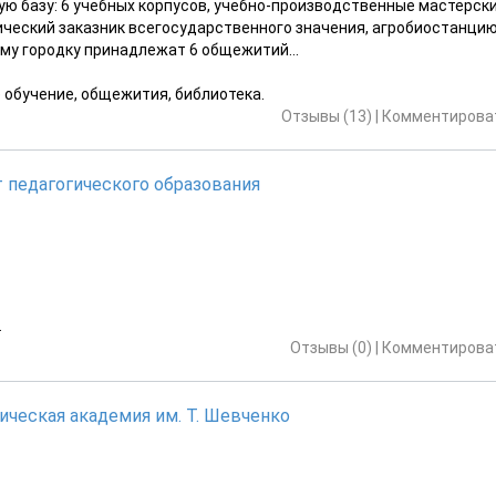
 базу: 6 учебных корпусов, учебно-производственные мастерски
ческий заказник всегосударственного значения, агробиостанцию
му городку принадлежат 6 общежитий...
е обучение, общежития, библиотека.
Отзывы (13)
|
Комментироват
 педагогического образования
.
Отзывы (0)
|
Комментироват
ическая академия им. Т. Шевченко