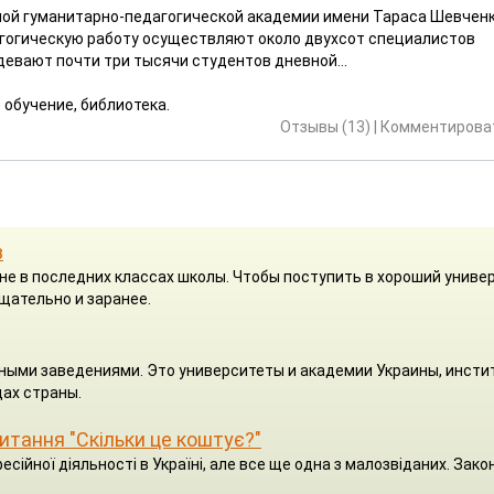
ной гуманитарно-педагогической академии имени Тараса Шевчен
агогическую работу осуществляют около двухсот специалистов
евают почти три тысячи студентов дневной...
 обучение, библиотека.
Отзывы (13)
|
Комментироват
з
я не в последних классах школы. Чтобы поступить в хороший униве
щательно и заранее.
ными заведениями. Это университеты и академии Украины, инсти
ах страны.
 питання "Скільки це коштує?"
есійної діяльності в Україні, але все ще одна з малозвіданих. Зако