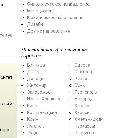
Филологическое направление
ко
Менеджмент
Юридическое направление
Дизайн
Другие направления
ь вуз
Лингвистика, филология по
городам
Винница
Одесса
Днепр
Полтава
рситет
Донецк
Ровно
Житомир
Сумы
Запорожье
Тернополь
Ивано-Франковск
Ужгород
туты и
Киев
Харьков
Кропивницкий
Херсон
Крым
Хмельницкий
Луганск
Черкассы
н про
Луцк
Чернигов