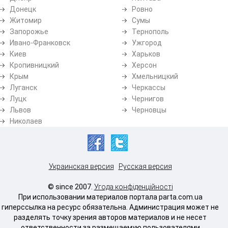
Донецк
Ровно
Житомир
Сумы
Запорожье
Тернополь
Ивано-Франковск
Ужгород
Киев
Харьков
Кропивницкий
Херсон
Крым
Хмельницкий
Луганск
Черкассы
Луцк
Чернигов
Львов
Черновцы
Николаев
Украинская версия
Русская версия
© since 2007.
Угода конфіденційності
При использовании материалов портала parta.com.ua
гиперссылка на ресурс обязательна. Администрация может не
разделять точку зрения авторов материалов и не несет
ответственности за размещаемую пользователями