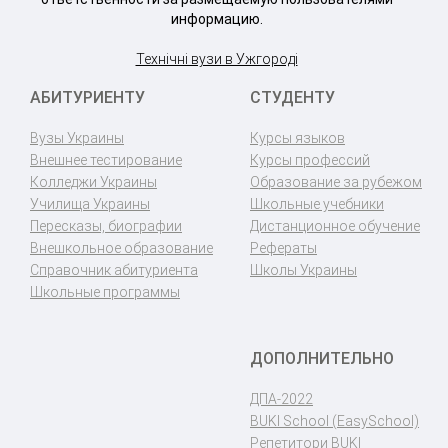
информацию.
Технічні вузи в Ужгороді
АБИТУРИЕНТУ
СТУДЕНТУ
Вузы Украины
Курсы языков
Внешнее тестирование
Курсы профессий
Колледжи Украины
Образование за рубежом
Училища Украины
Школьные учебники
Пересказы, биографии
Дистанционное обучение
Внешкольное образование
Рефераты
Справочник абитуриента
Школы Украины
Школьные программы
ДОПОЛНИТЕЛЬНО
ДПА-2022
BUKI School (EasySchool)
Репетитори BUKI