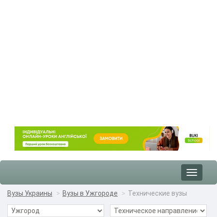
Toggle
navigat
Вузы Украины
Вузы в Ужгороде
Технические вузы