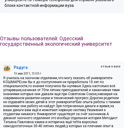
блоке контактной информации вуза.
Отзывы пользователей: Одесский
государственный экологический университет
отзыв о вузе
Радуга
13 мая 2011, 13:30
#
Я училась на заочном отделении,что могу сказать об университете-
КОШМАР!Если бы я до поступления не проработала 10 лет по
специальности,то знания получила бы нулевые.Здесь настолько всё
устаревшее,начиная от 70ти летних преподавателей и заканчивая теми
знаниями которые они давали ещё при Советском Союзе,невзирая на
современное развитие науки и технический прогресс.Дорогие родители
не отдавайте своих детей в этот университет!Без опыта работы с такими
знаниями они работу не найдут.Зря потраченные деньги и время,за
ваши деньги вам ещё и измотают нервную систему.Уважения к
студентам никакого.Университет существует за счёт заочников.А
деканат заочного отделения это вообще отдельная история.Методист
Татьяна Павловна хамка и истеричка ещё та!На взрослых
самодостаточных 30-40 летних людей,у которых за плечами опыт в