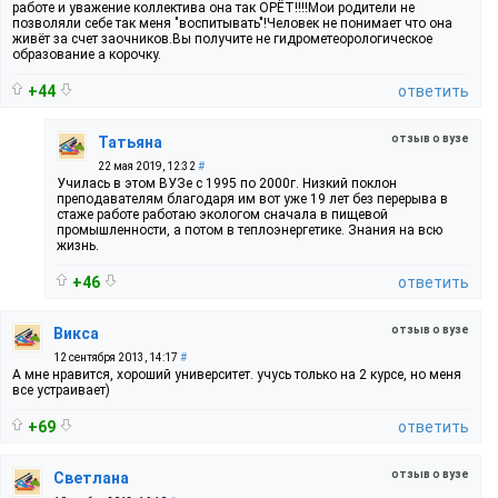
работе и уважение коллектива она так ОРЁТ!!!!Мои родители не
позволяли себе так меня "воспитывать"!Человек не понимает что она
живёт за счет заочников.Вы получите не гидрометеорологическое
образование а корочку.
+44
ответить
отзыв о вузе
Татьяна
22 мая 2019, 12:32
#
Училась в этом ВУЗе с 1995 по 2000г. Низкий поклон
преподавателям благодаря им вот уже 19 лет без перерыва в
стаже работе работаю экологом сначала в пищевой
промышленности, а потом в теплоэнергетике. Знания на всю
жизнь.
+46
ответить
отзыв о вузе
Викса
12 сентября 2013, 14:17
#
А мне нравится, хороший университет. учусь только на 2 курсе, но меня
все устраивает)
+69
ответить
отзыв о вузе
Светлана