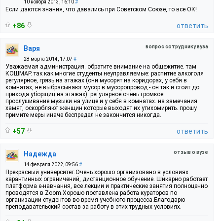
10 ноября 2013, 16:10
#
Если даются знания, что давались при Советском Союзе, то все ОК!
+86
ответить
вопрос сотруднику вуза
Варя
28 марта 2014, 17:07
#
Уважаемая администрация. обратите внимание на общежитие. там
КОШМАР. так как многие студенты неуправляемые: распитие алкоголя
регулярное, грязь на этажах (они мусорят на коридорах, у себя в
комнатах, не выбрасывают мусор в мусоропровод - он так и стоит до
прихода уборщиц на этажах). регулярное очень громкое
прослушивание музыки на улице и у себя в комнатах. на замечания
хамят, оскорбляют женщин которые выходят их утихомирить. прошу
примите меры иначе беспредел не закончится никогда.
+57
ответить
отзыв о вузе
Надежда
14 февраля 2022, 09:56
#
Прекрасный университет.Очень хорошо организовано в условиях
карантинных ограничений, дистанционное обучение. Шикарно работает
платформа е-навчання, все лекции и практические занятия полноценно
проводятся в Zoom.Хорошо поставлена работа кураторов по
организации студентов во время учебного процесса.Благодарю
преподавательский состав за работу в этих трудных условиях.