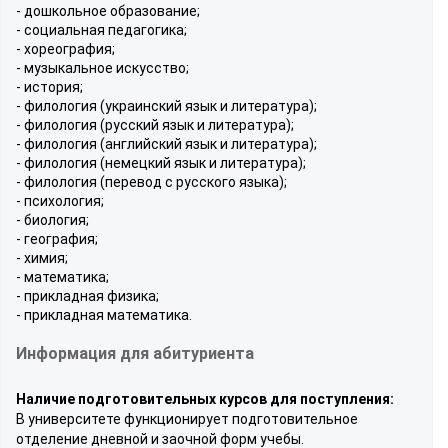
- дошкольное образование;
- социальная педагогика;
- хореография;
- музыкальное искусство;
- история;
- филология (украинский язык и литература);
- филология (русский язык и литература);
- филология (английский язык и литература);
- филология (немецкий язык и литература);
- филология (перевод с русского языка);
- психология;
- биология;
- география;
- химия;
- математика;
- прикладная физика;
- прикладная математика.
Информация для абитуриента
Наличие подготовительных курсов для поступления:
В университете функционирует подготовительное
отделение дневной и заочной форм учебы.