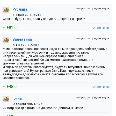
вопрос сотруднику вуза
Руслана
11 января 2015, 18:21
#
Скажіть будь-ласка, коли у вас день відкритих дверей??
+81
ответить
вопрос сотруднику вуза
Валентина
29 июня 2015, 20:38
#
У меня возник такой вопросик, надо ли мне проходить собеседования
или творческий конкурс если я подаю документы по таким
направлениям: Дошкольное образование,Социальная
педагогика,Психология? Когда можно приезжать и подавать
документы на поступление?
И ещё мои родители интересуются, будут ли вступительные экзамены
при университете? Ну как раньше было.Или я приезжаю, пишу
заяву,подаю документы и всё? Обьясните а то я совсем запуталась)
Заранее спасибо)
+45
ответить
вопрос сотруднику вуза
Ірина
05 декабря 2016, 17:47
#
чи потрібно для подання документів диплом із школи