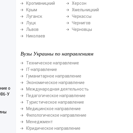
Кропивницкий
Херсон
Крым
Хмельницкий
Луганск
Черкассы
Луцк
Чернигов
Львов
Черновцы
Николаев
Вузы Украины по направлениям
Техническое направление
ІТ-направление
Гуманитарное направление
Экономическое направление
ние о
Международная деятельность
086-У
Педагогическое направление
Туристическое направление
Медицинское направление
ины
Филологическое направление
Менеджмент
Юридическое направление