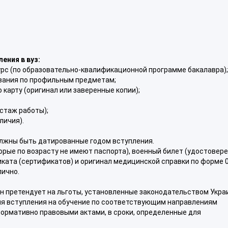
ения в вуз:
курс (по образовательно-квалификационной программе бакалавра);
ования по профильным предметам;
 карту (оригинал или заверенные копии);
 стаж работы);
личия).
олжны быть датированные годом вступления.
орые по возрасту не имеют паспорта), военный билет (удостовере
иката (сертификатов) и оригинал медицинской справки по форме 
лично.
н претендует на льготы, установленные законодательством Укра
я вступления на обучение по соответствующим направлениям
ормативно правовыми актами, в сроки, определенные для