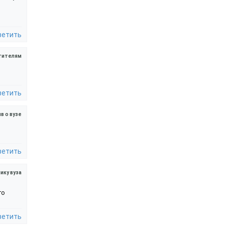
ветить
тителям
ветить
в о вузе
ветить
ику вуза
то
ветить