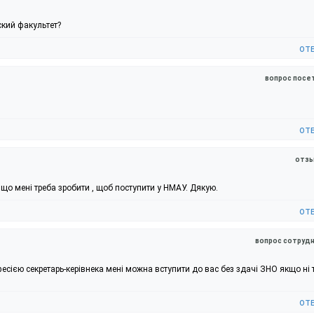
ский факультет?
от
вопрос посе
от
отзы
а що мені треба зробити , щоб поступити у НМАУ. Дякую.
от
вопрос сотрудн
сією секретарь-керівнека мені можна вступити до вас без здачі ЗНО якщо ні 
от