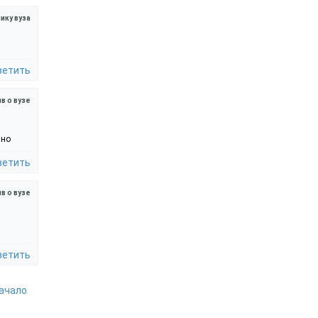
ику вуза
ветить
в о вузе
Зно
ветить
в о вузе
ветить
начало