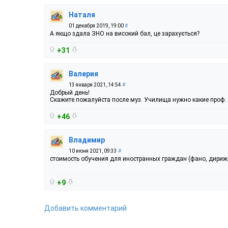
Наталя
01 декабря 2019, 19:00
#
А якщо здала ЗНО на високий бал, це зарахується?
+31
Валерия
13 января 2021, 14:54
#
Добрый день!
Скажите пожалуйста после муз. Училища нужно какие проф. п
+46
Владимир
10 июня 2021, 09:33
#
стоимость обучения для иностранных граждан (фано, дириж
+9
Добавить комментарий