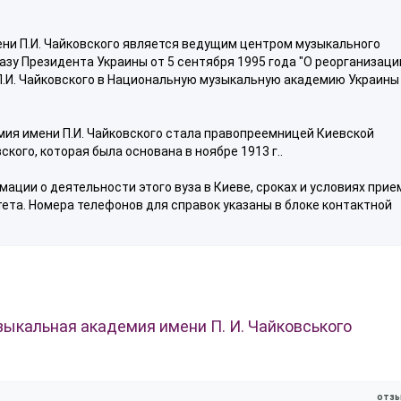
ни П.И. Чайковского является ведущим центром музыкального
азу Президента Украины от 5 сентября 1995 года "О реорганизаци
П.И. Чайковского в Национальную музыкальную академию Украины
ия имени П.И. Чайковского стала правопреемницей Киевской
кого, которая была основана в ноябре 1913 г..
ации о деятельности этого вуза в Киеве, сроках и условиях прие
ета. Номера телефонов для справок указаны в блоке контактной
ыкальная академия имени П. И. Чайковського
отзы