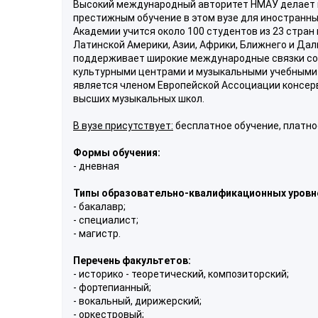
Высокий международный авторитет НМАУ делает 
престижным обучение в этом вузе для иностранны
Академии учится около 100 студентов из 23 стран 
Латинской Америки, Азии, Африки, Ближнего и Да
поддерживает широкие международные связки с
культурными центрами и музыкальными учебными
является членом Европейской Ассоциации консер
высших музыкальных школ.
В вузе присутствует:
бесплатное обучение, платно
Формы обучения:
- дневная
Типы образовательно-квалификационных уровн
- бакалавр;
- специалист;
- магистр.
Перечень факультетов:
- историко - теоретический, композиторский;
- фортепианный;
- вокальный, дирижерский;
- оркестровый;