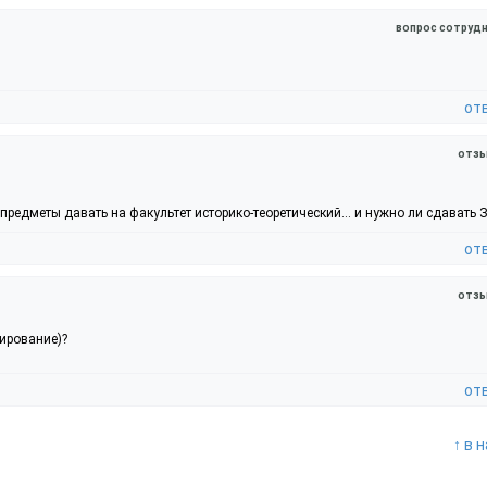
вопрос сотрудн
от
отзы
редметы давать на факультет историко-теоретический... и нужно ли сдавать 
от
отзы
ирование)?
от
↑ в 