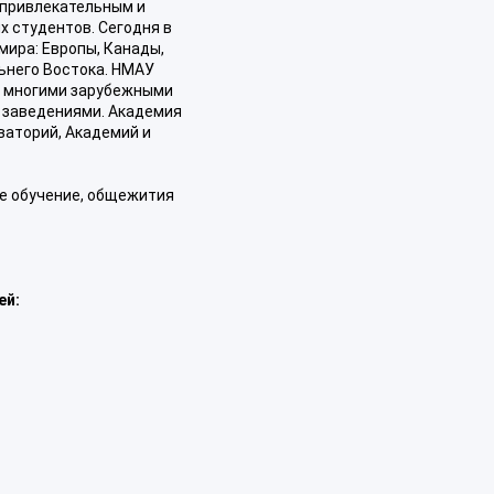
привлекательным и
х студентов. Сегодня в
мира: Европы, Канады,
льнего Востока. НМАУ
о многими зарубежными
 заведениями. Академия
ваторий, Академий и
е обучение, общежития
ей: