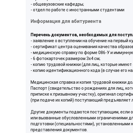
- общевузовские кафедры;
- отдел по работе с иностранными студентами
Информация для абитуриента
Перечень документов, необходимых для поступл
- заявление о вступлении на обучение на первый 
- сертификат центра оценивания качества образ
- медицинскую справку по форме 086-У и иммунную
- 6 фотокарточек размером 3х4 см;
- копию трудовой книжки (для лиц, которые имеют
- копию идентификационного кода (в случае его на
Медицинская справка и копия трудовой книжки д
Паспорт (свидетельство о рождениях для лиц, кот
приписке к призывному участку), оригинал сертиф
(при подаче их копий) поступающий предъявляет 
Другие документы подаются поступающим, если о
или вызванные обусловленными ограничениями дл
подготовки (специальностями), установленными н
представления документов.