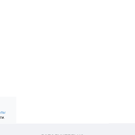
олы
ти.