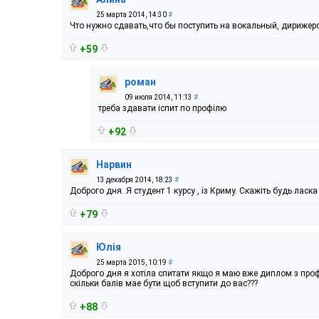
25 марта 2014, 14:30
#
Что нужно сдавать,что бы поступить на вокальный, дирижер
+59
роман
09 июля 2014, 11:13
#
треба здавати іспит по профілю
+92
Нарвин
13 декабря 2014, 18:23
#
Доброго дня. Я студент 1 курсу , із Криму. Скажіть будь ласк
+79
Юлія
25 марта 2015, 10:19
#
Доброго дня я хотіла спитати якщо я маю вже диплом з профе
скільки балів мае бути щоб вступити до вас???
+88