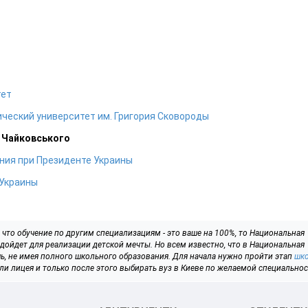
тет
ческий университет им. Григория Сковороды
. Чайковського
ния при Президенте Украины
 Украины
, что обучение по другим специализациям - это ваше на 100%, то Национальная
дойдет для реализации детской мечты. Но всем известно, что в Национальная
ь, не имея полного школьного образования. Для начала нужно пройти этап
шк
ли лицея и только после этого выбирать вуз в Киеве по желаемой специальнос