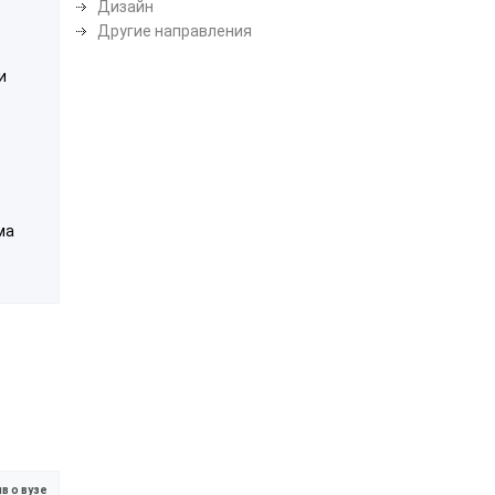
Дизайн
Другие направления
и
ма
в о вузе