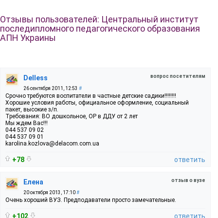
Отзывы пользователей: Центральный институт
последипломного педагогического образования
АПН Украины
вопрос посетителям
Delless
26 сентября 2011, 12:53
#
Срочно требуются воспитатели в частные детские садики!!!!!!!!
Хорошие условия работы, официальное оформление, социальный
пакет, высокие з/п.
Требования: ВО дошкольное, ОР в ДДУ от 2 лет
Мы ждем Вас!!!
044 537 09 02
044 537 09 01
karolina.kozlova@delacom.com.ua
+78
ответить
отзыв о вузе
Елена
20 октября 2013, 17:10
#
Очень хороший ВУЗ. Предподаватели просто замечательные.
+102
ответить