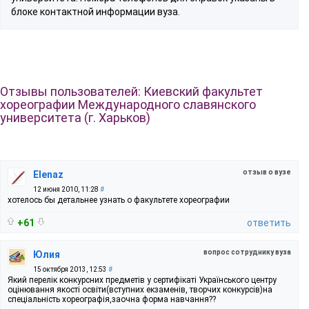
блоке контактной информации вуза.
Отзывы пользователей: Киевский факультет
хореографии Международного славянского
университета (г. Харьков)
отзыв о вузе
Elenaz
12 июня 2010, 11:28
#
хотелось бы детальнее узнать о факультете хореографии
+61
ответить
вопрос сотруднику вуза
Юлия
15 октября 2013, 12:53
#
Який перелік конкурсних предметів у сертифікаті Українського центру
оцінювання якості освіти(вступних екзаменів, творчих конкурсів)на
спеціальність хореографія,заочна форма навчання??