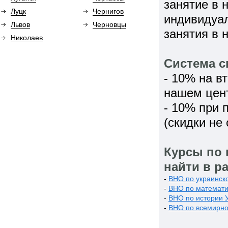
занятие в 
Луцк
Чернигов
индивидуал
Львов
Черновцы
занятия в 
Николаев
Система с
- 10% на в
нашем цен
- 10% при 
(скидки не
Курсы по 
найти в р
-
ВНО по украинско
-
ВНО по математи
-
ВНО по истории 
-
ВНО по всемирно