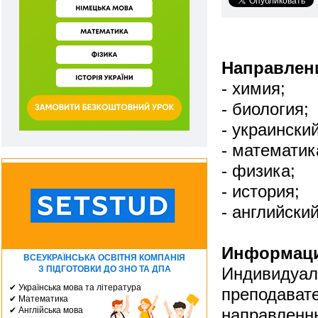
Направлен
- химия;
- биология;
- украински
- математик
- физика;
- история;
- английски
Информаци
ВСЕУКРАЇНСЬКА ОСВІТНЯ КОМПАНІЯ
З ПІДГОТОВКИ ДО ЗНО ТА ДПА
Индивидуал
✔ Українська мова та література
преподават
✔ Математика
✔ Англійська мова
направленны