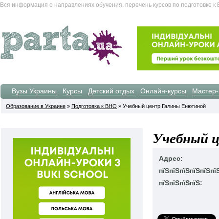
Вся информация о направлениях обучения, перечень курсов по подготовке к 
Вузы Украины
Курсы
Детский отдых
Онлайн-курсы
Мастер-
Образование в Украине
»
Подготовка к ВНО
» Учебный центр Галины Енютиной
Учебный 
Адрес:
пїЅпїЅпїЅпїЅпїЅпї
пїЅпїЅпїЅпїЅ: