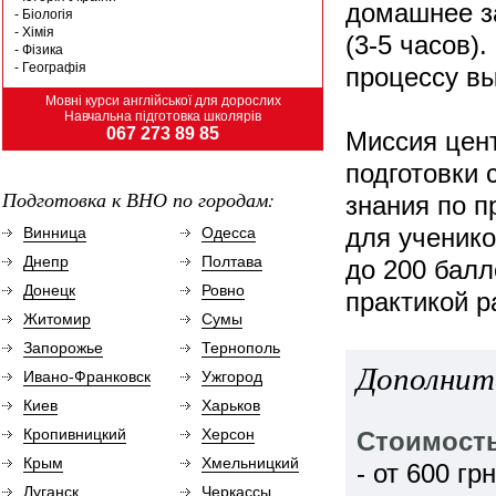
домашнее з
- Біологія
- Хімія
(3-5 часов)
- Фізика
- Географія
процессу вы
Мовні курси англійської для дорослих
Навчальна підготовка школярів
067 273 89 85
Миссия цент
подготовки
Подготовка к ВНО по городам:
знания по п
для ученико
Винница
Одесса
Днепр
Полтава
до 200 балл
Донецк
Ровно
практикой р
Житомир
Сумы
Запорожье
Тернополь
Дополнит
Ивано-Франковск
Ужгород
Киев
Харьков
Кропивницкий
Херсон
Стоимость
Крым
Хмельницкий
- от 600 гр
Луганск
Черкассы