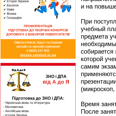
✔ Історія України
и на повыш
✔ Біологія
✔ Хімія
✔ Фізика
✔ Географія
При поступл
ПРОФОРІЄНТАЦІЯ
учебный пла
ПІДГОТОВКА ДО ТВОРЧИХ КОНКУРСІВ
ДОПОМОГА З ВИБОРОМ УНІВЕРСИТЕТІВ
предмета уч
необходимы
Офіси в Києві, Одесі та Харкові
онлайн та офлайн навчання
собирается 
0 (800) 337-952
myzno.setstud.in.ua
которой уче
самим экза
применяютс
ЗНО і ДПА
презентации
від А до Я
(микроскоп, 
Підготовка до ЗНО і ДПА:
Время заня
- Українська мова та література
- Математика
После занят
- Англійська мова
- Історія України