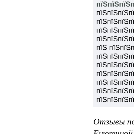
пїЅпїЅпїЅп
пїЅпїЅпїЅп
пїЅпїЅпїЅп
пїЅпїЅпїЅп
пїЅпїЅпїЅп
пїЅ пїЅпїЅ
пїЅпїЅпїЅп
пїЅпїЅпїЅп
пїЅпїЅпїЅп
пїЅпїЅпїЅп
пїЅпїЅпїЅп
пїЅпїЅпїЅп
Отзывы по
Енютиной