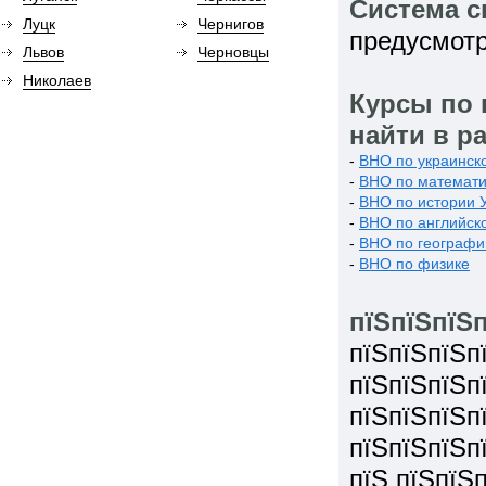
Система с
Луцк
Чернигов
предусмотр
Львов
Черновцы
Николаев
Курсы по 
найти в р
-
ВНО по украинско
-
ВНО по математи
-
ВНО по истории 
-
ВНО по английск
-
ВНО по географи
-
ВНО по физике
пїЅпїЅпїЅп
пїЅпїЅпїЅп
пїЅпїЅпїЅп
пїЅпїЅпїЅп
пїЅпїЅпїЅп
пїЅ пїЅпїЅ