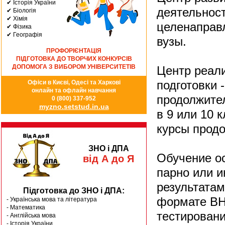
✔ Історія України
деятельност
✔ Біологія
✔ Хімія
целенаправл
✔ Фізика
✔ Географія
вузы.
ПРОФОРІЄНТАЦІЯ
ПІДГОТОВКА ДО ТВОРЧИХ КОНКУРСІВ
ДОПОМОГА З ВИБОРОМ УНІВЕРСИТЕТІВ
Центр реал
подготовки 
Офіси в Києві, Одесі та Харкові
онлайн та офлайн навчання
продолжите
0 (800) 337-952
myzno.setstud.in.ua
в 9 или 10 
курсы продо
ЗНО і ДПА
Обучение ос
від А до Я
парно или 
результатам
Підготовка до ЗНО і ДПА:
формате ВН
- Українська мова та література
- Математика
тестировани
- Англійська мова
- Історія України