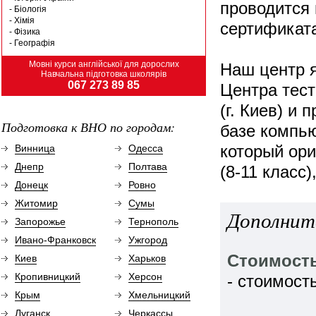
проводится 
- Біологія
- Хімія
сертификат
- Фізика
- Географія
Мовні курси англійської для дорослих
Наш центр 
Навчальна підготовка школярів
067 273 89 85
Центра тест
(г. Киев) и
Подготовка к ВНО по городам:
базе компь
который ори
Винница
Одесса
Днепр
Полтава
(8-11 класс
Донецк
Ровно
Житомир
Сумы
Дополнит
Запорожье
Тернополь
Ивано-Франковск
Ужгород
Стоимость
Киев
Харьков
Кропивницкий
Херсон
- стоимость
Крым
Хмельницкий
Луганск
Черкассы