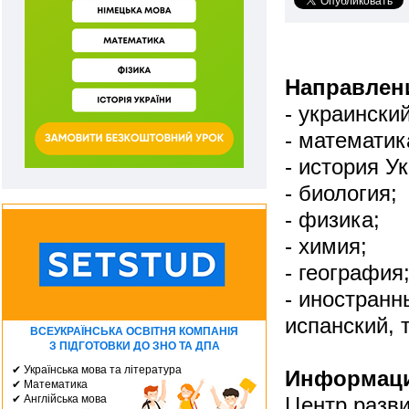
Направлен
- украински
- математик
- история У
- биология;
- физика;
- химия;
- география
- иностранн
испанский, 
ВСЕУКРАЇНСЬКА ОСВІТНЯ КОМПАНІЯ
З ПІДГОТОВКИ ДО ЗНО ТА ДПА
✔ Українська мова та література
Информаци
✔ Математика
✔ Англійська мова
Центр разв