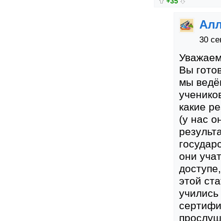
+35
Алл
30 се
Уважаем
Вы гото
мы ведё
ученико
какие р
(у нас о
результа
государ
они учат
доступе,
этой ст
учились
сертифик
прослуш