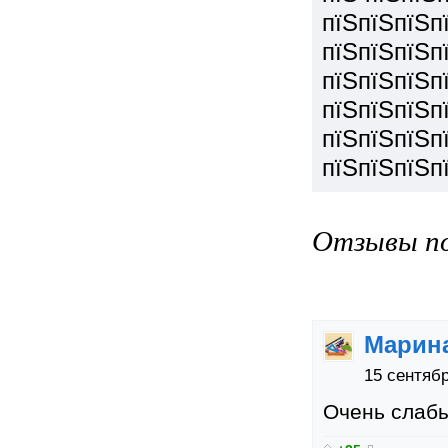
пїЅпїЅпїЅп
пїЅпїЅпїЅп
пїЅпїЅпїЅп
пїЅпїЅпїЅп
пїЅпїЅпїЅп
пїЅпїЅпїЅп
Отзывы по
Марин
15 сентябр
Очень слабы