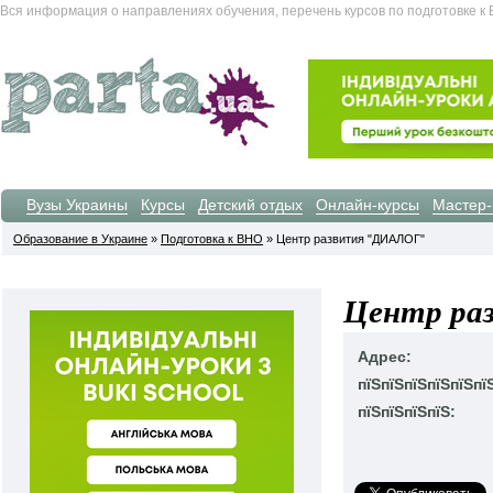
Вся информация о направлениях обучения, перечень курсов по подготовке к 
Вузы Украины
Курсы
Детский отдых
Онлайн-курсы
Мастер-
Образование в Украине
»
Подготовка к ВНО
» Центр развития "ДИАЛОГ"
Центр ра
Адрес:
пїЅпїЅпїЅпїЅпїЅпї
пїЅпїЅпїЅпїЅ: