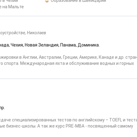
 в Чехии
Образование в Швейцарии
е на Мальте
доустройстве, Николаев
нада, Чехия, Новая Зеландия, Панама, Доминика.
ировки в Англии, Австралии, Греции, Америке, Канаде и др. стра
го спорта. Международная яхта и обслуживание водных и горных
пр.
сдаче специализированных тестов по английскому – TOEFL и тест
ые бизнес-школы. А так же курс PRE-МВА - посвященный cамому