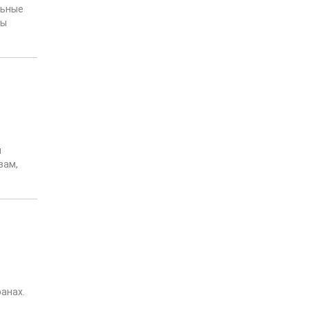
льные
лы
и
вам,
анах.