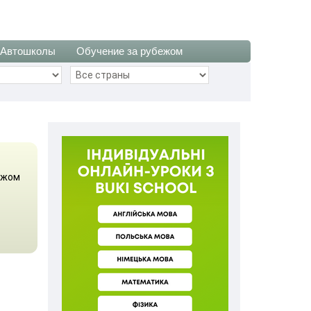
Автошколы
Обучение за рубежом
ежом