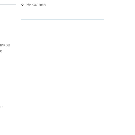
Николаев
чиков
ую
ие