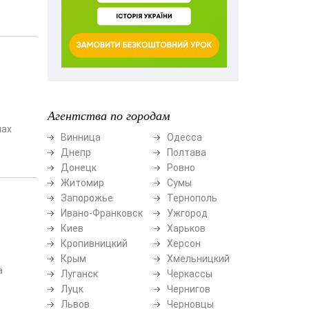
Агентства по городам
нах
Винница
Одесса
Днепр
Полтава
Донецк
Ровно
Житомир
Сумы
Запорожье
Тернополь
Ивано-Франковск
Ужгород
Киев
Харьков
Кропивницкий
Херсон
Крым
Хмельницкий
а
Луганск
Черкассы
Луцк
Чернигов
Львов
Черновцы