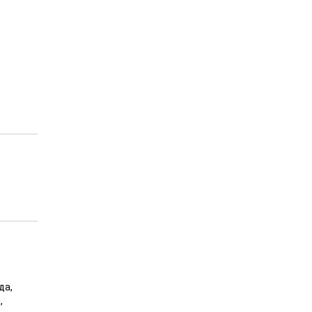
да,
,