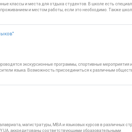
ные классы и места для отдыха студентов. В школе есть специа
 проживанием и местом работы, если это необходимо. Также шко
зыков"
 проводятся экскурсионные программы, спортивные мероприятия 
сители языка. Возможность присоединиться к различным общест
алавриата, магистратуры, МВА и языковых курсов в различных стр
DY.UA, аккредитованы соответствующими образовательными